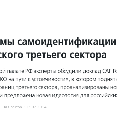
мы самоидентификации
ского третьего сектора
ой палате РФ эксперты обсудили доклад CAF Р
КО на пути к устойчивости», в котором подня
раниц третьего сектора, проанализированы но
 и предложена новая идеология для российски
·
НКО-сектор
·
26.02.2014