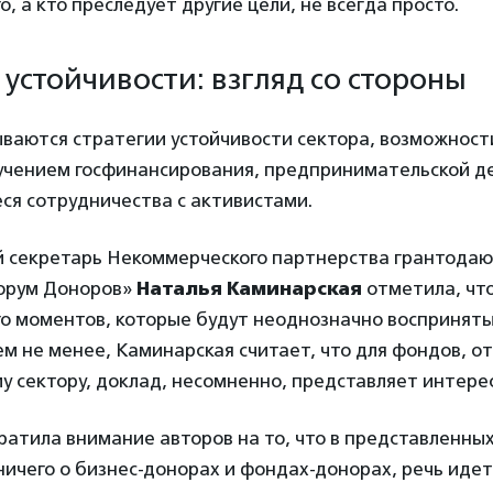
о, а кто преследует другие цели, не всегда просто.
 устойчивости: взгляд со стороны
ваются стратегии устойчивости сектора, возможности
лучением госфинансирования, предпринимательской д
ся сотрудничества с активистами.
 секретарь Некоммерческого партнерства грантода
орум Доноров»
Наталья Каминарская
отметила, что
го моментов, которые будут неоднозначно воспринят
м не менее, Каминарская считает, что для фондов, о
 сектору, доклад, несомненно, представляет интерес
атила внимание авторов на то, что в представленных
ничего о бизнес-донорах и фондах-донорах, речь идет