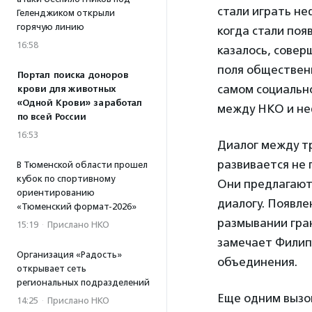
стали играть н
Геленджиком открыли
горячую линию
когда стали поя
16:58
казалось, совер
поля общественн
Портал поиска доноров
самом социально
крови для животных
«Одной Крови» заработал
между НКО и не
по всей России
16:53
Диалог между т
развивается не 
В Тюменской области прошел
кубок по спортивному
Они предлагают
ориентированию
диалогу. Появле
«Тюменский формат-2026»
размывании гран
15:19
·
Прислано НКО
замечает Филип
Организация «Радость»
объединения.
открывает сеть
региональных подразделений
Еще одним вызо
14:25
·
Прислано НКО