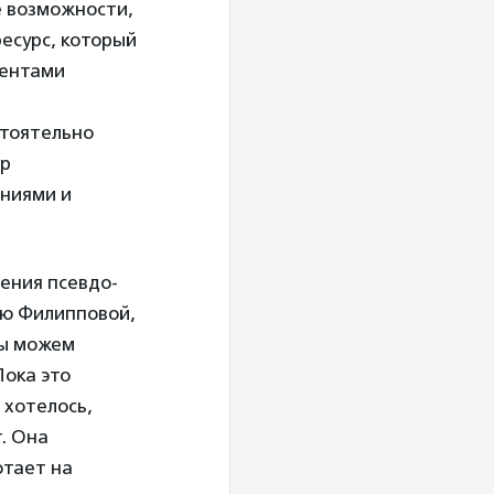
е возможности,
есурс, который
рентами
стоятельно
ор
ниями и
ения псевдо-
ию Филипповой,
мы можем
Пока это
 хотелось,
т. Она
отает на