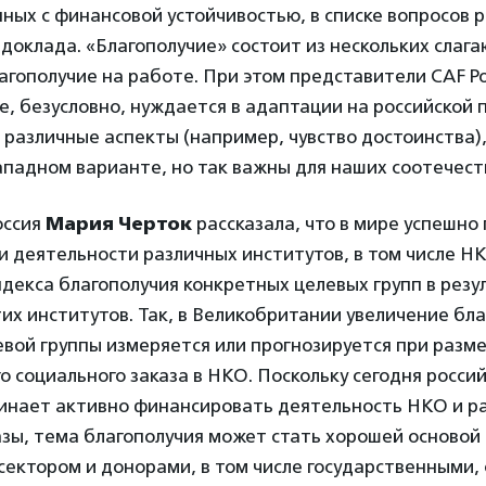
нных с финансовой устойчивостью, в списке вопросов 
доклада. «Благополучие» состоит из нескольких слага
агополучие на работе. При этом представители CAF Р
е, безусловно, нуждается в адаптации на российской 
различные аспекты (например, чувство достоинства)
ападном варианте, но так важны для наших соотечест
оссия
Мария Черток
рассказала, что в мире успешно
 деятельности различных институтов, в том числе Н
декса благополучия конкретных целевых групп в резу
их институтов. Так, в Великобритании увеличение бл
евой группы измеряется или прогнозируется при раз
о социального заказа в НКО. Поскольку сегодня росси
чинает активно финансировать деятельность НКО и 
зы, тема благополучия может стать хорошей основой 
ектором и донорами, в том числе государственными, 