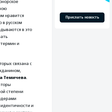
донорское
свою
ом нравится
Прислать новость
 в русском
адываются в это
вать
 термин и
орых связана с
жданином,
а Темичева
.
аторы
лой степени
лидерами
й идентичности и