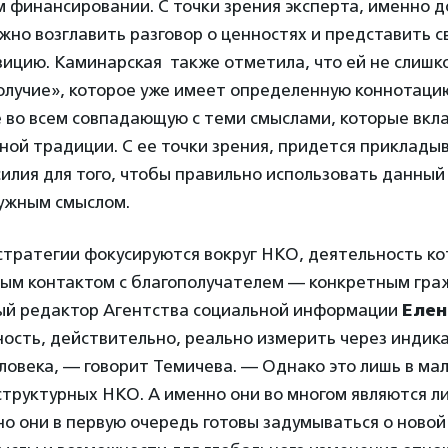
 финансировании. С точки зрения эксперта, именно 
но возглавить разговор о ценностях и представить 
ицию. Каминарская также отметила, что ей не слишк
олучие», которое уже имеет определенную коннотацию
е во всем совпадающую с теми смыслами, которые вкл
ной традиции. С ее точки зрения, придется приклады
илия для того, чтобы правильно использовать данный
нужным смыслом.
тратегии фокусируются вокруг НКО, деятельность кот
ым контактом с благополучателем — конкретным гра
ый редактор Агентства социальной информации
Елен
ность, действительно, реально измерить через индик
ловека, — говорит Темичева. — Однако это лишь в ма
структурных НКО. А именно они во многом являются 
но они в первую очередь готовы задумываться о ново