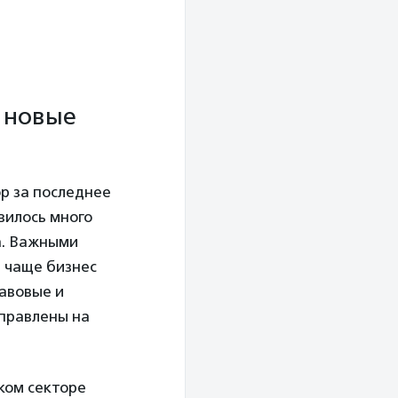
и новые
ор за последнее
вилось много
а. Важными
 чаще бизнес
равовые и
аправлены на
ком секторе