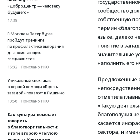
государственном
«Добро.Центр — человеку
сообщество долж
будущего»
собственную поз
17:39
термин «благоп
В Москве и Петербурге
языке, далеко н
пройдут тренинги
понятие в запад
по профилактике выгорания
для помогающих
значительные ус
специалистов
наполнить его 
15:32
·
Прислано НКО
Предложенные с
Уникальный спектакль
о первой помощи «Гореть
непосредственн
звездой» покажут в Пушкино
отметила главн
13:58
·
Прислано НКО
«Такую деятель
благополучия че
Как культура помогает
говорить
касается инфра
о благотворительности:
сектора, и имен
итоги второго «Теплого
вечера с Кольским»