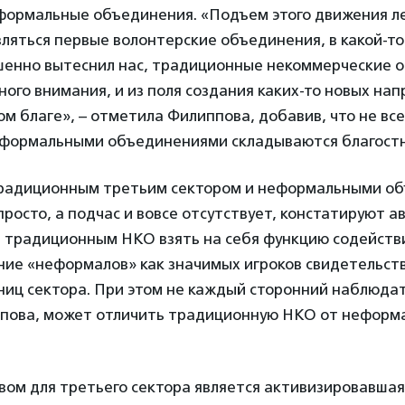
еформальные объединения. «Подъем этого движения ле
вляться первые волонтерские объединения, в какой-т
шенно вытеснил нас, традиционные некоммерческие ор
ого внимания, и из поля создания каких-то новых нап
м благе», – отметила Филиппова, добавив, что не вс
формальными объединениями складываются благостн
радиционным третьим сектором и неформальными о
просто, а подчас и вовсе отсутствует, констатируют а
 традиционным НКО взять на себя функцию содейств
ние «неформалов» как значимых игроков свидетельст
иц сектора. При этом не каждый сторонний наблюдат
пова, может отличить традиционную НКО от неформ
вом для третьего сектора является активизировавшая