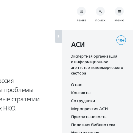
лента
поиск
меню
18+
АСИ
Экспертная организация
и информационное
агентство некоммерческого
сектора
оссия
О нас
ты проблемы
Контакты
вые стратегии
Сотрудники
х НКО.
Мероприятия АСИ
Прислать новость
Полезная библиотека
Наши издания