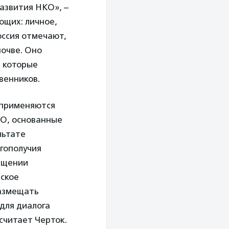
развития НКО», –
ющих: личное,
оссия отмечают,
почве. Оно
, которые
венников.
 применяются
КО, основанные
льтате
агополучия
мещении
йское
размещать
для диалога
считает Черток.