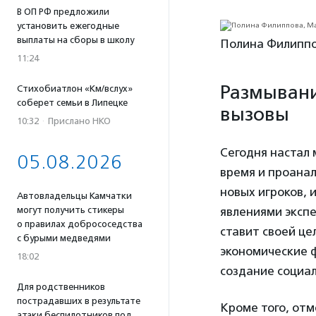
В ОП РФ предложили
установить ежегодные
выплаты на сборы в школу
Полина Филиппо
11:24
Размывани
Стихобиатлон «Км/вслух»
соберет семьи в Липецке
вызовы
10:32
·
Прислано НКО
Сегодня настал 
05.08.2026
время и проанал
новых игроков, 
Автовладельцы Камчатки
явлениями эксп
могут получить стикеры
о правилах добрососедства
ставит своей це
с бурыми медведями
экономические ф
18:02
создание социал
Для родственников
пострадавших в результате
Кроме того, от
атаки беспилотников под