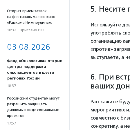
5. Несите 
Открыт прием заявок
на фестиваль малого кино
«Рамка» в Нижнеудинске
Используйте дов
10:32
·
Прислано НКО
употреблять сло
организацию как
03.08.2026
«против» загряз
выступаете, а н
Фонд «Онкологика» открыл
центры поддержки
онкопациентов в шести
6. При вс
регионах России
ваших до
18:37
Российским студентам могут
Расскажите буд
разрешить защищать
мероприятиях ил
дипломы в виде социальных
проектов
совместно с биз
17:57
конкретику, а н