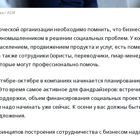
ва / АСИ
ческой организации необходимо помнить, что бизнес
иномышленником в решении социальных проблем. У к
аселением, продвижением продукта и услуг, есть пом
а также сотрудники (юристы, переводчики, пиар-мен
оторые могут профессионально помочь.
ентябре-октябре в компаниях начинается планировани
Это время самое активное для фандрайзеров: встреч
оддержки, объем финансирования социальных проект
м надо начинать уже сейчас. К осени у вас должны быт
дложения.
принципов построения сотрудничества с бизнесом над