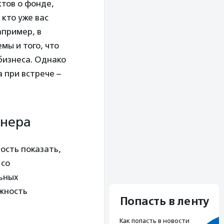
ктов о фонде,
кто уже вас
апример, в
мы и того, что
бизнеса. Однако
 при встрече –
тнера
ость показать,
 со
льных
ожность
Попасть в ленту
Как попасть в новости