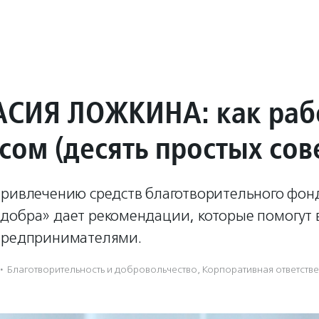
СИЯ ЛОЖКИНА: как раб
сом (десять простых сов
привлечению средств благотворительного фон
добра» дает рекомендации, которые помогут 
предпринимателями.
·
Благотвори­тель­ность и доброволь­чест­во
,
Корпоративная ответств