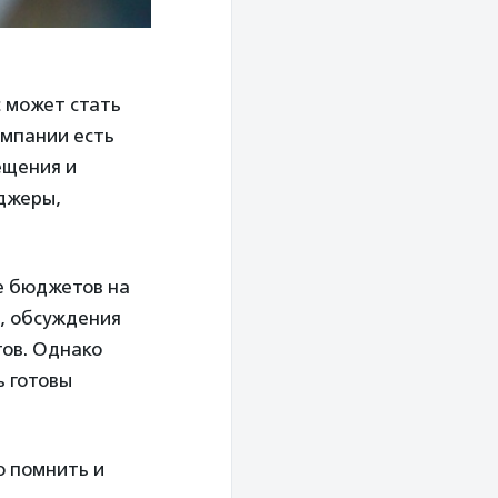
 может стать
омпании есть
ещения и
еджеры,
е бюджетов на
и, обсуждения
ов. Однако
ь готовы
о помнить и