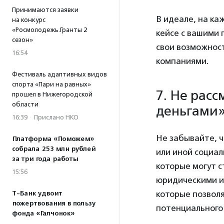
Принимаются заявки
В идеале, на к
на конкурс
«Росмолодежь.Гранты 2
кейсе с вашими 
сезон»
свои возможност
16:54
компаниями.
Фестиваль адаптивных видов
спорта «Пари на равных»
7. Не рас
прошел в Нижегородской
области
деньгами
16:39
·
Прислано НКО
Не забывайте, ч
Платформа «Поможем»
собрала 253 млн рублей
или иной социал
за три года работы
которые могут с
15:56
юридическими и
которые позволя
Т-Банк удвоит
пожертвования в пользу
потенциального
фонда «Галчонок»