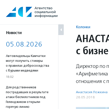
Перейти
к
содержанию
Колонки
Новости
АНАСТА
05.08.2026
с бизне
Автовладельцы Камчатки
могут получить стикеры
Директор по 
о правилах добрососедства
с бурыми медведями
«Арифметика 
18:02
отношения с 
Для родственников
Анастасия Ложкина
пострадавших в результате
атаки беспилотников под
28.05.2018
Геленджиком открыли
горячую линию