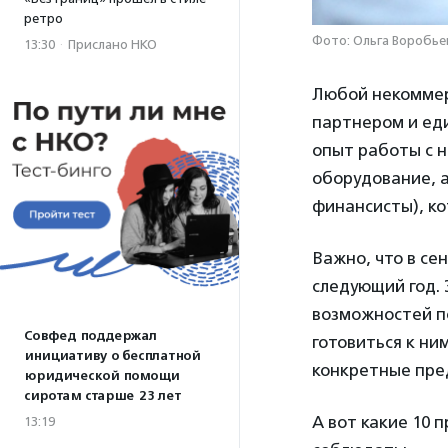
ретро
Фото: Ольга Воробье
13:30
·
Прислано НКО
Любой некоммер
партнером и ед
опыт работы с н
оборудование, 
финансисты), к
Важно, что в с
следующий год. 
возможностей п
Совфед поддержал
готовиться к ни
инициативу о бесплатной
конкретные пре
юридической помощи
сиротам старше 23 лет
А вот какие 10 
13:19