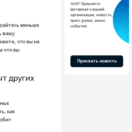
АСИ? Пришлите
материал о вашей
организации, новость,
пресс-релиз, анонс
арайтесь меньше
события.
ь вашу
ажите, что вы не
а что вы
Прислать новость
ыт других
тных
ь, как
любит