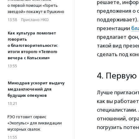
решаете, информ
о первой помощи «Гореть
предложения о с
звездой» покажут в Пушкино
поддерживает). 
13:58
·
Прислано НКО
презентации
бл
Как культура помогает
предлагает фонд
говорить
такой вид презе
о благотворительности:
итоги второго «Теплого
сделать под ко
вечера с Кольским»
13:55
4. Первую
Минздрав ускорит выдачу
медзаключений для
Лучше пригласит
будущих опекунов
как вы работает
13:21
специалистами.
РЭО готовит сервис
отношений, огра
«Экопульс» для ликвидации
погрузить потен
мусорных свалок
11:55