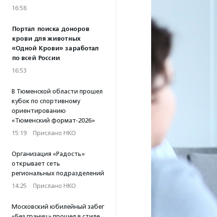
16:58
Портал поиска доноров
крови для животных
«Одной Крови» заработал
по всей России
16:53
В Тюменской области прошел
кубок по спортивному
ориентированию
«Тюменский формат-2026»
15:19
·
Прислано НКО
Организация «Радость»
открывает сеть
региональных подразделений
14:25
·
Прислано НКО
Московский юбилейный забег
«Без границ» прошел в стиле