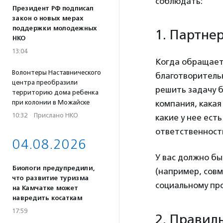
соблюдать:
Президент РФ подписал
закон о новых мерах
поддержки молодежных
1. Партне
НКО
13:04
Когда обращает
Волонтеры Наставнического
благотворитель
центра преобразили
решить задачу б
территорию дома ребенка
при колонии в Можайске
компания, какая
10:32
·
Прислано НКО
какие у нее ест
ответственност
04.08.2026
У вас должно б
Биологи предупредили,
(например, совм
что развитие туризма
социальному про
на Камчатке может
навредить косаткам
17:59
2.
Правиль