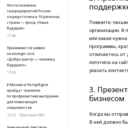
поддержк
Почти половина
соцпредприятий России
сосредоточена в 10 регионах
Помните: письмо
страны — фонд «Наше
будущее»
организации. В 
17:46
или какая нужна
программы, крат
Принимаются заявки
отличаетесь от 
на конкурс эссе
«Добро.Центр — человеку
логотипа на сай
будущего»
указать контакт
17:39
В Москве и Петербурге
3. Презен
пройдут тренинги
по профилактике выгорания
бизнесом
для помогающих
специалистов
Когда вы отправ
15:32
·
Прислано НКО
В ней должно б
Уникальный спектакль