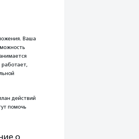
ложения. Ваша
зможность
занимается
й работает,
альной
план действий
гут помочь
ние о