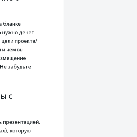
а бланке
о нужно денег
 цели проекта/
 и чем вы
размещение
 Не забудьте
ы с
ь презентацией.
х), которую