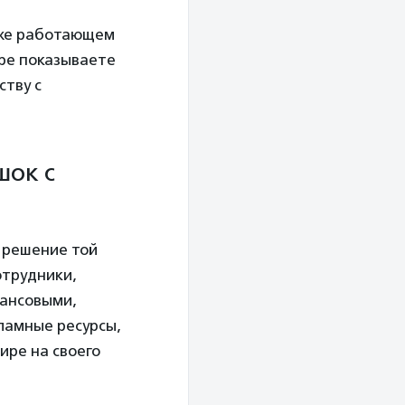
уже работающем
ере показываете
ству с
шок с
в решение той
отрудники,
нансовыми,
ламные ресурсы,
ире на своего