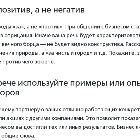
позитив, а не негатив
оды «за», а не «против». При общении с бизнесом ст
в отрицания. Иначе ваша речь будет характеризоват
 вечного борца — не будет видно конструктива. Расск
нения природы, а «за чистый город» и т.д. Покажите, з
е против чего воюете.
трече используйте примеры или оп
норов
ущему партнеру о ваших отлично работающих конкре
и акциях с другими компаниями. Это позволит показат
несом вы достигли тех или иных результатов. Бизнес 
е общие слова.