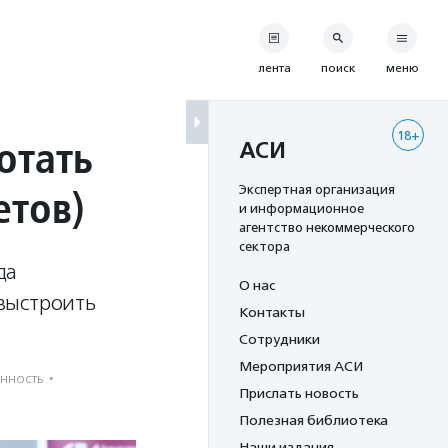
лента
поиск
меню
18+
отать
АСИ
етов)
Экспертная организация
и информационное
агентство некоммерческого
сектора
да
О нас
выстроить
Контакты
Сотрудники
Мероприятия АСИ
енность
·
Прислать новость
Полезная библиотека
Наши издания