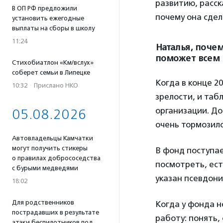
развитию, расск
В ОП РФ предложили
почему она сдел
установить ежегодные
выплаты на сборы в школу
11:24
Наталья, поче
поможет всем 
Стихобиатлон «Км/вслух»
соберет семьи в Липецке
Когда в конце 2
10:32
·
Прислано НКО
зрелости, и таб
организации. Дон
05.08.2026
очень тормозило
Автовладельцы Камчатки
могут получить стикеры
В фонд поступае
о правилах добрососедства
посмотреть, ест
с бурыми медведями
указан псевдони
18:02
Для родственников
Когда у фонда 
пострадавших в результате
работу: понять,
атаки беспилотников под