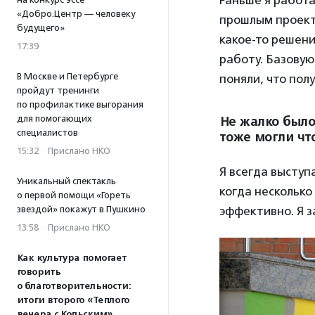
Раньше я работа
«Добро.Центр — человеку
прошлым проект
будущего»
какое-то решени
17:39
работу. Базовую
В Москве и Петербурге
поняли, что пол
пройдут тренинги
по профилактике выгорания
для помогающих
Не жалко было
специалистов
тоже могли что
15:32
·
Прислано НКО
Я всегда выступ
Уникальный спектакль
когда несколько
о первой помощи «Гореть
звездой» покажут в Пушкино
эффективно. Я з
13:58
·
Прислано НКО
Как культура помогает
говорить
о благотворительности:
итоги второго «Теплого
вечера с Кольским»