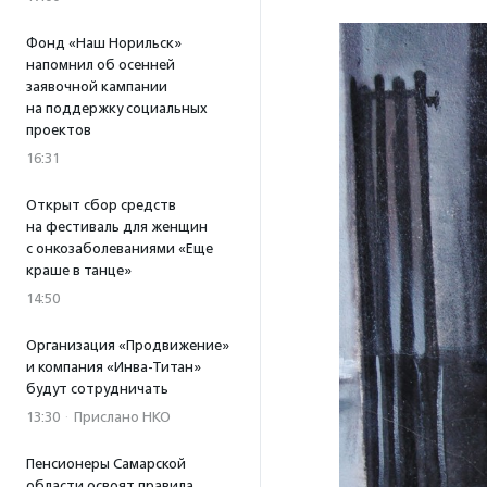
Фонд «Наш Норильск»
напомнил об осенней
заявочной кампании
на поддержку социальных
проектов
16:31
Открыт сбор средств
на фестиваль для женщин
с онкозаболеваниями «Еще
краше в танце»
14:50
Организация «Продвижение»
и компания «Инва-Титан»
будут сотрудничать
13:30
·
Прислано НКО
Пенсионеры Самарской
области освоят правила