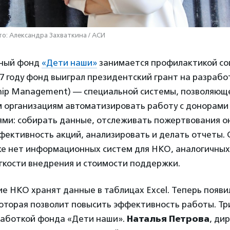
то: Александра Захваткина / АСИ
ьный фонд
«Дети наши»
занимается профилактикой со
17 году фонд выиграл президентский грант на разраб
nship Management) — специальной системы, позволяющ
 организациям автоматизировать работу с донорами
ями: собирать данные, отслеживать пожертвования о
ективность акций, анализировать и делать отчеты. 
ке нет информационных систем для НКО, аналогичных
гкости внедрения и стоимости поддержки.
ие НКО хранят данные в таблицах Excel. Теперь появи
которая позволит повысить эффективность работы. Тр
работкой фонда «Дети наши».
Наталья Петрова
, ди