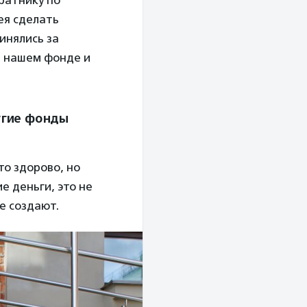
оратнику по
ея сделать
инялись за
в нашем фонде и
угие фонды
то здорово, но
е деньги, это не
е создают.