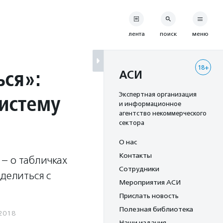
лента
поиск
меню
18+
ся»:
АСИ
систему
Экспертная организация
и информационное
агентство некоммерческого
сектора
О нас
Контакты
– о табличках
Сотрудники
делиться с
Мероприятия АСИ
Прислать новость
Полезная библиотека
.2018
Наши издания