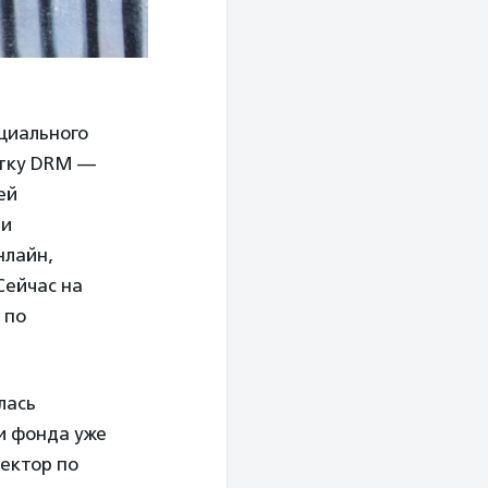
циального
отку DRM —
ей
 и
нлайн,
Сейчас на
 по
лась
и фонда уже
ректор по