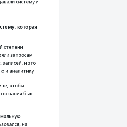
давали систему и
стему, которая
ой степени
ряли запросам
. записей, и это
ю и аналитику.
ице, чтобы
ртвования был
рмальную
ьзовался, на