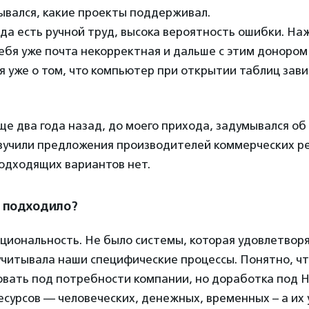
ывался, какие проекты поддерживал.
гда есть ручной труд, высока вероятность ошибки. Наж
 тебя уже почта некорректная и дальше с этим доноро
ря уже о том, что компьютер при открытии таблиц зави
е два года назад, до моего прихода, задумывался об
зучили предложения производителей коммерческих р
подходящих вариантов нет.
 подходило?
кциональность. Не было системы, которая удовлетвор
учитывала наши специфические процессы. Понятно, ч
вать под потребности компании, но доработка под 
сурсов — человеческих, денежных, временных – а их 