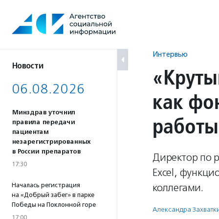
Перейти
к
содержанию
Интервью
Новости
«Круты
06.08.2026
как фо
Минздрав уточнил
работы
правила передачи
пациентам
незарегистрированных
в России препаратов
Директор по 
17:30
Excel, функци
Началась регистрация
коллегами.
на «Добрый забег» в парке
Победы на Поклонной горе
Александра Захватк
17:00