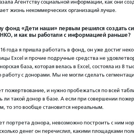
азала Агентству социальной информации, как они соз
ает жизнь некоммерческих организаций лучше.
му фонд «Дети наши» первым решился создать си
НКО, и как вы работали с информацией раньше?
016 года я пришла работать в фонд, он уже достиг нек
лицы Excel и прочие подручные средства не удовлетво
орская база, которая велась в Excel, состояла из 8 тыс
 работу с донорами. Мы не могли сделать сегментаци
т пожертвование, и нужно пробежаться по всей табл
ь ли такой донор в базе. А если при совершении поже
м, то это вообще становится нереальным.
нет портрета донора, невозможно построить с ним но
 сколько денег он перечислил, какими площадками пол