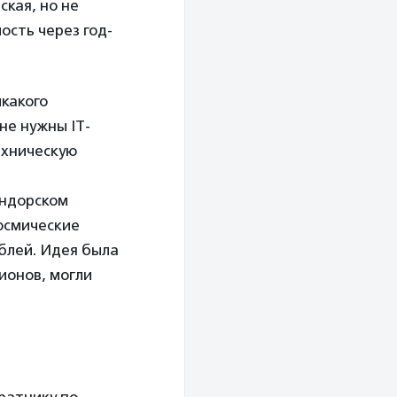
кая, но не
сть через год-
икакого
не нужны IT-
ехническую
ендорском
космические
блей. Идея была
ионов, могли