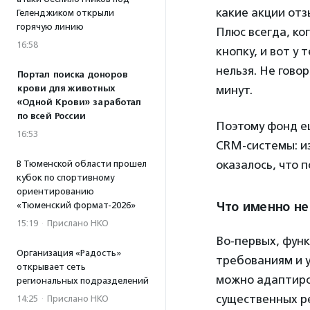
какие акции отз
Геленджиком открыли
горячую линию
Плюс всегда, ко
16:58
кнопку, и вот у
нельзя. Не гово
Портал поиска доноров
крови для животных
минут.
«Одной Крови» заработал
по всей России
Поэтому фонд ещ
16:53
CRM-системы: и
оказалось, что 
В Тюменской области прошел
кубок по спортивному
ориентированию
Что именно не
«Тюменский формат-2026»
15:19
·
Прислано НКО
Во-первых, фун
Организация «Радость»
требованиям и 
открывает сеть
можно адаптиро
региональных подразделений
существенных ре
14:25
·
Прислано НКО