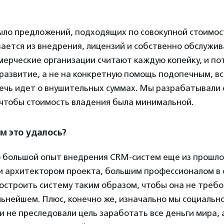
ыло предложений, подходящих по совокупной стоимос
ается из внедрения, лицензий и собственно обслужив
мерческие организации считают каждую копейку, и по
развитие, а не на конкретную помощь подопечным, вс
речь идет о внушительных суммах. Мы разрабатывали 
 чтобы стоимость владения была минимальной.
ам это удалось?
о большой опыт внедрения CRM-систем еще из прошлой
и архитектором проекта, большим профессионалом в с
остроить систему таким образом, чтобы она не треб
ьнейшем. Плюс, конечно же, изначально мы социальн
 не преследовали цель заработать все деньги мира, 