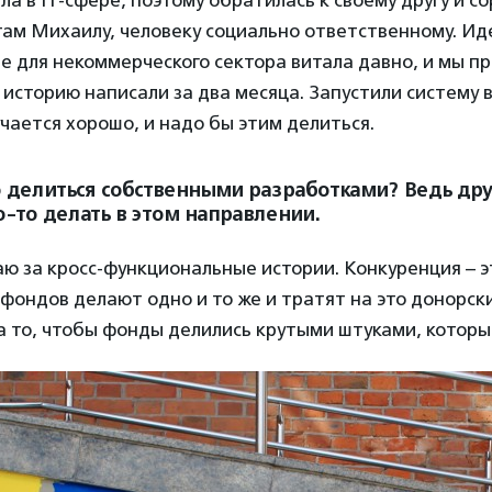
ла в IT-сфере, поэтому обратилась к своему другу и с
ам Михаилу, человеку социально ответственному. Ид
е для некоммерческого сектора витала давно, и мы пр
 историю написали за два месяца. Запустили систему 
учается хорошо, и надо бы этим делиться.
 делиться собственными разработками? Ведь др
-то делать в этом направлении.
аю за кросс-функциональные истории. Конкуренция – э
 фондов делают одно и то же и тратят на это донорски
а то, чтобы фонды делились крутыми штуками, которы