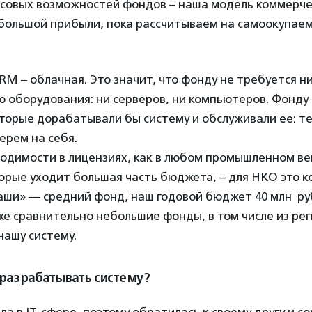
совых возможностей фондов – наша модель коммерчес
большой прибыли, пока рассчитываем на самоокупаемо
M – облачная. Это значит, что фонду не требуется н
 оборудования: ни серверов, ни компьютеров. Фонду 
оторые дорабатывали бы систему и обслуживали ее: т
ерем на себя.
ходимости в лицензиях, как в любом промышленном в
орые уходит большая часть бюджета, – для НКО это 
наши» — средний фонд, наш годовой бюджет 40 млн ру
же сравнительно небольшие фонды, в том числе из рег
нашу систему.
 разрабатывать систему?