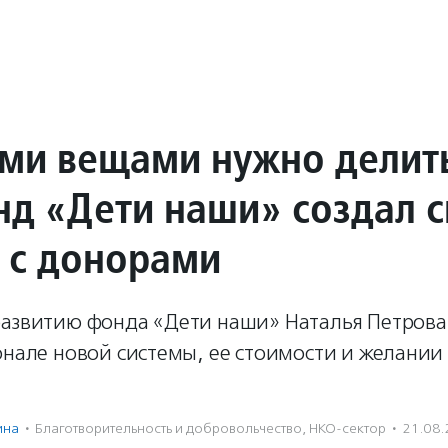
ми вещами нужно делить
нд «Дети наши» создал 
 с донорами
развитию фонда «Дети наши» Наталья Петрова 
онале новой системы, ее стоимости и желании 
ина
·
Благотвори­тель­ность и доброволь­чест­во
,
НКО-сектор
·
21.08