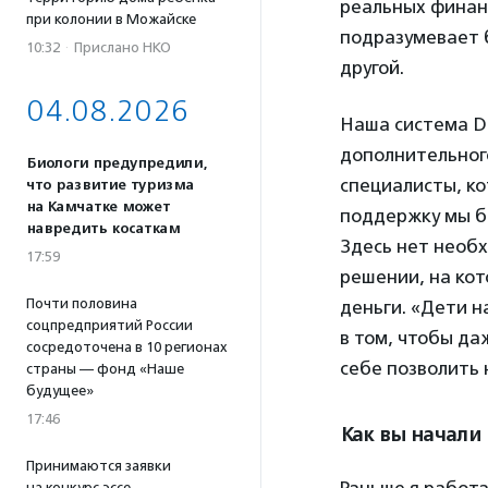
реальных финан
при колонии в Можайске
подразумевает 
10:32
·
Прислано НКО
другой.
04.08.2026
Наша система DR
дополнительного
Биологи предупредили,
специалисты, к
что развитие туризма
на Камчатке может
поддержку мы б
навредить косаткам
Здесь нет необ
17:59
решении, на кот
Почти половина
деньги. «Дети 
соцпредприятий России
в том, чтобы да
сосредоточена в 10 регионах
себе позволить 
страны — фонд «Наше
будущее»
17:46
Как вы начали
Принимаются заявки
на конкурс эссе