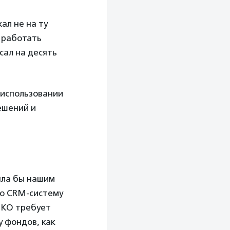
ал не на ту
м работать
сал на десять
 использовании
ешений и
яла бы нашим
то CRM-систему
НКО требует
у фондов, как