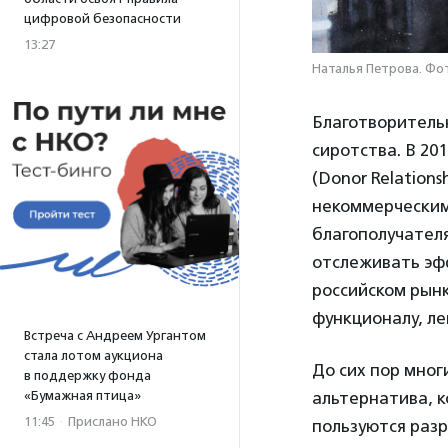
цифровой безопасности
13:27
Наталья Петрова. Фо
Благотворител
сиротства. В 20
(Donor Relatio
некоммерческим
благополучател
отслеживать эфф
российском рын
функционалу, ле
Встреча с Андреем Ургантом
стала лотом аукциона
До сих пор мног
в поддержку фонда
«Бумажная птица»
альтернатива, 
11:45
·
Прислано НКО
пользуются раз