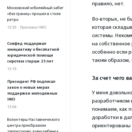
правило, нет.
Московский юбилейный забег
«Без границ» прошел в стиле
Во-вторых, не б
ретро
которая складыв
13:30
·
Прислано НКО
системы. Неком
на собственное 
Совфед поддержал
инициативу о бесплатной
особенно если 
юридической помощи
таким образом,
сиротам старше 23 лет
13:19
За счет чего в
Президент РФ подписал
закон о новых мерах
У меня довольн
поддержки молодежных
НКО
разработчиком 
13:04
понимаем, как п
доработки в дал
Волонтеры Наставнического
ориентированы и
центра преобразили
территорию дома ребенка