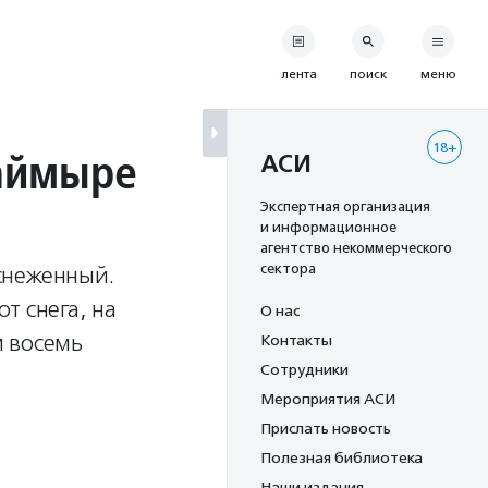
лента
поиск
меню
18+
Таймыре
АСИ
Экспертная организация
и информационное
агентство некоммерческого
сектора
снеженный.
т снега, на
О нас
и восемь
Контакты
Сотрудники
Мероприятия АСИ
Прислать новость
Полезная библиотека
Наши издания