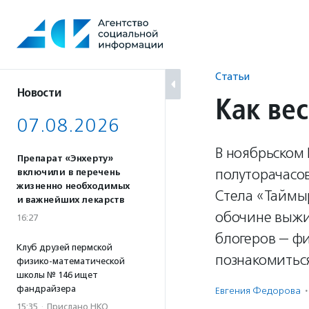
Перейти
к
содержанию
Статьи
Новости
Как ве
07.08.2026
В ноябрьском 
Препарат «Энхерту»
полуторачасо
включили в перечень
жизненно необходимых
Стела «Таймыр
и важнейших лекарств
обочине выжи
16:27
блогеров — ф
Клуб друзей пермской
познакомиться
физико-математической
школы № 146 ищет
фандрайзера
Евгения Федорова
·
15:35
·
Прислано НКО