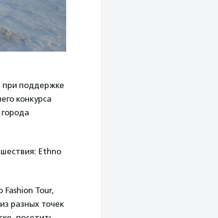
я
при поддержке
его конкурса
 города
ешествия: Ethno
 Fashion Tour,
из разных точек
ске, посетить