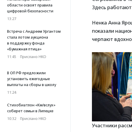
области освоят правила
Здесь работают 
цифровой безопасности
13:27
Ненка Анна Яроц
показали национ
Встреча с Андреем Ургантом
стала лотом аукциона
черпают вдохно
в поддержку фонда
«Бумажная птица»
11:45
·
Прислано НКО
В ОП РФ предложили
установить ежегодные
выплаты на сборы в школу
11:24
Стихобиатлон «Км/вслух»
соберет семьи в Липецке
10:32
·
Прислано НКО
Участники расс