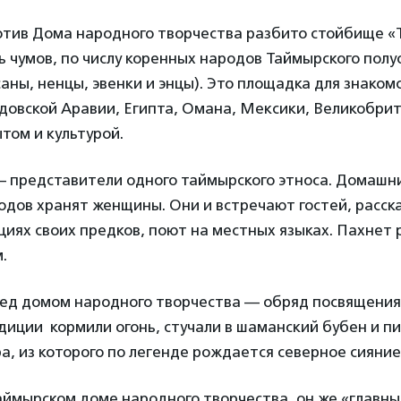
отив Дома народного творчества разбито стойбище «
ь чумов, по числу коренных народов Таймырского пол
саны, ненцы, эвенки и энцы). Это площадка для знакомс
довской Аравии, Египта, Омана, Мексики, Великобри
том и культурой.
 представители одного таймырского этноса. Домашни
дов хранят женщины. Они и встречают гостей, расск
циях своих предков, поют на местных языках. Пахнет
.
ед домом народного творчества — обряд посвящения
диции кормили огонь, стучали в шаманский бубен и пи
а, из которого по легенде рождается северное сияние
аймырском доме народного творчества, он же «главны