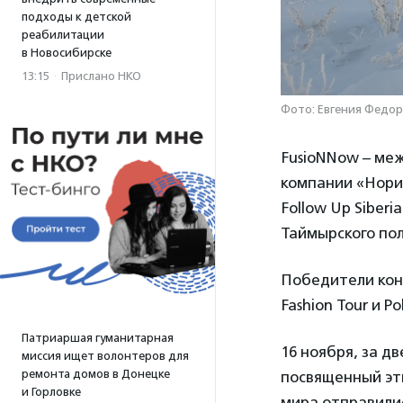
подходы к детской
реабилитации
в Новосибирске
13:15
·
Прислано НКО
Фото: Евгения Федор
FusioNNow – ме
компании «Норил
Follow Up Siberia
Таймырского пол
Победители конк
Fashion Tour и Po
Патриаршая гуманитарная
16 ноября, за дв
миссия ищет волонтеров для
ремонта домов в Донецке
посвященный этн
и Горловке
мира отправилис