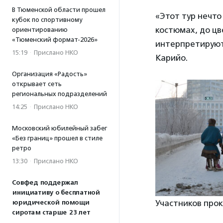
В Тюменской области прошел
«Этот тур нечто
кубок по спортивному
костюмах, до цв
ориентированию
«Тюменский формат-2026»
интерпретируют 
15:19
·
Прислано НКО
Карийо.
Организация «Радость»
открывает сеть
региональных подразделений
14:25
·
Прислано НКО
Московский юбилейный забег
«Без границ» прошел в стиле
ретро
13:30
·
Прислано НКО
Совфед поддержал
инициативу о бесплатной
Участников прок
юридической помощи
сиротам старше 23 лет