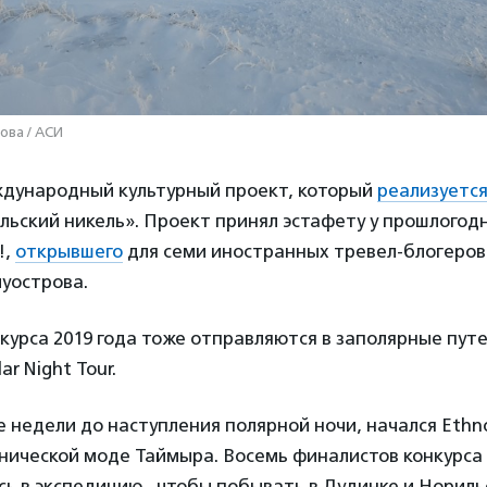
ова / АСИ
ждународный культурный проект, который
реализуетс
ьский никель». Проект принял эстафету у прошлогодн
!,
открывшего
для семи иностранных тревел-блогеров
уострова.
урса 2019 года тоже отправляются в заполярные пут
lar Night Tour.
е недели до наступления полярной ночи, начался Ethno
ической моде Таймыра. Восемь финалистов конкурса 
ь в экспедицию, чтобы побывать в Дудинке и Нориль