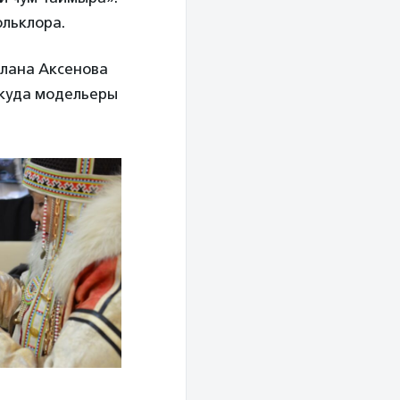
ольклора.
тлана Аксенова
ткуда модельеры