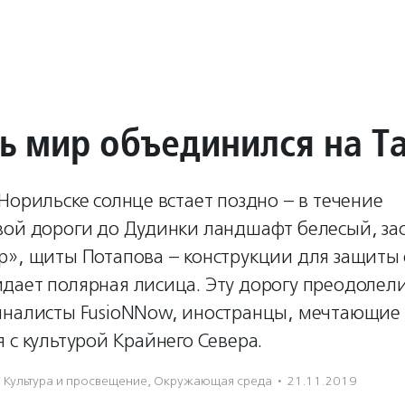
сь мир объединился на 
Норильске солнце встает поздно – в течение
вой дороги до Дудинки ландшафт белесый, за
», щиты Потапова – конструкции для защиты о
дает полярная лисица. Эту дорогу преодолел
иналисты FusioNNow, иностранцы, мечтающие
 с культурой Крайнего Севера.
Культура и просвещение
,
Окружающая среда
·
21.11.2019