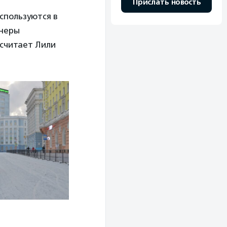
Прислать новость
спользуются в
йнеры
 считает Лили