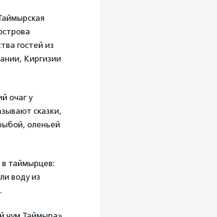
Таймырская
уострова
тва гостей из
тании, Киргизии
й очаг у
азывают сказки,
 рыбой, оленьей
 в таймырцев:
ли воду из
.
й чум Таймыра».