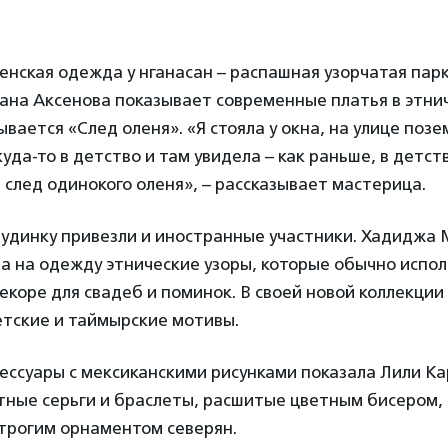
нская одежда у нганасан – распашная узорчатая парк
ана Аксенова показывает современные платья в этнич
вается «След оленя». «Я стояла у окна, на улице позе
уда-то в детство и там увидела – как раньше, в детст
 след одинокого оленя», – рассказывает мастерица.
Дудинку привезли и иностранные участники. Хадиджа 
а на одежду этнические узоры, которые обычно испол
екоре для свадеб и поминок. В своей новой коллекции
етские и таймырские мотивы.
ессуары с мексиканскими рисунками показала Лили Ка
тные серьги и браслеты, расшитые цветным бисером,
строгим орнаментом северян.