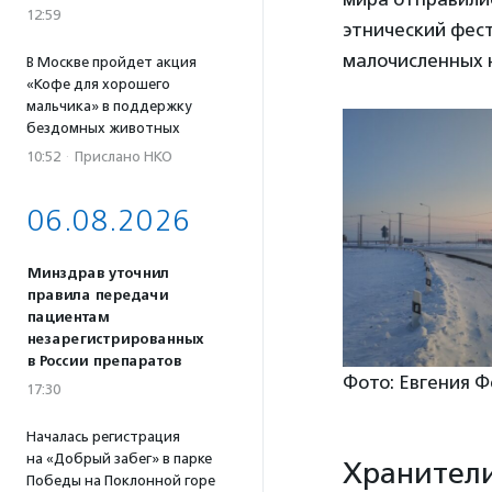
12:59
этнический фест
малочисленных 
В Москве пройдет акция
«Кофе для хорошего
мальчика» в поддержку
бездомных животных
10:52
·
Прислано НКО
06.08.2026
Минздрав уточнил
правила передачи
пациентам
незарегистрированных
в России препаратов
Фото: Евгения Ф
17:30
Началась регистрация
на «Добрый забег» в парке
Храните
Победы на Поклонной горе