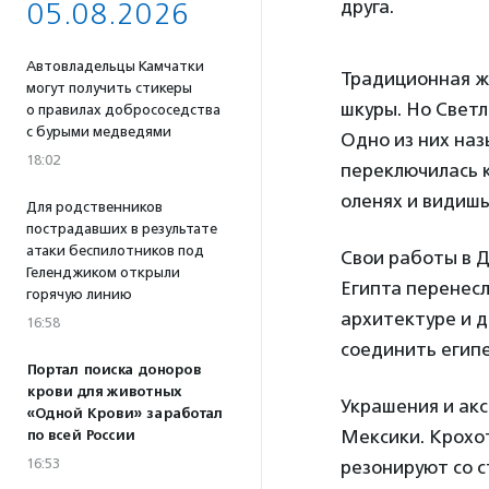
друга.
05.08.2026
Автовладельцы Камчатки
Традиционная же
могут получить стикеры
шкуры. Но Светл
о правилах добрососедства
с бурыми медведями
Одно из них назы
18:02
переключилась к
оленях и видишь
Для родственников
пострадавших в результате
атаки беспилотников под
Свои работы в 
Геленджиком открыли
Египта перенесл
горячую линию
архитектуре и д
16:58
соединить егип
Портал поиска доноров
крови для животных
Украшения и акс
«Одной Крови» заработал
Мексики. Крохо
по всей России
16:53
резонируют со 