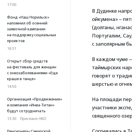
17:00
В Дудинке напр
Фонд «Наш Норильск»
ойкумена» – пят
напомнил об осенней
(долганы, нгана
заявочной кампании
Португалии, Сау
на поддержку социальных
проектов
с заполярным бы
16:31
В каждом чуме —
Открыт сбор средств
таймырских наро
на фестиваль для женщин
с онкозаболеваниями «Еще
говорят о тради
краше в танце»
шерстью и огнем
14:50
На площади пер
Организация «Продвижение»
и компания «Инва-Титан»
участники экспе
будут сотрудничать
священного озер
13:30
·
Прислано НКО
Согревались в Т
Пенсионеры Самарской