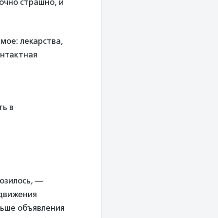
очно страшно, и
мое: лекарства,
онтактная
ть в
озилось, —
 движения
ньше объявления