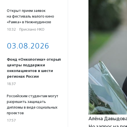
Открыт прием заявок
на фестиваль малого кино
«Рамка» в Нижнеудинске
10:32
·
Прислано НКО
03.08.2026
Фонд «Онкологика» открыл
центры поддержки
онкопациентов в шести
регионах России
18:37
Российским студентам могут
разрешить защищать
дипломы в виде социальных
проектов
Алёна Давыдова
17:57
Но запрос на п