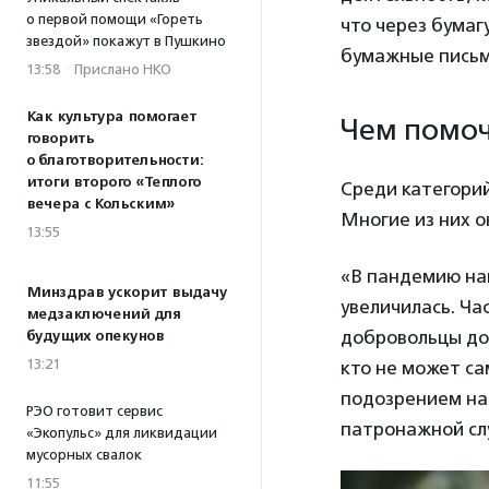
о первой помощи «Гореть
что через бумаг
звездой» покажут в Пушкино
бумажные письм
13:58
·
Прислано НКО
Как культура помогает
Чем помоч
говорить
о благотворительности:
итоги второго «Теплого
Среди категорий
вечера с Кольским»
Многие из них о
13:55
«В пандемию на
Минздрав ускорит выдачу
увеличилась. Ча
медзаключений для
добровольцы до 
будущих опекунов
13:21
кто не может са
подозрением на
РЭО готовит сервис
патронажной с
«Экопульс» для ликвидации
мусорных свалок
11:55