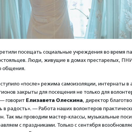
ретили посещать социальные учреждения во время п
остояльцев. Люди, живущие в домах престарелых, ПНИ
о общения.
наступило «после» режима самоизоляции, интернаты в
ионов закрыты для посещения не только для волонтер
 — говорит
Елизавета Олескина
, директор благотв
ь в радость». — Работа наших волонтеров практическ
н. Так мы проводим мастер-классы, музыкальные поси
равляем с праздниками. Только с сентября возобновля