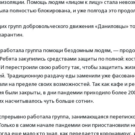
оизоляции. Помощь людям «лицом к лицу» стала невоз
ла полностью блокирована, и уже полгода это продо
их групп добровольческого движения «Даниловцы» то
карантин.
 работала группа помощи бездомным людям, — прод
Ребята закупились средствами защиты по полной: ко
И перестроили свою работу так, чтобы защитить жиз
й. Традиционную раздачу еды заменили уже фасован
ли на пределе своих возможностей. Так как кафе и р
я были закрыты, в дни пандемии приходило более 200
х насчитывалось чуть больше сотни».
спрерывно работала группа, занимающаяся переписко
Только в самом начале пандемии они приостановили н
огда еще мало кто знал, как передается коронавирус, 