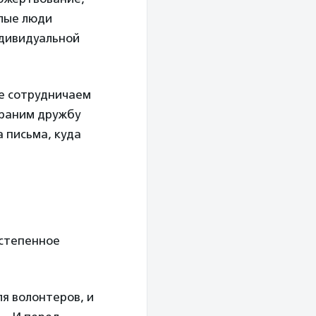
лые люди
ндивидуальной
ме сотрудничаем
храним дружбу
 письма, куда
остепенное
я волонтеров, и