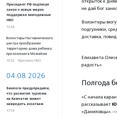
открыток к дням
Президент РФ подписал
не дай бог зане
закон о новых мерах
поддержки молодежных
НКО
Волонтеры могут
13:04
подгузники, сре
доставка, повид
Волонтеры Наставнического
центра преобразили
территорию дома ребенка
при колонии в Можайске
Елизавета Олеск
10:32
·
Прислано НКО
радость»
04.08.2026
Полгода б
Биологи предупредили,
что развитие туризма
«С начала каран
на Камчатке может
рассказывает
Ю
навредить косаткам
17:59
«Даниловцы». —