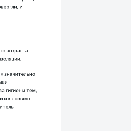
вергли, и
го возраста.
изоляции.
» значительно
аши
ва гигиены тем,
и и к людям с
дитель