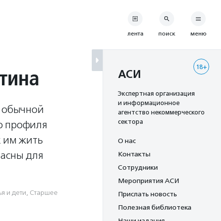
лента
поиск
меню
18+
тина
АСИ
Экспертная организация
и информационное
к обычной
агентство некоммерческого
сектора
о профиля
к им жить
О нас
пасны для
Контакты
Сотрудники
Мероприятия АСИ
я и дети
,
Старшее
Прислать новость
Полезная библиотека
Наши издания