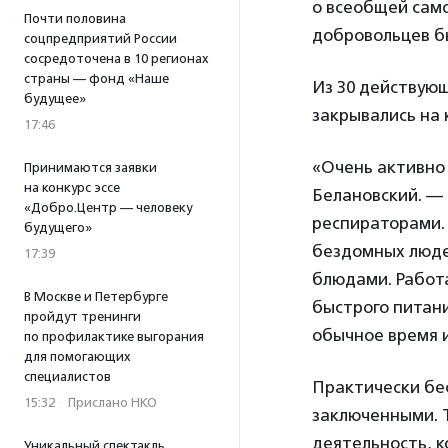
о всеобщей сам
Почти половина
добровольцев бы
соцпредприятий России
сосредоточена в 10 регионах
страны — фонд «Наше
Из 30 действующ
будущее»
закрывались на 
17:46
«Очень активно
Принимаются заявки
на конкурс эссе
Белановский. — 
«Добро.Центр — человеку
респираторами. 
будущего»
бездомных люде
17:39
блюдами. Работа
В Москве и Петербурге
быстрого питани
пройдут тренинги
обычное время и
по профилактике выгорания
для помогающих
специалистов
Практически бе
15:32
·
Прислано НКО
заключенными. 
деятельность, к
Уникальный спектакль