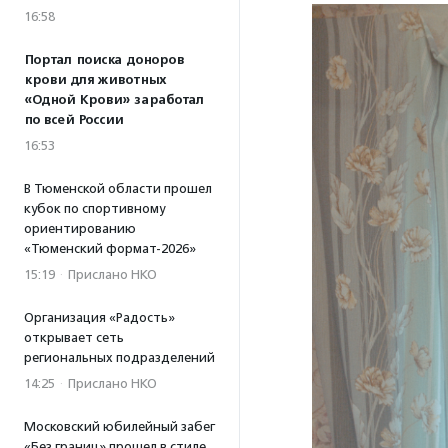
16:58
Портал поиска доноров
крови для животных
«Одной Крови» заработал
по всей России
16:53
В Тюменской области прошел
кубок по спортивному
ориентированию
«Тюменский формат-2026»
15:19
·
Прислано НКО
Организация «Радость»
открывает сеть
региональных подразделений
14:25
·
Прислано НКО
Московский юбилейный забег
«Без границ» прошел в стиле