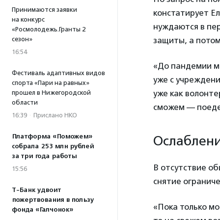
Принимаются заявки
констатирует Е
на конкурс
нуждаются в пер
«Росмолодежь.Гранты 2
сезон»
защиты, а потом
16:54
«До пандемии мы
Фестиваль адаптивных видов
уже с учреждени
спорта «Пари на равных»
уже как волонте
прошел в Нижегородской
области
сможем — поеде
16:39
·
Прислано НКО
Платформа «Поможем»
Ослаблен
собрала 253 млн рублей
за три года работы
В отсутствие об
15:56
снятие ограниче
Т-Банк удвоит
пожертвования в пользу
«Пока только м
фонда «Галчонок»