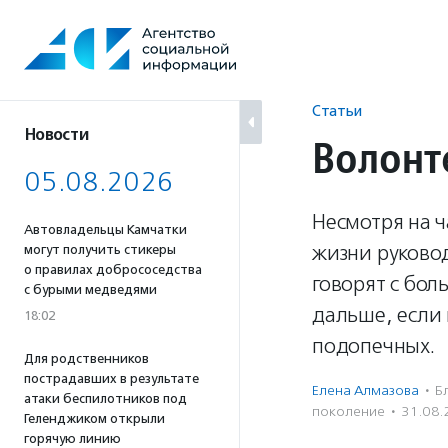
Перейти
к
содержанию
Статьи
Новости
Волонт
05.08.2026
Несмотря на 
Автовладельцы Камчатки
жизни руково
могут получить стикеры
о правилах добрососедства
говорят с бо
с бурыми медведями
дальше, если
18:02
подопечных.
Для родственников
пострадавших в результате
Елена Алмазова
·
Б
атаки беспилотников под
поколение
·
31.08.
Геленджиком открыли
горячую линию