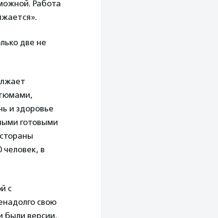
можной. Работа
лжается».
лько две не
олжает
стюмами,
нь и здоровье
ными готовыми
естораны
 человек, в
й с
енадолго свою
и были версии,