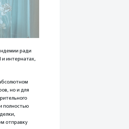
андемии ради
 и интернатах,
 абсолютном
ов, но и для
орительного
и полностью
делки,
ем отправку