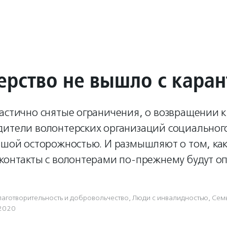
ерство не вышло с каран
частично снятые ограничения, о возвращении 
дители волонтерских организаций социальног
льшой осторожностью. И размышляют о том, ка
 контакты с волонтерами по-прежнему будут о
лаготвори­тель­ность и доброволь­чест­во
,
Люди с инвалидностью
,
Семь
2020