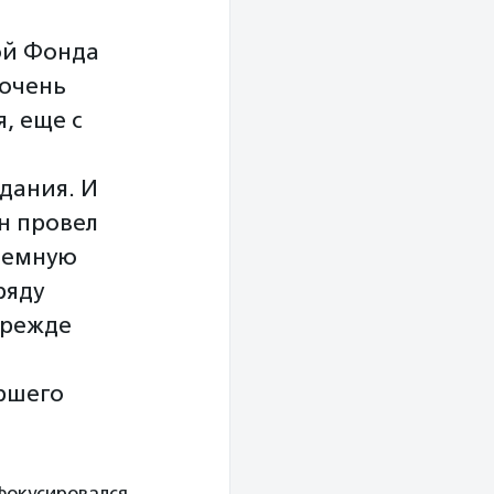
ой Фонда
 очень
, еще с
дания. И
он провел
темную
ряду
прежде
ршего
 фокусировался