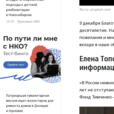
подходы к детской
Фото: unsplash.com
реабилитации
в Новосибирске
13:15
·
Прислано НКО
9 декабря Благ
десятилетие. Н
пожелания и мне
вкладе в наше 
Елена Топ
информац
«В России немно
лет не отступаю
Патриаршая гуманитарная
Фонд Тимченко —
миссия ищет волонтеров для
ремонта домов в Донецке
и Горловке