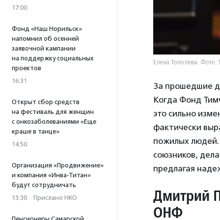
17:00
Фонд «Наш Норильск»
напомнил об осенней
заявочной кампании
на поддержку социальных
Елена Тополева. Фото: 
проектов
16:31
За прошедшие де
Когда Фонд Тим
Открыт сбор средств
на фестиваль для женщин
это сильно изм
с онкозаболеваниями «Еще
фактически выр
краше в танце»
пожилых людей. 
14:50
союзников, дела
Организация «Продвижение»
предлагая наде
и компания «Инва-Титан»
будут сотрудничать
Дмитрий П
13:30
·
Прислано НКО
ОНФ
Пенсионеры Самарской