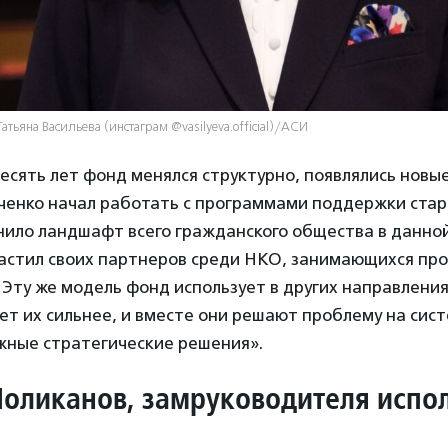
Татьяна Васильева (инстаграм @vasilyeva.official)/АСИ
сять лет фонд менялся структурно, появлялись новы
ченко начал работать с программами поддержки стар
енило ландшафт всего гражданского общества в данн
астил своих партнеров среди НКО, занимающихся пр
Эту же модель фонд использует в других направления
ет их сильнее, и вместе они решают проблему на сис
жные стратегические решения».
оликанов, замруководителя испо