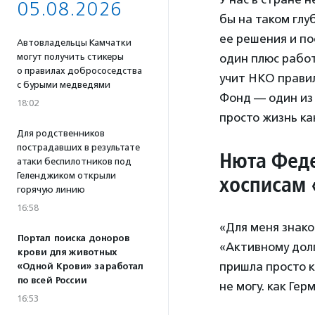
05.08.2026
бы на таком гл
ее решения и по
Автовладельцы Камчатки
могут получить стикеры
один плюс работ
о правилах добрососедства
учит НКО прави
с бурыми медведями
Фонд — один из 
18:02
просто жизнь ка
Для родственников
пострадавших в результате
Нюта Феде
атаки беспилотников под
Геленджиком открыли
хосписам 
горячую линию
16:58
«Для меня знако
Портал поиска доноров
«Активному долг
крови для животных
пришла просто к
«Одной Крови» заработал
по всей России
не могу. как Ге
16:53