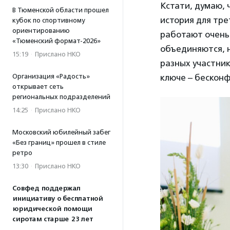
Кстати, думаю, 
В Тюменской области прошел
история для тре
кубок по спортивному
ориентированию
работают очень
«Тюменский формат-2026»
объединяются, н
15:19
·
Прислано НКО
разных участник
Организация «Радость»
ключе – бесконф
открывает сеть
региональных подразделений
14:25
·
Прислано НКО
Московский юбилейный забег
«Без границ» прошел в стиле
ретро
13:30
·
Прислано НКО
Совфед поддержал
инициативу о бесплатной
юридической помощи
сиротам старше 23 лет