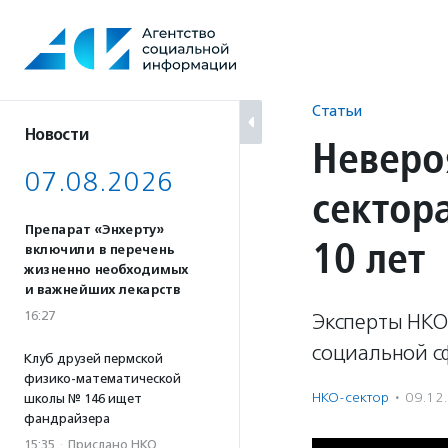
Перейти
к
содержанию
Статьи
Новости
Неверо
07.08.2026
сектор
Препарат «Энхерту»
10 лет
включили в перечень
жизненно необходимых
и важнейших лекарств
16:27
Эксперты НКО 
социальной с
Клуб друзей пермской
физико-математической
НКО-сектор
·
09.12
школы № 146 ищет
фандрайзера
15:35
·
Прислано НКО