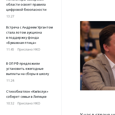
области освоят правила
цифровой безопасности
13:27
Встреча с Андреем Ургантом
стала лотом аукциона
в поддержку фонда
«Бумажная птица»
11:45
·
Прислано НКО
В ОП РФ предложили
установить ежегодные
выплаты на сборы в школу
11:24
Стихобиатлон «Км/вслух»
соберет семьи в Липецке
10:32
·
Прислано НКО
У нас в стране 