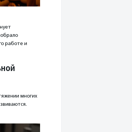
днует
собрало
го работе и
ьной
отяжении многих
азвиваются.