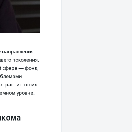
е направления.
шего поколения,
ой сфере — фонд
облемами
х: растит своих
темном уровне,
лкома