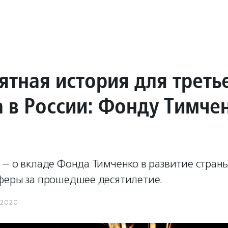
ятная история для треть
а в России: Фонду Тимче
— о вкладе Фонда Тимченко в развитие стран
феры за прошедшее десятилетие.
.2020