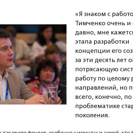
«Я знаком с работ
Тимченко очень и
давно, мне кажется
этапа разработки
концепции его соз
за эти десять лет 
потрясающую сис
работу по целому 
направлений, но 
всего, конечно, по
проблематике ста
поколения.
не так много фондов, особенно у известных семей, кто