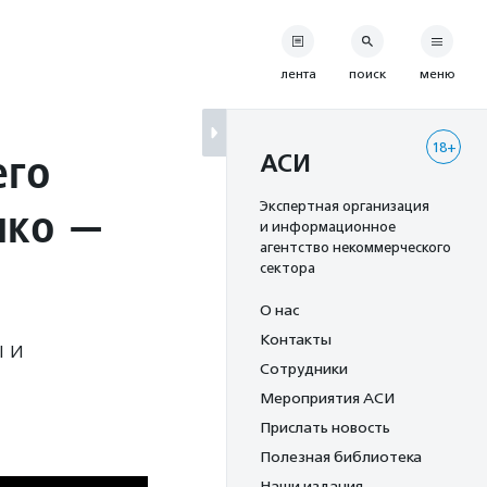
лента
поиск
меню
18+
его
АСИ
нко —
Экспертная организация
и информационное
агентство некоммерческого
сектора
О нас
Контакты
ы и
Сотрудники
Мероприятия АСИ
Прислать новость
Полезная библиотека
Наши издания