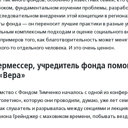
убоком, фундаментальном изучении проблемы, разраб
следовательном внедрении этой концепции в регионах
ы фонда — он переносит лучшие практики в разные у
льным комплексным подходам и оценке социального в
примеров того, как благотворительность может менят
кого-то отдельного человека. И это очень ценно».
рмессер, учредитель фонда пом
«Вера»
мство с Фондом Тимченко началось с одной из конфе
олетию», которую они проводили, думаю, уже лет семь
ак слушатель и разрывалась между секциями и лекция
рмиона Грейнджер с маховиком времени, побывать везд