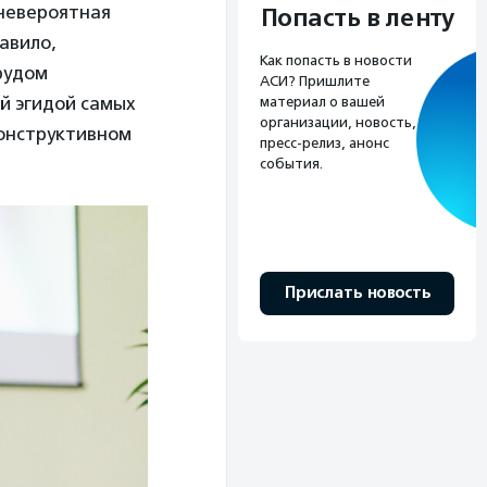
 невероятная
Попасть в ленту
равило,
Как попасть в новости
рудом
АСИ? Пришлите
й эгидой самых
материал о вашей
организации, новость,
конструктивном
пресс-релиз, анонс
события.
Прислать новость