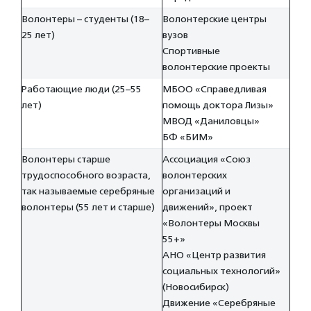
Волонтеры – студенты (18–
Волонтерские центры
25 лет)
вузов
Спортивные
волонтерские проекты
Работающие люди (25–55
МБОО «Справедливая
лет)
помощь доктора Лизы»
МВОД «Даниловцы»
БФ «БИМ»
Волонтеры старше
Ассоциация «Союз
трудоспособного возраста,
волонтерских
так называемые серебряные
организаций и
волонтеры (55 лет и старше)
движений», проект
«Волонтеры Москвы
55+»
АНО «Центр развития
социальных технологий»
(Новосибирск)
Движение «Серебряные