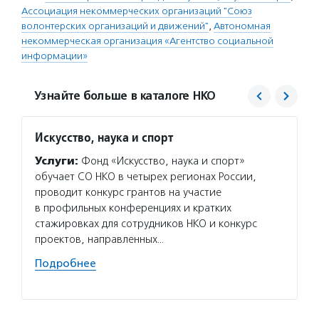
Ассоциация некоммерческих организаций "Союз
волонтерских организаций и движений"
,
Автономная
некоммерческая организация «Агентство социальной
информации»
Узнайте больше в каталоге НКО
Искусство, наука и спорт
Союз 
и дви
Услуги:
Фонд «Искусство, наука и спорт»
Услуг
обучает СО НКО в четырех регионах России,
входящ
проводит конкурс грантов на участие
и панс
в профильных конференциях и кратких
с тяже
стажировках для сотрудников НКО и конкурс
и людя
проектов, направленных…
прово
Подробнее
Подро