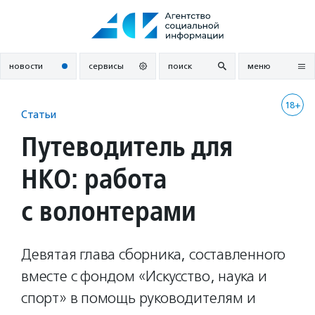
Перейти
к
содержанию
новости
сервисы
поиск
меню
18+
Статьи
Путеводитель для
НКО: работа
с волонтерами
Девятая глава сборника, составленного
вместе с фондом «Искусство, наука и
спорт» в помощь руководителям и