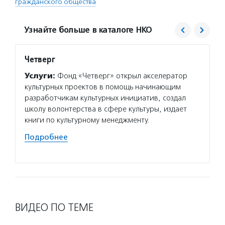
гражданского общества
Узнайте больше в каталоге НКО
Четверг
Фонд 
Услуги:
Фонд «Четверг» открыл акселератор
Услуг
культурных проектов в помощь начинающим
гранто
разработчикам культурных инициатив, создал
(в цел
школу волонтерства в сфере культуры, издает
на ока
книги по культурному менеджменту.
потенц
по соц
Подробнее
Подро
ВИДЕО ПО ТЕМЕ