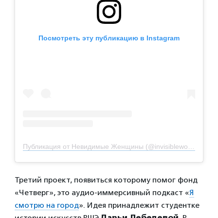
Посмотреть эту публикацию в Instagram
Публикация от Невидимые Женщины (@invisiblewomen.art)
Третий проект, появиться которому помог фонд
«Четверг», это аудио-иммерсивный подкаст «
Я
смотрю на город
». Идея принадлежит студентке
истории искусств ВШЭ
Дарьи Лебедевой
. В