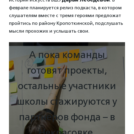
феврале планируется релиз подкаста, в котором
слушателям вместе с тремя героями предложат
пройтись по району Кропоткинской, подслушать
мысли прохожих и услышать свои.
А пока команды
готовят проекты,
остальные участники
школы стажируются у
партнеров фонда – в
Некрасовке,