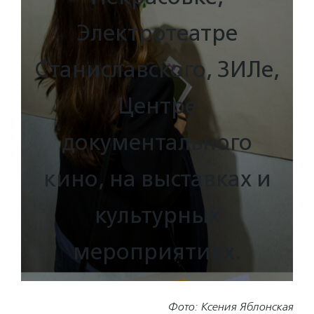
Электротеатре
Станиславского, ЗИЛе,
Центре
документального
кино, на выставках и
культурных
мероприятиях.
Фото: Ксения Яблонская