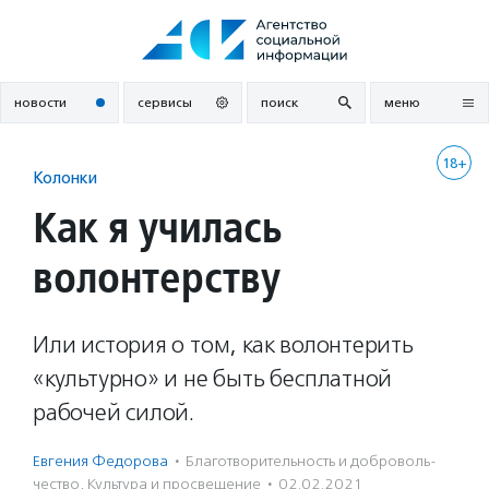
Перейти
к
содержанию
новости
сервисы
поиск
меню
18+
Колонки
Как я училась
волонтерству
Или история о том, как волонтерить
«культурно» и не быть бесплатной
рабочей силой.
Евгения Федорова
·
Благотвори­тель­ность и доброволь­
чест­во
,
Культура и просвещение
·
02.02.2021