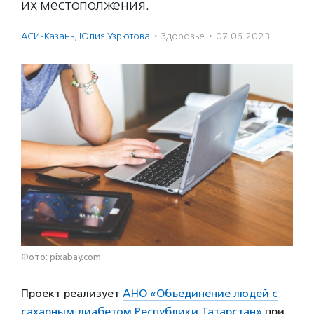
их местополжения.
АСИ-Казань
,
Юлия Узрютова
·
Здоровье
·
07.06.2023
Фото: pixabay.com
Проект реализует
АНО «Объединение людей с
сахарным диабетом Республики Татарстан»
при