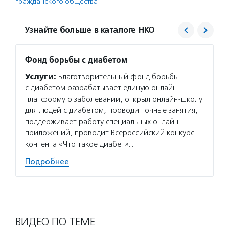
гражданского общества
Узнайте больше в каталоге НКО
Фонд борьбы с диабетом
Фонд 
Услуги:
Благотворительный фонд борьбы
Услуг
с диабетом разрабатывает единую онлайн-
гранто
платформу о заболевании, открыл онлайн-школу
(в цел
для людей с диабетом, проводит очные занятия,
на ока
поддерживает работу специальных онлайн-
потенц
приложений, проводит Всероссийский конкурс
по соц
контента «Что такое диабет»…
Подро
Подробнее
ВИДЕО ПО ТЕМЕ