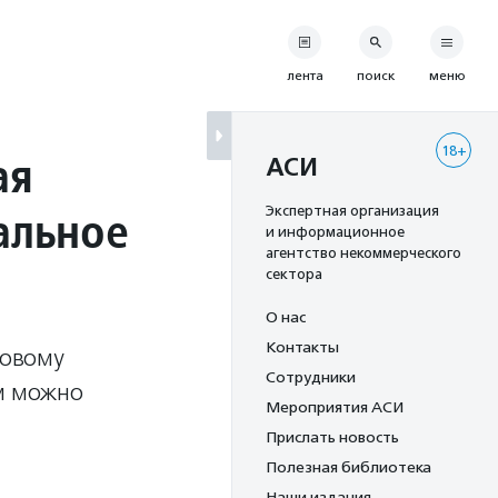
лента
поиск
меню
18+
ая
АСИ
альное
Экспертная организация
и информационное
агентство некоммерческого
сектора
О нас
Контакты
новому
Сотрудники
ем можно
Мероприятия АСИ
Прислать новость
Полезная библиотека
Наши издания