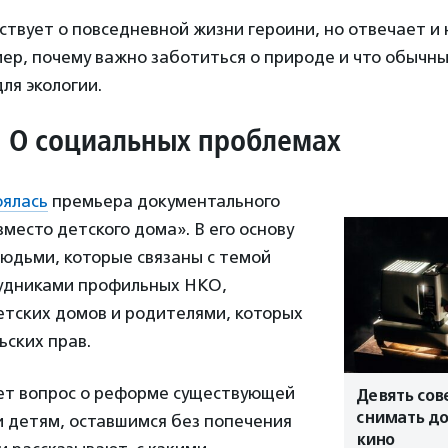
твует о повседневной жизни героини, но отвечает и
ер, почему важно заботиться о природе и что обычн
ля экологии.
. О социальных проблемах
оялась
премьера документального
место детского дома». В его основу
людьми, которые связаны с темой
рудниками профильных НКО,
етских домов и родителями, которых
ьских прав.
т вопрос о реформе существующей
Девять сов
снимать д
 детям, оставшимся без попечения
кино