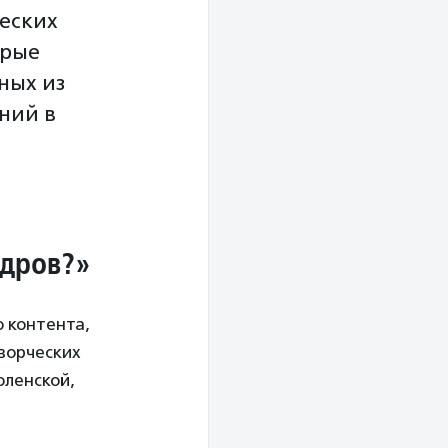
еских
орые
ных из
ний в
адров?»
о контента,
ворческих
оленской,