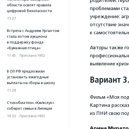
родителей. Геро
области освоят правила
проблемами ста
цифровой безопасности
учреждение: агр
13:27
отсутствие знач
Встреча с Андреем Ургантом
к самостоятельн
стала лотом аукциона
в поддержку фонда
Авторы также г
«Бумажная птица»
профессиональн
11:45
·
Прислано НКО
выявление кризи
В ОП РФ предложили
Вариант 3
установить ежегодные
выплаты на сборы в школу
11:24
Фильм «Моя подр
Стихобиатлон «Км/вслух»
Картина рассказ
соберет семьи в Липецке
из ПНИ свою под
10:32
·
Прислано НКО
Арина Мурато