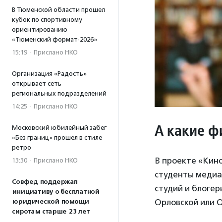
В Тюменской области прошел
кубок по спортивному
ориентированию
«Тюменский формат-2026»
15:19
·
Прислано НКО
Организация «Радость»
открывает сеть
региональных подразделений
14:25
·
Прислано НКО
А какие ф
Московский юбилейный забег
«Без границ» прошел в стиле
ретро
В проекте «Кино
13:30
·
Прислано НКО
студенты медиа
Совфед поддержал
студий и блогер
инициативу о бесплатной
Орловской или О
юридической помощи
сиротам старше 23 лет