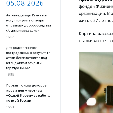
05.08.2026
фонде «Жизненн
организации. В 
Автовладельцы Камчатки
жить с 27-летне
могут получить стикеры
о правилах добрососедства
с бурыми медведями
Картина рассказ
18:02
сталкиваются в 
Для родственников
пострадавших в результате
атаки беспилотников под
Геленджиком открыли
горячую линию
16:58
Портал поиска доноров
крови для животных
«Одной Крови» заработал
по всей России
16:53