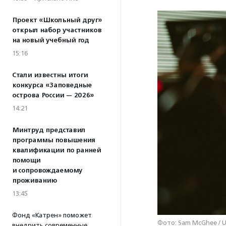
Проект «Школьный друг»
открыл набор участников
на новый учебный год
15:16
Стали известны итоги
конкурса «Заповедные
острова России — 2026»
14:21
Минтруд представил
программы повышения
квалификации по ранней
помощи
и сопровождаемому
проживанию
13:45
Фонд «Катрен» поможет
Фото: Sam McGhee / U
внедрить современные