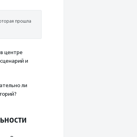
которая прошла
 в центре
 сценарий и
ательно ли
сторий?
льности