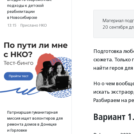
подходы к детской
реабилитации
в Новосибирске
Материал подг
13:15
·
Прислано НКО
20 сентября дл
Подготовка любо
сюжета. Только 
найти героя для
Но о чем вообщ
искать экстраор
Разбираем на р
Патриаршая гуманитарная
Вариант 1
миссия ищет волонтеров для
ремонта домов в Донецке
и Горловке