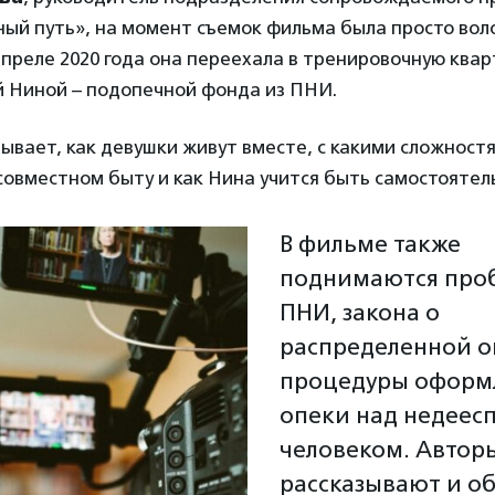
ый путь», на момент съемок фильма была просто во
апреле 2020 года она переехала в тренировочную квар
й Ниной – подопечной фонда из ПНИ.
ывает, как девушки живут вместе, с какими сложност
совместном быту и как Нина учится быть самостоятел
В фильме также
поднимаются про
ПНИ, закона о
распределенной о
процедуры оформ
опеки над недеес
человеком. Автор
рассказывают и о