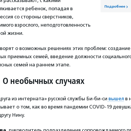
и рассказывают, с какими
Подробнее
лкивается ребенок, попадая в
ессия со стороны сверстников,
имого взрослого, неподготовленность
ой жизни.
оворят о возможных решениях этих проблем: создание
ых приемных семей, введение должности социального
сных семей на раннем этапе.
. О необычных случаях
уга из интерната» русской службы Би-би-си
вышел
в 
ывает о том, как во время пандемии COVID-19 девуш
ругу Нину.
ва
, руководитель подразделения сопровождаемого п