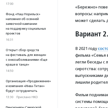
17:00
«Бережно» повес
вопросы: наприм
Фонд «Наш Норильск»
напомнил об осенней
может сделать д
заявочной кампании
на поддержку социальных
Вариант 2
проектов
16:31
В 2021 году
сост
Открыт сбор средств
фильма «Семья в
на фестиваль для женщин
с онкозаболеваниями «Еще
легли беседы с 
краше в танце»
сиротства: сот
14:50
выпускниками д
Организация «Продвижение»
лишили родител
и компания «Инва-Титан»
будут сотрудничать
Фильм поднимае
13:30
·
Прислано НКО
системы помощи
Пенсионеры Самарской