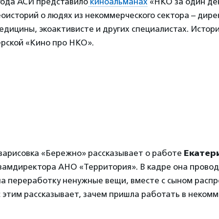
года АСИ представило
киноальманах
«НКО за один ден
оисторий о людях из некоммерческого сектора – дир
едицины, экоактивисте и других специалистах. Истор
ерской «Кино про НКО».
зарисовка «Бережно» рассказывает о работе
Екатер
 замдиректора АНО «Территория». В кадре она прово
 на переработку ненужные вещи, вместе с сыном расп
с этим рассказывает, зачем пришла работать в неком