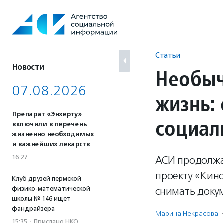
Перейти
к
содержанию
Статьи
Новости
Необыч
07.08.2026
жизнь:
Препарат «Энхерту»
социал
включили в перечень
жизненно необходимых
и важнейших лекарств
16:27
АСИ продолжа
проекту «Кино
Клуб друзей пермской
физико-математической
снимать доку
школы № 146 ищет
фандрайзера
Марина Некрасова
·
15:35
·
Прислано НКО