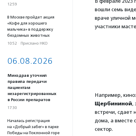
В феврале 2023 
12:59
вошли семь виде
В Москве пройдет акция
враче уличной м
«Кофе для хорошего
участники маст
мальчика» в поддержку
бездомных животных
10:52
·
Прислано НКО
06.08.2026
Минздрав уточнил
правила передачи
пациентам
незарегистрированных
Например, кино
в России препаратов
Щербининой
,
17:30
встречи, сдает
дома, а вместе 
Началась регистрация
на «Добрый забег» в парке
сектор.
Победы на Поклонной горе