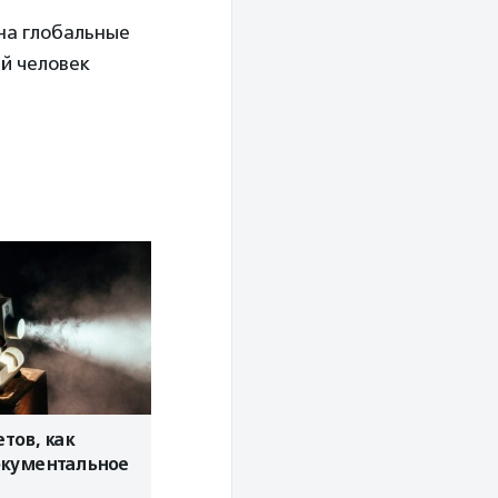
 на глобальные
ый человек
етов, как
окументальное