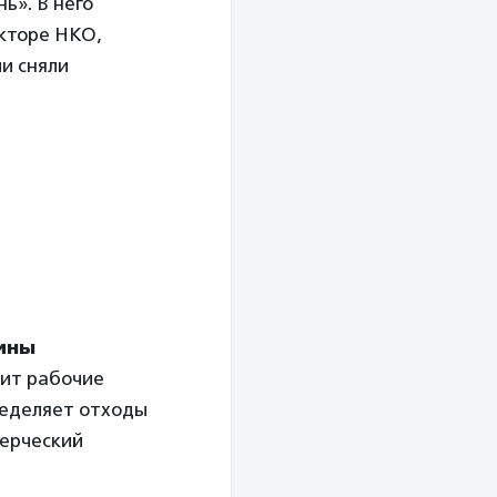
ь». В него
екторе НКО,
ии сняли
ины
дит рабочие
ределяет отходы
мерческий