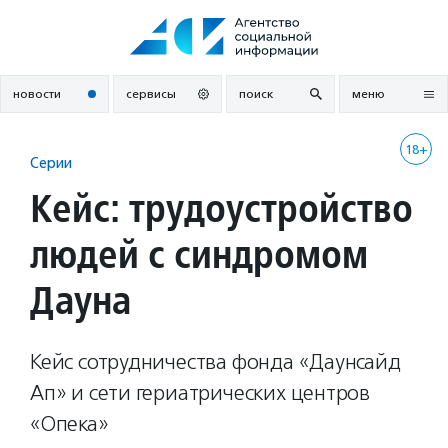
Перейти
к
содержанию
новости
сервисы
поиск
меню
18+
Серии
Кейс: трудоустройство
людей с синдромом
Дауна
Кейс сотрудничества фонда «Даунсайд
Ап» и сети гериатрических центров
«Опека»