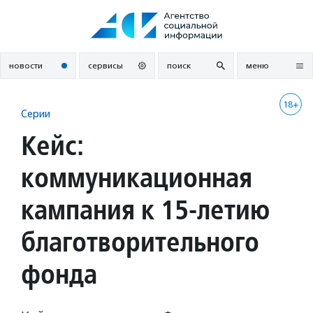
Перейти
к
содержанию
новости
сервисы
поиск
меню
18+
Серии
Кейс:
коммуникационная
кампания к 15-летию
благотворительного
фонда