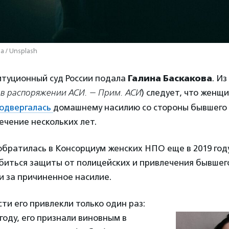
a / Unsplash
итуционный суд России подала
Галина Баскакова
. Из
 в распоряжении АСИ. — Прим. АСИ
) следует, что женщ
одвергалась
домашнему насилию со стороны бывшего с
ечение нескольких лет.
братилась в Консорциум женских НПО еще в 2019 году
биться защиты от полицейских и привлечения бывшего
и за причиненное насилие.
ти его привлекли только один раз:
 году, его признали виновным в