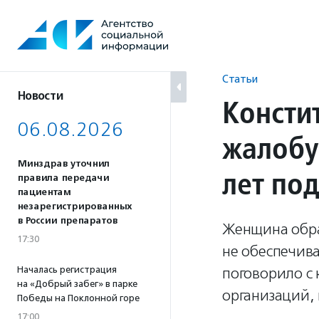
Перейти
к
содержанию
Статьи
Новости
Консти
06.08.2026
жалобу
Минздрав уточнил
лет по
правила передачи
пациентам
незарегистрированных
в России препаратов
Женщина обра
17:30
не обеспечив
Началась регистрация
поговорило с
на «Добрый забег» в парке
организаций, 
Победы на Поклонной горе
17:00