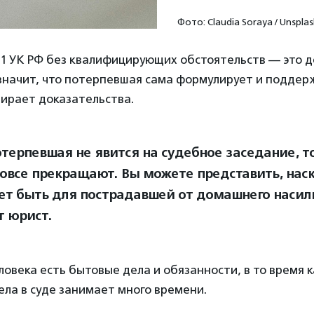
Фото: Claudia Soraya / Unspla
6.1 УК РФ без квалифицирующих обстоятельств — это д
 значит, что потерпевшая сама формулирует и подде
бирает доказательства.
отерпевшая не явится на судебное заседание, т
вовсе прекращают. Вы можете представить, нас
ет быть для пострадавшей от домашнего насил
т юрист.
еловека есть бытовые дела и обязанности, в то время к
ла в суде занимает много времени.