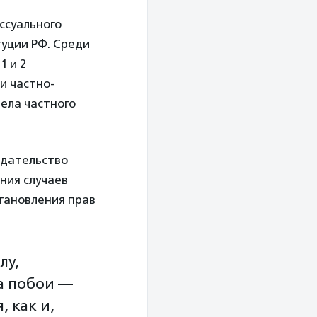
ссуального
туции РФ. Среди
1 и 2
 и частно-
дела частного
одательство
ния случаев
становления прав
лу,
а побои —
 как и,