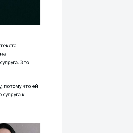
 текста
ина
упруга. Это
, потому что ей
 супруга к