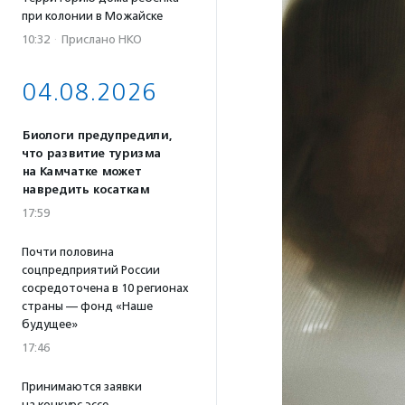
при колонии в Можайске
10:32
·
Прислано НКО
04.08.2026
Биологи предупредили,
что развитие туризма
на Камчатке может
навредить косаткам
17:59
Почти половина
соцпредприятий России
сосредоточена в 10 регионах
страны — фонд «Наше
будущее»
17:46
Принимаются заявки
на конкурс эссе