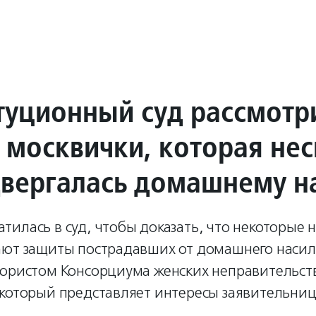
туционный суд рассмотр
 москвички, которая не
двергалась домашнему н
тилась в суд, чтобы доказать, что некоторые
ают защиты пострадавших от домашнего насил
 юристом Консорциума женских неправительст
который представляет интересы заявительницы