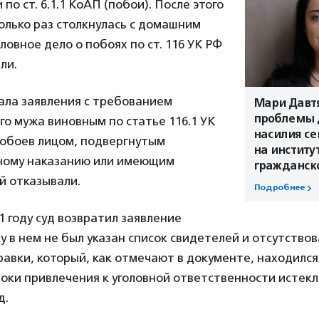
о ст. 6.1.1 КоАП (побои). После этого
олько раз столкнулась с домашним
ловное дело о побоях по ст. 116 УК РФ
ли.
ла заявления с требованием
Мари Давт
проблемы 
о мужа виновным по статье 116.1 УК
насилия се
побоев лицом, подвергнутым
на институ
ному наказанию или имеющим
гражданск
ей отказывали.
Подробнее
1 году суд возвратил заявление
ку в нем не был указан список свидетелей и отсутство
авки, который, как отмечают в документе, находился 
роки привлечения к уголовной ответственности истек
д.