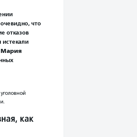
ении
 очевидно, что
е отказов
 истекали
т
Мария
енных
 уголовной
и.
ная, как