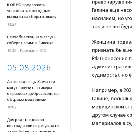
правонарушении п
В ОП РФ предложили
Галина еще неск
установить ежегодные
выплаты на сборы в школу
насилием, но уго
11:24
так и не возбуди
Стихобиатлон «Км/вслух»
Женщина подава
соберет семьи в Липецке
признать бывшег
10:32
·
Прислано НКО
РФ (нанесение 
05.08.2026
административ
судимость), но 
Автовладельцы Камчатки
могут получить стикеры
Например, в 202
о правилах добрососедства
Галине, посколь
с бурыми медведями
медицинской спр
18:02
другом случае с
Для родственников
материалов в су
пострадавших в результате
атаки беспилотников под