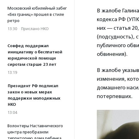
Московский юбилейный забег
В жалобе Галина
«Без границ» прошел в стиле
кодекса РФ (УПК
ретро
них — статья 20, 
13:30
·
Прислано НКО
(подсудность), с
публичного обвин
Совфед поддержал
инициативу о бесплатной
обвинения).
юридической помощи
сиротам старше 23 лет
В жалобе указы
13:19
изменения, кот
Президент РФ подписал
домашнего насил
закон о новых мерах
потерпевших.
поддержки молодежных
НКО
13:04
Волонтеры Наставнического
центра преобразили
территорию дома ребенка