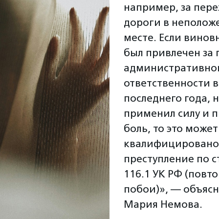
например, за пер
дороги в неполож
месте. Если винов
был привлечен за 
административно
ответственности в
последнего года, 
применил силу и 
боль, то это може
квалифицировано
преступление по с
116.1 УК РФ (повт
побои)», — объясн
Мария Немова.