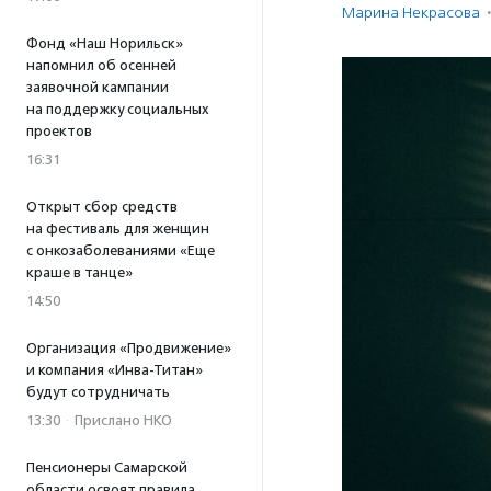
Марина Некрасова
·
Фонд «Наш Норильск»
напомнил об осенней
заявочной кампании
на поддержку социальных
проектов
16:31
Открыт сбор средств
на фестиваль для женщин
с онкозаболеваниями «Еще
краше в танце»
14:50
Организация «Продвижение»
и компания «Инва-Титан»
будут сотрудничать
13:30
·
Прислано НКО
Пенсионеры Самарской
области освоят правила