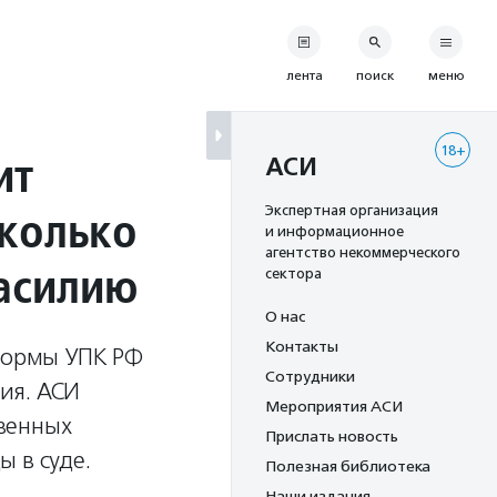
лента
поиск
меню
18+
ит
АСИ
сколько
Экспертная организация
и информационное
агентство некоммерческого
асилию
сектора
О нас
Контакты
 нормы УПК РФ
Сотрудники
ия. АСИ
Мероприятия АСИ
венных
Прислать новость
 в суде.
Полезная библиотека
Наши издания