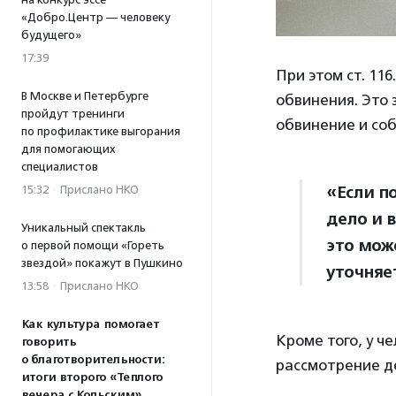
«Добро.Центр — человеку
будущего»
17:39
При этом ст. 11
В Москве и Петербурге
обвинения. Это
пройдут тренинги
обвинение и со
по профилактике выгорания
для помогающих
специалистов
«Если п
15:32
·
Прислано НКО
дело и 
Уникальный спектакль
это мож
о первой помощи «Гореть
звездой» покажут в Пушкино
уточняе
13:58
·
Прислано НКО
Как культура помогает
Кроме того, у ч
говорить
о благотворительности:
рассмотрение де
итоги второго «Теплого
вечера с Кольским»