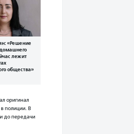
ян: «Решение
домашнего
йчас лежит
тах
ого общества»
вал оригинал
в полиции. В
ли до передачи