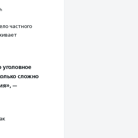
sh
ело частного
рживает
о уголовное
колько сложно
ия», —
ак