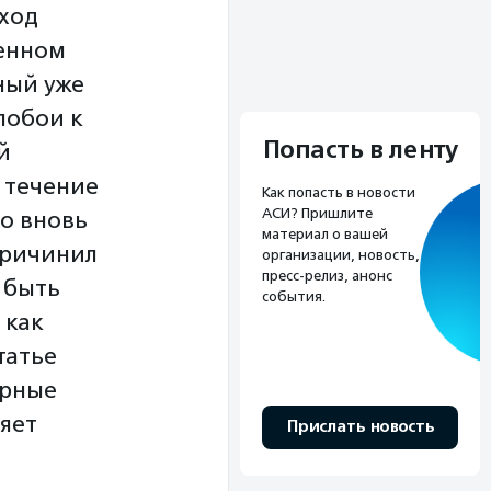
еход
енном
ный уже
побои к
Попасть в ленту
й
 течение
Как попасть в новости
АСИ? Пришлите
но вновь
материал о вашей
причинил
организации, новость,
пресс-релиз, анонс
т быть
события.
 как
татье
орные
яет
Прислать новость