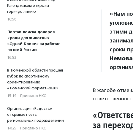
Геленджиком открыли
горячую линию
«Нам по
16:58
уголовн
этими д
Портал поиска доноров
крови для животных
занимал
«Одной Крови» заработал
сроки п
по всей России
Немова
16:53
организ
В Тюменской области прошел
кубок по спортивному
ориентированию
«Тюменский формат-2026»
В жалобе отмеча
15:19
·
Прислано НКО
ответственности
Организация «Радость»
«Ответств
открывает сеть
региональных подразделений
за перехо
14:25
·
Прислано НКО