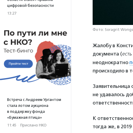
цифровой безопасности
13:27
Фото: Soragrit Wongs
Жалобу в Конст
документа (
есть
неоднократно
п
происходило в т
Заявительница о
не удавалось до
Встреча с Андреем Ургантом
ответственност
стала лотом аукциона
в поддержку фонда
«Бумажная птица»
К ответственнос
11:45
·
Прислано НКО
тогда же, в 2019