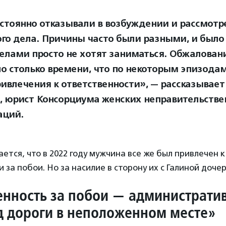
стоянно отказывали в возбуждении и рассмотр
ого дела. Причины часто были разными, и было
елами просто не хотят заниматься. Обжаловани
о столько времени, что по некоторым эпизодам
ривлечения к ответственности», — рассказывае
, юрист Консорциума женских неправительств
аций.
ется, что в 2022 году мужчина все же был привлечен к
 за побои. Но за насилие в сторону их с Галиной дочер
енность за побои — административ
д дороги в неположенном месте»