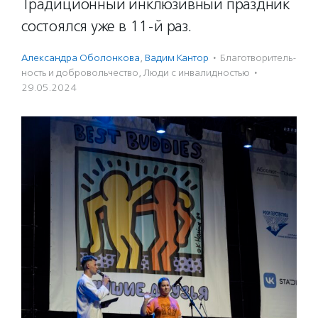
Традиционный инклюзивный праздник
состоялся уже в 11-й раз.
Александра Оболонкова
,
Вадим Кантор
·
Благотвори­тель­
ность и доброволь­чест­во
,
Люди с инвалидностью
·
29.05.2024