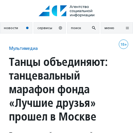
Перейти
к
содержанию
новости
сервисы
поиск
меню
18+
Мультимедиа
Танцы объединяют:
танцевальный
марафон фонда
«Лучшие друзья»
прошел в Москве