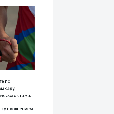
ге по
м саду,
ческого стажа.
вку с волнением.