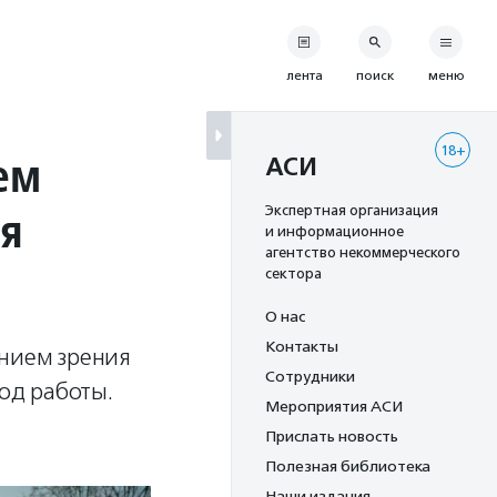
лента
поиск
меню
18+
ем
АСИ
ля
Экспертная организация
и информационное
агентство некоммерческого
сектора
О нас
Контакты
ением зрения
Сотрудники
год работы.
Мероприятия АСИ
Прислать новость
Полезная библиотека
Наши издания