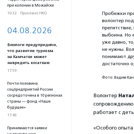
при колонии в Можайске
Пробежки про
10:32
·
Прислано НКО
волонтер под
препятствие,
04.08.2026
выбоина. Но 
уже давно, то
Биологи предупредили,
не нужны. Во
что развитие туризма
понимают друг
на Камчатке может
навредить косаткам
достаточно о
17:59
Фото: Вадим Кан
Почти половина
соцпредприятий России
Волонтер
Ната
сосредоточена в 10 регионах
страны — фонд «Наше
сопровождению 
будущее»
работает с деть
17:46
«Особого опыта 
Принимаются заявки
на конкурс эссе