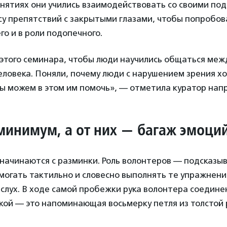
нятиях они учились взаимодействовать со своими по
у препятствий с закрытыми глазами, чтобы попробова
о и в роли подопечного.
этого семинара, чтобы люди научились общаться межд
еловека. Поняли, почему люди с нарушением зрения х
мы можем в этом им помочь», — отметила куратор на
минимум, а от них — багаж эмоци
начинаются с разминки. Роль волонтеров — подсказы
огать тактильно и словесно выполнять те упражнени
слух. В ходе самой пробежки рука волонтера соединен
кой — это напоминающая восьмерку петля из толстой 