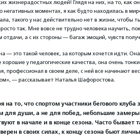
ких жизнерадостных людей! Глядя на них, на то, как он
то негативных моментах, я как будто находилась в мире
ала, такого у нас действительно нет в жизни, чтобы т
росто так. Мне вовсе не трудно человека научить, пок
 отдачи, а с их стороны — багаж эмоций, чувств полу
а — это такой человек, за которым хочется идти. Она
е хорошие у педагогические качества, она очень тонки
я, профессионал в своем деле, с ней все начинают вес
ом», — рассказывает Наталья Шафоростова.
я на то, что спортом участники бегового клуба
м для души, а не для побед, небольшие замер
вуют в начале и в конце сезона. Часто бывает та
верен в своих силах, к концу сезона бьют личн