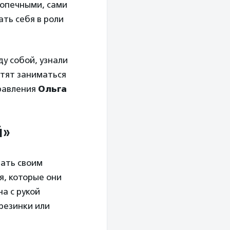
допечными, сами
ть себя в роли
у собой, узнали
отят заниматься
правления
Ольга
й»
вать своим
я, которые они
а с рукой
резинки или