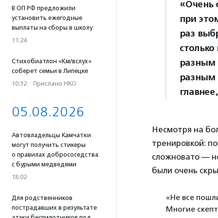
«Очень 
В ОП РФ предложили
при это
установить ежегодные
выплаты на сборы в школу
раз выб
11:24
столько
разным 
Стихобиатлон «Км/вслух»
соберет семьи в Липецке
разным 
10:32
·
Прислано НКО
главнее,
05.08.2026
Несмотря на бол
Автовладельцы Камчатки
тренировкой: по
могут получить стикеры
о правилах добрососедства
сложновато — не
с бурыми медведями
были очень скр
18:02
«Не все пошли
Для родственников
пострадавших в результате
Многие скепт
атаки беспилотников под