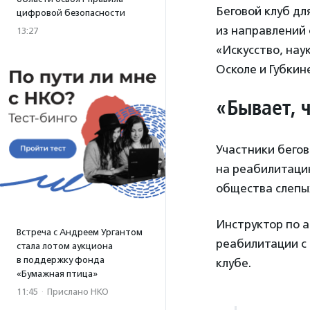
Беговой клуб дл
цифровой безопасности
из направлений
13:27
«Искусство, нау
Осколе и Губкин
«Бывает, 
Участники бегов
на реабилитаци
общества слепы
Инструктор по 
Встреча с Андреем Ургантом
реабилитации с 
стала лотом аукциона
в поддержку фонда
клубе.
«Бумажная птица»
11:45
·
Прислано НКО