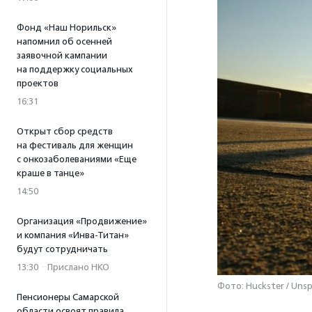
Фонд «Наш Норильск»
напомнил об осенней
заявочной кампании
на поддержку социальных
проектов
16:31
Открыт сбор средств
на фестиваль для женщин
с онкозаболеваниями «Еще
краше в танце»
14:50
Организация «Продвижение»
и компания «Инва-Титан»
будут сотрудничать
13:30
·
Прислано НКО
Фото: Huckster / Unsp
Пенсионеры Самарской
области освоят правила