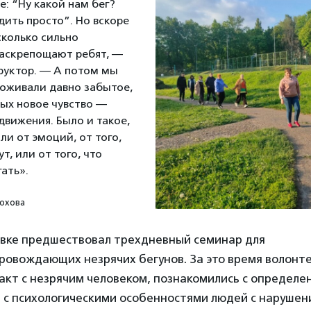
е: “Ну какой нам бег?
дить просто”. Но вскоре
сколько сильно
аскрепощают ребят, —
руктор. — А потом мы
роживали давно забытое,
рых новое чувство —
движения. Было и такое,
ли от эмоций, от того,
ут, или от того, что
ать».
лохова
вке предшествовал трехдневный семинар для
провождающих незрячих бегунов. За это время волонте
акт с незрячим человеком, познакомились с определ
, с психологическими особенностями людей с нарушен