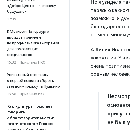
Но я увидела та
«Добро.Центр — человеку
парясь о каких-
будущего»
возможно. Я дум
17:39
благодарность п
В Москве и Петербурге
от меня минимум
пройдут тренинги
по профилактике выгорания
для помогающих
А Лидия Ивановн
специалистов
локомотив. У не
15:32
·
Прислано НКО
очень позитивна
родным человек
Уникальный спектакль
о первой помощи «Гореть
звездой» покажут в Пушкино
13:58
·
Прислано НКО
Несмотр
основно
Как культура помогает
говорить
присутст
о благотворительности:
не был у
итоги второго «Теплого
вечера с Кольским»