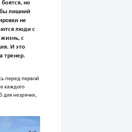
боятся, но
обы лишний
ировки не
аются люди с
жизнь, с
ия. И это
а тренер.
сь перед первой
ие каждого
б для незрячих,