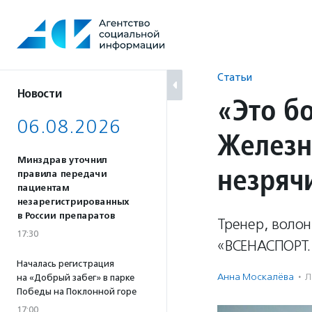
Перейти
к
содержанию
Статьи
Новости
«Это бо
06.08.2026
Железн
Минздрав уточнил
незряч
правила передачи
пациентам
незарегистрированных
в России препаратов
Тренер, воло
17:30
«ВСЕНАСПОРТ. 
Началась регистрация
Анна Москалёва
·
Л
на «Добрый забег» в парке
Победы на Поклонной горе
17:00