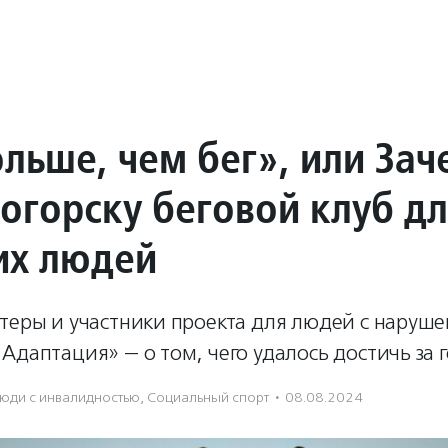
льше, чем бег», или Зач
огорску беговой клуб д
их людей
нтеры и участники проекта для людей с наруш
Адаптация» — о том, чего удалось достичь за 
юди с инвалидностью
,
Социальный спорт
·
08.08.2024