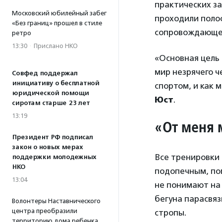
практических за
Московский юбилейный забег
проходили полос
«Без границ» прошел в стиле
сопровождающег
ретро
13:30
·
Прислано НКО
«Основная цель 
мир незрячего ч
Совфед поддержал
инициативу о бесплатной
спортом, и как 
юридической помощи
Юст
.
сиротам старше 23 лет
13:19
«От меня 
Президент РФ подписал
закон о новых мерах
Все тренировки 
поддержки молодежных
НКО
подопечным, пом
13:04
не понимают на 
бегуна парасвяз
Волонтеры Наставнического
центра преобразили
стропы.
территорию дома ребенка