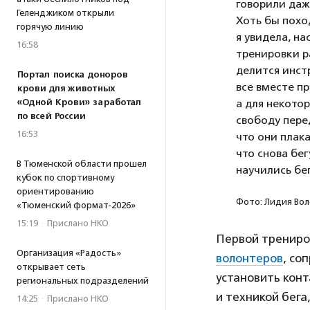
говорили даж
Геленджиком открыли
Хоть бы похо
горячую линию
я увидела, на
16:58
тренировки р
делится инст
Портал поиска доноров
все вместе п
крови для животных
«Одной Крови» заработал
а для некото
по всей России
свободу пере
16:53
что они плака
что снова бег
В Тюменской области прошел
научились бег
кубок по спортивному
ориентированию
Фото: Лидия Во
«Тюменский формат-2026»
15:19
·
Прислано НКО
Первой трениро
Организация «Радость»
волонтеров
, со
открывает сеть
установить конт
региональных подразделений
и техникой бега
14:25
·
Прислано НКО