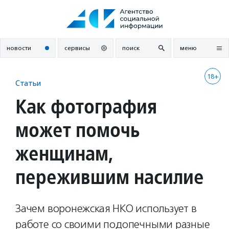
Перейти
к
содержанию
новости
сервисы
поиск
меню
18+
Статьи
Как фотография
может помочь
женщинам,
пережившим насилие
Зачем воронежская НКО использует в
работе со своими подопечными разные