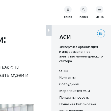
лента
поиск
меню
18+
и:
АСИ
Экспертная организация
и информационное
агентство некоммерческого
сектора
 как они
О нас
ать музеи и
Контакты
Сотрудники
Мероприятия АСИ
Прислать новость
Полезная библиотека
Наши издания