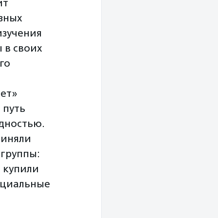
ит
зных
изучения
 в своих
го
ет»
 путь
дностью.
риняли
-группы:
 купили
нциальные