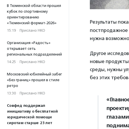
В Тюменской области прошел
кубок по спортивному
ориентированию
Результаты пок
«Тюменский формат-2026»
постпродажное 
15:19
·
Прислано НКО
нужна возможно
Организация «Радость»
открывает сеть
Другое исследов
региональных подразделений
новые продукты
14:25
·
Прислано НКО
среды, нужны ул
Московский юбилейный забег
без этих требо
«Без границ» прошел в стиле
ретро
13:30
·
Прислано НКО
«Главно
Совфед поддержал
проекти
инициативу о бесплатной
глазами
юридической помощи
сиротам старше 23 лет
поднима