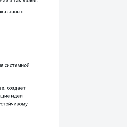
ние и так далее.
аказанных
ия системной
е, создает
бщие идеи
 устойчивому