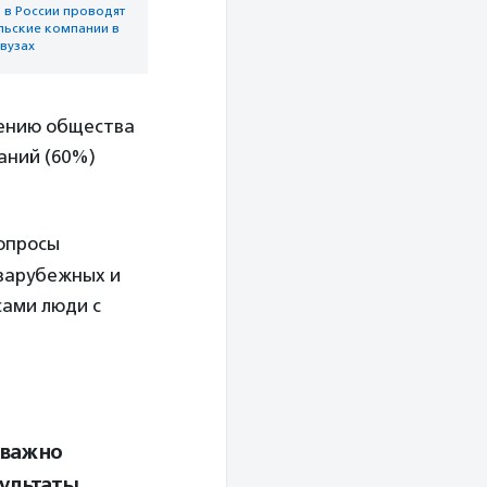
 в России проводят
льские компании в
вузах
шению общества
аний (60%)
 опросы
 зарубежных и
сами люди с
 важно
зультаты