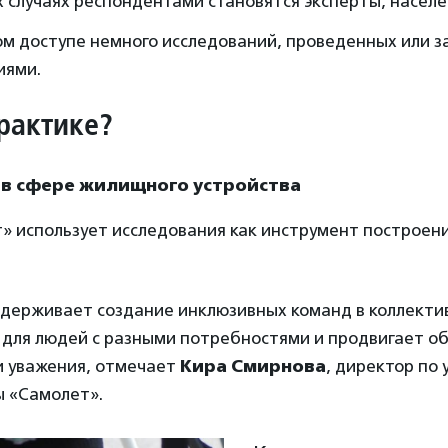
 случаях респондентами становятся эксперты, населе
ом доступе немного исследований, проведенных или з
иями.
практике?
 в сфере жилищного устройства
» использует исследования как инструмент построен
держивает создание инклюзивных команд в коллектив
 для людей с разными потребностями и продвигает о
и уважения, отмечает
Кира Смирнова
, директор по
ы «Самолет».