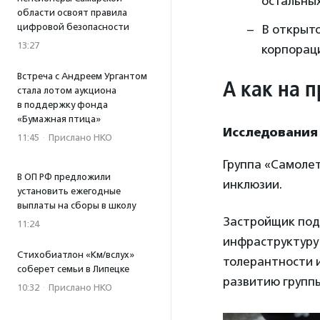
остальных
области освоят правила
цифровой безопасности
В открыт
13:27
корпорац
Встреча с Андреем Ургантом
А как на 
стала лотом аукциона
в поддержку фонда
«Бумажная птица»
Исследования
11:45
·
Прислано НКО
Группа «Самолет
В ОП РФ предложили
инклюзии.
установить ежегодные
выплаты на сборы в школу
Застройщик под
11:24
инфраструктуру
Стихобиатлон «Км/вслух»
толерантности 
соберет семьи в Липецке
развитию групп
10:32
·
Прислано НКО