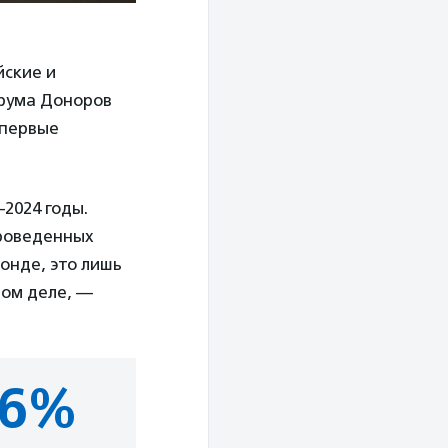
йские и
рума Доноров
 первые
2024 годы.
проведенных
онде, это лишь
мом деле, —
6%