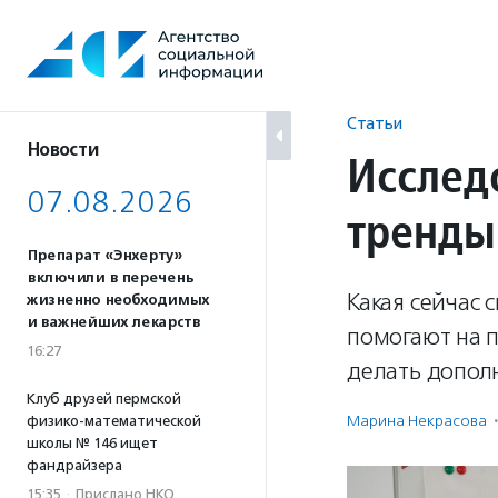
Перейти
к
содержанию
Статьи
Новости
Исслед
07.08.2026
тренды
Препарат «Энхерту»
включили в перечень
Какая сейчас 
жизненно необходимых
и важнейших лекарств
помогают на 
16:27
делать допол
Клуб друзей пермской
Марина Некрасова
·
физико-математической
школы № 146 ищет
фандрайзера
15:35
·
Прислано НКО