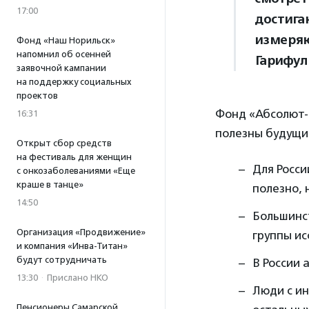
17:00
достига
измеряю
Фонд «Наш Норильск»
напомнил об осенней
Гарифул
заявочной кампании
на поддержку социальных
проектов
Фонд «Абсолют-
16:31
полезны будущи
Открыт сбор средств
на фестиваль для женщин
Для Росси
с онкозаболеваниями «Еще
краше в танце»
полезно, 
14:50
Большинс
Организация «Продвижение»
группы ис
и компания «Инва-Титан»
будут сотрудничать
В России 
13:30
·
Прислано НКО
Люди с ин
Пенсионеры Самарской