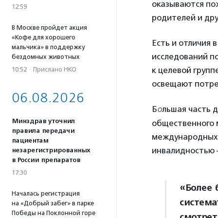
оказываются по
12:59
родителей и дру
В Москве пройдет акция
«Кофе для хорошего
Есть и отличия в
мальчика» в поддержку
исследований п
бездомных животных
к целевой груп
10:52
·
Прислано НКО
освещают потре
06.08.2026
Б
о
льшая часть 
Минздрав уточнил
общественного м
правила передачи
международных 
пациентам
инвалидностью 
незарегистрированных
в России препаратов
17:30
«Более 
Началась регистрация
система
на «Добрый забег» в парке
Победы на Поклонной горе
смотрет