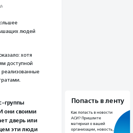
sh
о
льшее
лышащих людей
оказало: хотя
ям доступной
е реализованные
тратами.
Попасть в ленту
с-группы
И они своими
Как попасть в новости
АСИ? Пришлите
ает дверь или
материал о вашей
ущем эти люди
организации, новость,