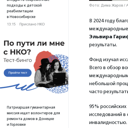
подходы к детской
Фото: Дима Жаров / 
реабилитации
в Новосибирске
В 2024 году бла
13:15
·
Прислано НКО
международные 
Эльвира Гари
результаты.
Фонд изучал исс
Всего в обзор в
международными
небольшой проце
часто результат
95% российских
Патриаршая гуманитарная
миссия ищет волонтеров для
исследований в
ремонта домов в Донецке
инвалидностью.
и Горловке