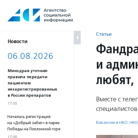
Перейти
к
содержанию
Статьи
Новости
Фандра
06.08.2026
и адми
Минздрав уточнил
любят,
правила передачи
пациентам
незарегистрированных
в России препаратов
Вместе с теле
17:30
специалистов
Началась регистрация
Вакансии в НКО
,
НКО
на «Добрый забег» в парке
Победы на Поклонной горе
17:00