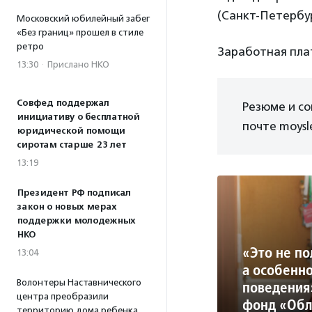
(Санкт-Петербу
Московский юбилейный забег
«Без границ» прошел в стиле
ретро
Заработная пла
13:30
·
Прислано НКО
Совфед поддержал
Резюме и с
инициативу о бесплатной
почте moysl
юридической помощи
сиротам старше 23 лет
13:19
Президент РФ подписал
закон о новых мерах
поддержки молодежных
НКО
«Это не по
13:04
а особенно
Волонтеры Наставнического
поведения
центра преобразили
фонд «Обл
территорию дома ребенка