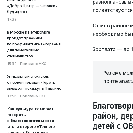
разноплановыми
«Добро.Центр — человеку
приветствуются
будущего»
17:39
Офис в районе м
В Москве и Петербурге
необходимо быть 
пройдут тренинги
по профилактике выгорания
Зарплата — до 1
для помогающих
специалистов
15:32
·
Прислано НКО
Резюме мож
Уникальный спектакль
почте anasta
о первой помощи «Гореть
звездой» покажут в Пушкино
13:58
·
Прислано НКО
Благотвор
Как культура помогает
район, де
говорить
о благотворительности:
детей с О
итоги второго «Теплого
вечера с Кольским»