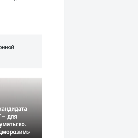
онной
кандидата
”– для
уматься».
едморозим»