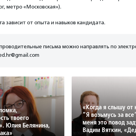
рг, метро «Московская»).
та зависит от опыта и навыков кандидата.
опроводительные письма можно направлять по электр
ed.hr@gmail.com
«Когда я слышу от 
ломка,
”Я возьмусь за все
сть твоего
меня это повод зад
». Юлия Белянина,
Вадим Вяткин, «Д
ака»