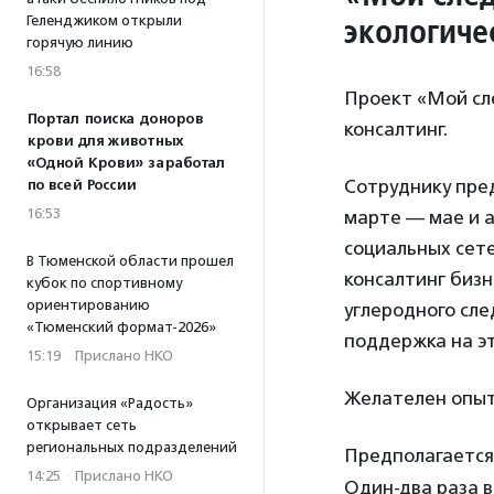
экологиче
Геленджиком открыли
горячую линию
16:58
Проект «Мой сле
Портал поиска доноров
консалтинг.
крови для животных
«Одной Крови» заработал
Сотруднику пред
по всей России
16:53
марте — мае и а
социальных сете
В Тюменской области прошел
консалтинг бизн
кубок по спортивному
ориентированию
углеродного сле
«Тюменский формат-2026»
поддержка на эт
15:19
·
Прислано НКО
Желателен опыт 
Организация «Радость»
открывает сеть
региональных подразделений
Предполагается
14:25
·
Прислано НКО
Один-два раза в