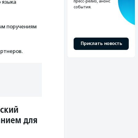
пресс-релиз, анонс
 языка
события.
ным поручениям
Прислать новость
артнеров.
нский
анием для