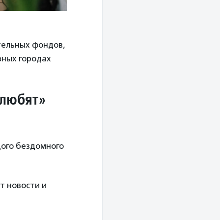
тельных фондов,
зных городах
 любят»
дого бездомного
т новости и