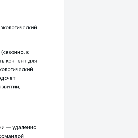
 экологический
(сезонно, в
ть контент для
кологический
одсчет
азвитии,
ни — удаленно.
 командой