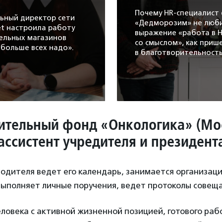
Почему HR-специалист
льный директор сети
«Дедморозим» не люб
et настроила работу
выражение «работа в 
ельных магазинов
со смыслом», как приш
«больше всех надо».
в благотворительность
случае отказывает ка
на собеседовании.
ительный фонд «Онкологика» (Мо
ассистент учредителя и президент
дителя ведет его календарь, занимается организаци
выполняет личные поручения, ведет протоколы совещ
ловека с активной жизненной позицией, готового раб