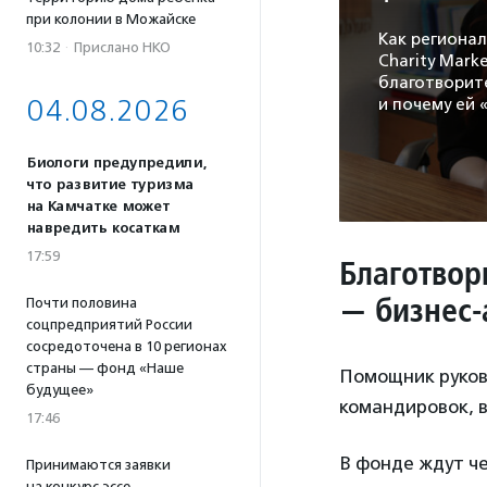
при колонии в Можайске
Как региона
10:32
·
Прислано НКО
Charity Mark
благотворит
04.08.2026
и почему ей 
Биологи предупредили,
что развитие туризма
на Камчатке может
навредить косаткам
17:59
Благотвор
—
бизнес-
Почти половина
соцпредприятий России
сосредоточена в 10 регионах
страны — фонд «Наше
Помощник руково
будущее»
командировок, 
17:46
В фонде ждут че
Принимаются заявки
на конкурс эссе