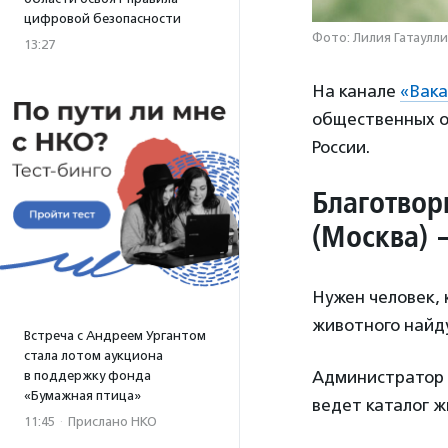
цифровой безопасности
Фото: Лилия Гатаулли
13:27
На канале
«Вака
общественных ор
России.
Благотвор
(Москва) 
Нужен человек, 
животного найду
Встреча с Андреем Ургантом
стала лотом аукциона
Администратор 
в поддержку фонда
«Бумажная птица»
ведет каталог ж
11:45
·
Прислано НКО