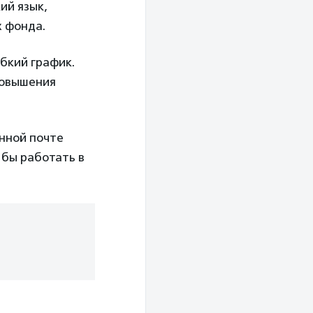
ий язык,
х фонда.
бкий график.
повышения
онной почте
 бы работать в