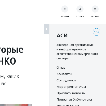
лента
поиск
меню
18+
АСИ
торые
Экспертная организация
и информационное
агентство некоммерческого
 НКО
сектора
О нас
Контакты
м, каких
Сотрудники
ас.
Мероприятия АСИ
Прислать новость
Полезная библиотека
Наши издания