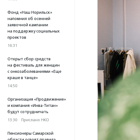
Фонд «Наш Норильск»
напомнил об осенней
заявочной кампании
на поддержку социальных
проектов
16:31
Открыт сбор средств
на фестиваль для женщин
с онкозаболеваниями «Еще
краше в танце»
14:50
Организация «Продвижение»
и компания «Инва-Титан»
будут сотрудничать
13:30
·
Прислано НКО
Пенсионеры Самарской
области освоят правила