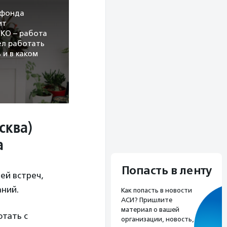
 фонда
ит
НКО – работа
ел работать
 и в каком
ндидатам
сква)
а
Попасть в ленту
ей встреч,
аний.
Как попасть в новости
АСИ? Пришлите
материал о вашей
отать с
организации, новость,