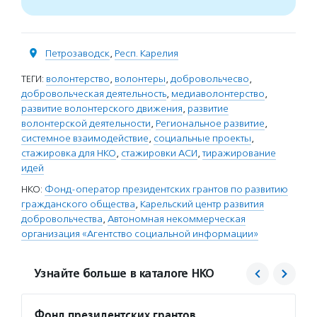
Петрозаводск
,
Респ. Карелия
ТЕГИ:
волонтерство
,
волонтеры
,
добровольчесво
,
добровольческая деятельность
,
медиаволонтерство
,
развитие волонтерского движения
,
развитие
волонтерской деятельности
,
Региональное развитие
,
системное взаимодействие
,
социальные проекты
,
стажировка для НКО
,
стажировки АСИ
,
тиражирование
идей
НКО:
Фонд-оператор президентских грантов по развитию
гражданского общества
,
Карельский центр развития
добровольчества
,
Автономная некоммерческая
организация «Агентство социальной информации»
Узнайте больше в каталоге НКО
Фонд президентских грантов
Агент