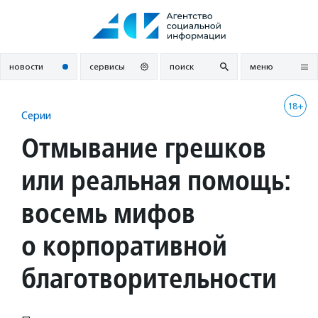
Перейти
к
содержанию
новости
сервисы
поиск
меню
18+
Серии
Отмывание грешков
или реальная помощь:
восемь мифов
о корпоративной
благотворительности