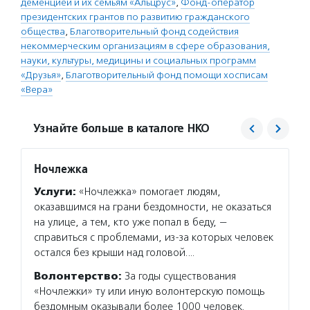
деменцией и их семьям «Альцрус»
,
Фонд-оператор
президентских грантов по развитию гражданского
общества
,
Благотворительный фонд содействия
некоммерческим организациям в сфере образования,
науки, культуры, медицины и социальных программ
«Друзья»
,
Благотворительный фонд помощи хосписам
«Вера»
Узнайте больше в каталоге НКО
Ночлежка
Альцр
Услуги:
«Ночлежка» помогает людям,
Услуг
оказавшимся на грани бездомности, не оказаться
за люд
на улице, а тем, кто уже попал в беду, —
родств
справиться с проблемами, из-за которых человек
поддер
остался без крыши над головой.…
распро
Волонтерство:
За годы существования
Волон
«Ночлежки» ту или иную волонтерскую помощь
каждый
бездомным оказывали более 1000 человек.
в разв