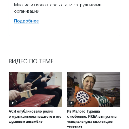
Многие из волонтеров стали сотрудниками
качест
организации.
информ
он при
Подробнее
Подро
ВИДЕО ПО ТЕМЕ
АСИ опубликовало ролик
Из Малого Турыша
о музыкальном педагоге и его
с любовью: ИКЕА выпустила
шумовом ансамбле
«социальную» коллекцию
текстиля