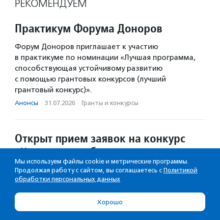
РЕКОМЕНДУЕМ
Практикум Форума Доноров
Форум Доноров приглашает к участию
в практикуме по номинации «Лучшая программа,
способствующая устойчивому развитию
с помощью грантовых конкурсов (лучший
грантовый конкурс)».
Анонсы
·
31.07.2026
·
Гранты и конкурсы
Открыт прием заявок на конкурс
«Чемпионы добрых дел»
Мы используем файлы cookie и метрические программы.
Принять участие в конкурсе могут коммерческие
Продолжая работу с сайтом, вы соглашаетесь с
Политикой
обработки персональных данных
организации, работающие на территории РФ.
Новости
·
28.07.2026
·
Гранты и конкурсы
Хорошо