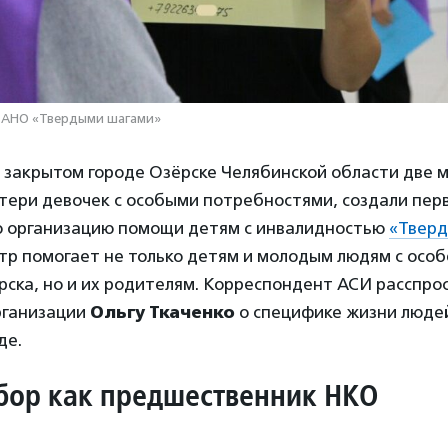
 АНО «Твердыми шагами»
в закрытом городе Озёрске Челябинской области две 
тери девочек с особыми потребностями, создали пер
 организацию помощи детям с инвалидностью
«Тверд
нтр помогает не только детям и молодым людям с осо
рска, но и их родителям. Корреспондент АСИ расспро
рганизации
Ольгу Ткаченко
о специфике жизни люде
де.
бор как предшественник НКО