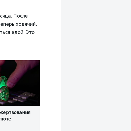
есяца. После
теперь ходячий,
ться едой. Это
ожертвования
алюте