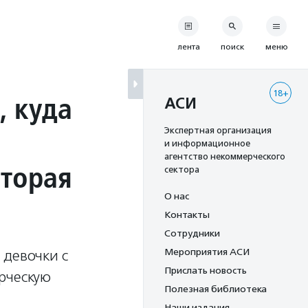
лента
поиск
меню
18+
, куда
АСИ
Экспертная организация
и информационное
агентство некоммерческого
оторая
сектора
О нас
Контакты
Сотрудники
Мероприятия АСИ
 девочки с
Прислать новость
рческую
Полезная библиотека
Наши издания