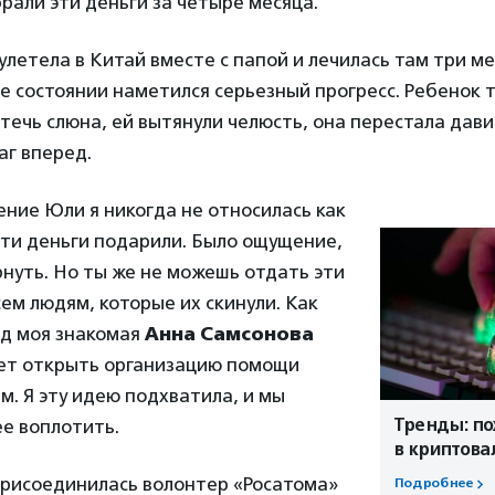
рали эти деньги за четыре месяца.
 улетела в Китай вместе с папой и лечилась там три м
е состоянии наметился серьезный прогресс. Ребенок 
 течь слюна, ей вытянули челюсть, она перестала дави
аг вперед.
чение Юли я никогда не относилась как
 эти деньги подарили. Было ощущение,
рнуть. Но ты же не можешь отдать эти
сем людям, которые их скинули. Как
од моя знакомая
Анна Самсонова
чет открыть организацию помощи
. Я эту идею подхватила, и мы
Тренды: п
е воплотить.
в криптов
присоединилась волонтер «Росатома»
Подробнее