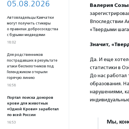
05.08.2026
Валерия Созы
зарегистрирова
Автовладельцы Камчатки
Впоследствии А
могут получить стикеры
«Твердыми шага
о правилах добрососедства
с бурыми медведями
18:02
Значит, «Твер
Для родственников
Да. И еще хоте
пострадавших в результате
атаки беспилотников под
статистики в Оз
Геленджиком открыли
До нас работал 
горячую линию
образования. На
16:58
нарушениями, ка
Портал поиска доноров
индивидуальные 
крови для животных
«Одной Крови» заработал
по всей России
Мы, кон
16:53