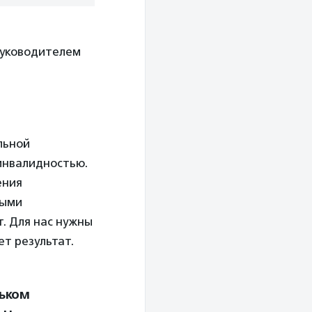
 руководителем
льной
 инвалидностью.
ения
ными
т. Для нас нужны
ет результат.
ньком