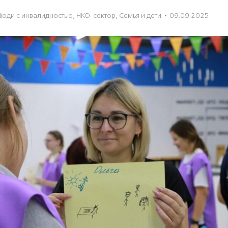
Люди с инвалидностью
,
НКО-сектор
,
Семья и дети
·
09.09.2025