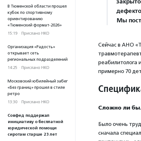
закрыто
В Тюменской области прошел
дефекто
кубок по спортивному
ориентированию
Мы пост
«Тюменский формат-2026»
15:19
·
Прислано НКО
Сейчас в АНО «
Организация «Радость»
травмотерапевт 
открывает сеть
региональных подразделений
реабилитолога и
14:25
·
Прислано НКО
примерно 70 дет
Московский юбилейный забег
Специфика
«Без границ» прошел в стиле
ретро
13:30
·
Прислано НКО
Сложно ли бы
Совфед поддержал
инициативу о бесплатной
Было очень труд
юридической помощи
сначала специал
сиротам старше 23 лет