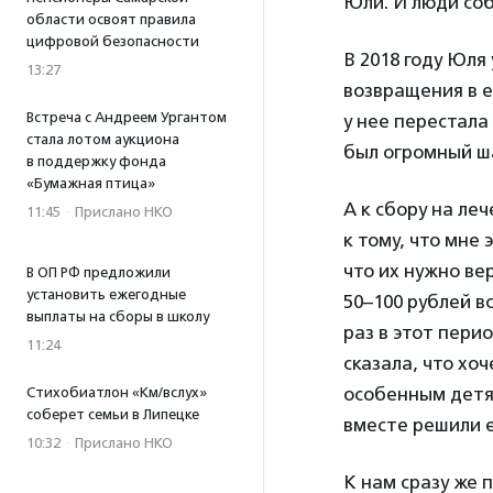
Юли. И люди соб
области освоят правила
цифровой безопасности
В 2018 году Юля
13:27
возвращения в е
Встреча с Андреем Ургантом
у нее перестала
стала лотом аукциона
был огромный ш
в поддержку фонда
«Бумажная птица»
А к сбору на ле
11:45
·
Прислано НКО
к тому, что мне
что их нужно ве
В ОП РФ предложили
установить ежегодные
50–100 рублей в
выплаты на сборы в школу
раз в этот пери
11:24
сказала, что хо
особенным детям
Стихобиатлон «Км/вслух»
соберет семьи в Липецке
вместе решили е
10:32
·
Прислано НКО
К нам сразу же 