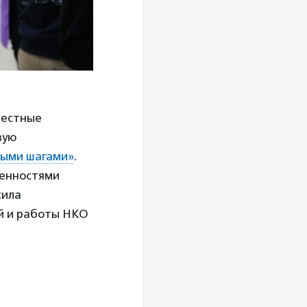
местные
вую
ыми шагами»
.
бенностями
сила
й и работы НКО