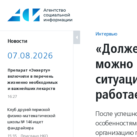
Перейти
к
содержанию
Интервью
Новости
«Долже
07.08.2026
можно 
Препарат «Энхерту»
ситуац
включили в перечень
жизненно необходимых
работа
и важнейших лекарств
16:27
Клуб друзей пермской
После успешн
физико-математической
особенностям
школы № 146 ищет
фандрайзера
организацию 
15:35
·
Прислано НКО