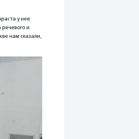
зраста у нее
 речевого и
кве нам сказали,