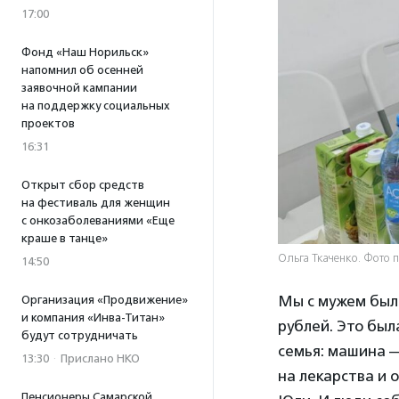
17:00
Фонд «Наш Норильск»
напомнил об осенней
заявочной кампании
на поддержку социальных
проектов
16:31
Открыт сбор средств
на фестиваль для женщин
с онкозаболеваниями «Еще
краше в танце»
Ольга Ткаченко. Фото
14:50
Мы с мужем были
Организация «Продвижение»
и компания «Инва-Титан»
рублей. Это был
будут сотрудничать
семья: машина —
13:30
·
Прислано НКО
на лекарства и 
Пенсионеры Самарской