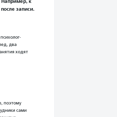
 Например, к
после записи.
психолог-
пед, два
занятия ходят
р, поэтому
рудники сами