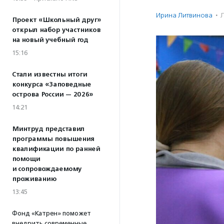
Ирина Литвинова
·
Проект «Школьный друг»
открыл набор участников
на новый учебный год
15:16
Стали известны итоги
конкурса «Заповедные
острова России — 2026»
14:21
Минтруд представил
программы повышения
квалификации по ранней
помощи
и сопровождаемому
проживанию
13:45
Фонд «Катрен» поможет
внедрить современные