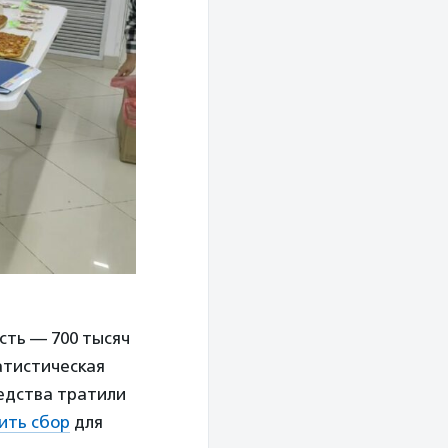
сть — 700 тысяч
атистическая
редства тратили
ить сбор
для