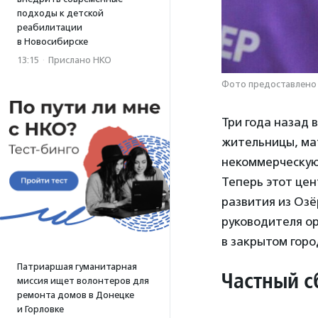
подходы к детской
реабилитации
в Новосибирске
13:15
·
Прислано НКО
Фото предоставлено
Три года назад 
жительницы, ма
некоммерческую
Теперь этот це
развития из Озё
руководителя о
в закрытом горо
Патриаршая гуманитарная
Частный с
миссия ищет волонтеров для
ремонта домов в Донецке
и Горловке