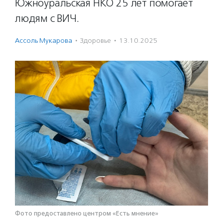
Южноуральская НКО 25 лет помогает
людям с ВИЧ.
Ассоль Мукарова
·
Здоровье
·
13.10.2025
Фото предоставлено центром «Есть мнение»