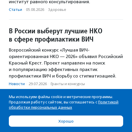
институт равного консультирования.
Статьи
·
05.08.2026
·
Здоровье
В России выберут лучшие НКО
в сфере профилактики ВИЧ
Всероссийский конкурс «Лучшая ВИЧ-
ориентированная НКО — 2026» объявил Российский
Красный Крест. Проект направлен на поиск
и популяризацию эффективных практик
профилактики ВИЧ и борьбу со стигматизацией.
Новости
·
29.07.2026
·
Гранты и конкурсы
Мы используем файлы cookie и метрические программы.
Продолжая работу с сайтом, вы соглашаетесь с
Политикой
В Тюмени прошел уличный мастер-
обработки персональных данных
класс для пожилых людей
Хорошо
В середине лета тюменский центр «Забота» начал
реализацию социального проекта «Игры памяти».