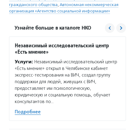
гражданского общества
,
Автономная некоммерческая
организация «Агентство социальной информации»
Узнайте больше в каталоге НКО
Независимый исследовательский центр
Фонд 
«Есть мнение»
Услуг
Услуги:
Независимый исследовательский центр
гранто
«Есть мнение» открыл в Челябинске кабинет
(в цел
экспресс-тестирования на ВИЧ, создал группу
на ока
поддержки для людей, живущих с ВИЧ,
потенц
предоставляет им психологическую,
по соц
юридическую и социальную помощь, обучает
Подро
консультантов по…
Подробнее