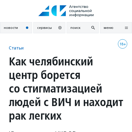
Перейти
к
содержанию
новости
сервисы
поиск
меню
18+
Статьи
Как челябинский
центр борется
со стигматизацией
людей с ВИЧ и находит
рак легких