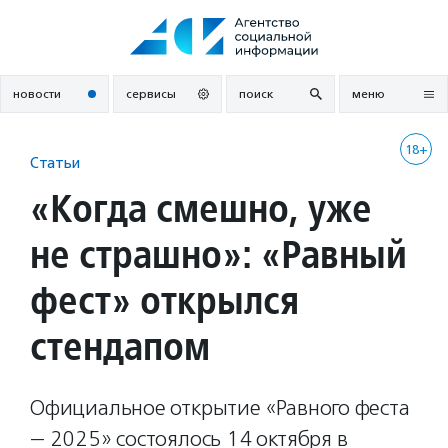
Перейти
к
содержанию
новости
сервисы
поиск
меню
18+
Статьи
«Когда смешно, уже
не страшно»: «Равный
фест» открылся
стендапом
Официальное открытие «Равного феста
— 2025» состоялось 14 октября в