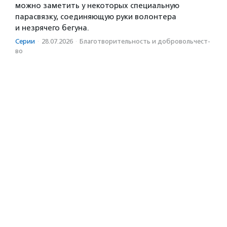
можно заметить у некоторых специальную
парасвязку, соединяющую руки волонтера
и незрячего бегуна.
Серии
·
28.07.2026
·
Благотвори­тель­ность и доброволь­чест­
во