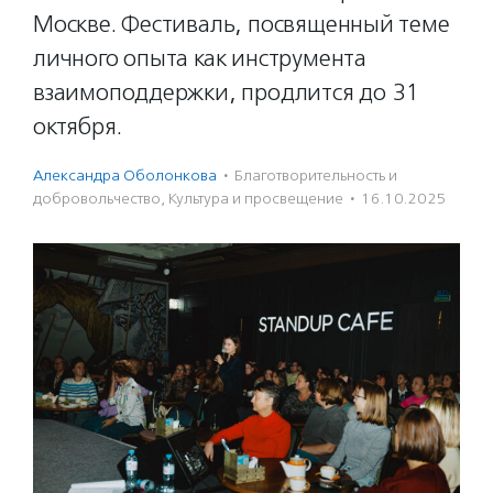
Москве. Фестиваль, посвященный теме
личного опыта как инструмента
взаимоподдержки, продлится до 31
октября.
Александра Оболонкова
·
Благотвори­тель­ность и
доброволь­чест­во
,
Культура и просвещение
·
16.10.2025