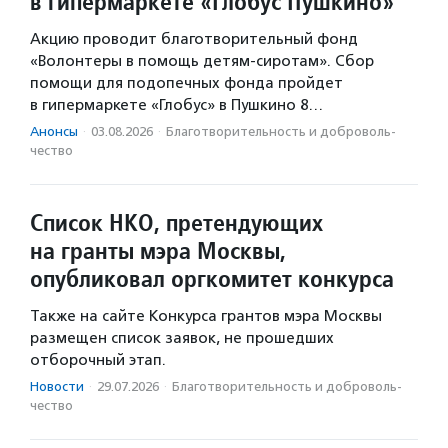
в гипермаркете «Глобус Пушкино»
Акцию проводит благотворительный фонд
«Волонтеры в помощь детям-сиротам». Сбор
помощи для подопечных фонда пройдет
в гипермаркете «Глобус» в Пушкино 8…
Анонсы
·
03.08.2026
·
Благотвори­тель­ность и доброволь­
чест­во
Список НКО, претендующих
на гранты мэра Москвы,
опубликовал оргкомитет конкурса
Также на сайте Конкурса грантов мэра Москвы
размещен список заявок, не прошедших
отборочный этап.
Новости
·
29.07.2026
·
Благотвори­тель­ность и доброволь­
чест­во