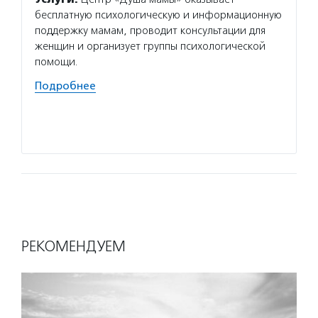
бесплатную психологическую и информационную
с онко
поддержку мамам, проводит консультации для
помощь
женщин и организует группы психологической
прошед
помощи.
мораль
практи
Подробнее
консул
Подро
РЕКОМЕНДУЕМ