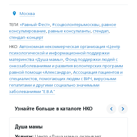
Москва
ТЕГИ:
«Равный Фест»
,
#соцволонтерымосквы
,
равное
консультирование
,
равные консультанты
,
стендап
,
стендап-концерт
НКО:
Автономная некоммерческая организация «Центр
психологической и информационной поддержки
материнства «Душа мамы»
,
Фонд поддержки людей с
онкозаболеваниями и развития волонтерских программ
равной помощи «Александра»
,
Ассоциация пациентов и
специалистов, помогающих людям с ВИЧ, вирусными
гепатитами и другими социально значимыми
заболеваниями "Е.В.А."
Узнайте больше в каталоге НКО
Душа мамы
Алекс
Услуги:
Центр «Душа мамы» оказывает
Услуг