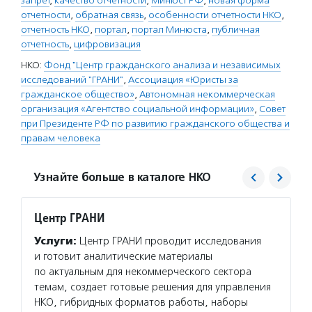
запрет
,
качество отчетности
,
Минюст РФ
,
новая форма
отчетности
,
обратная связь
,
особенности отчетности НКО
,
отчетность НКО
,
портал
,
портал Минюста
,
публичная
отчетность
,
цифровизация
НКО:
Фонд "Центр гражданского анализа и независимых
исследований "ГРАНИ"
,
Ассоциация «Юристы за
гражданское общество»
,
Автономная некоммерческая
организация «Агентство социальной информации»
,
Совет
при Президенте РФ по развитию гражданского общества и
правам человека
Узнайте больше в каталоге НКО
Центр ГРАНИ
Юрист
Услуги:
Центр ГРАНИ проводит исследования
Услуг
и готовит аналитические материалы
общест
по актуальным для некоммерческого сектора
для НК
темам, создает готовые решения для управления
создан
НКО, гибридных форматов работы, наборы
и ликв