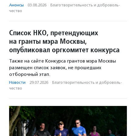
Анонсы
·
03.08.2026
·
Благотвори­тель­ность и доброволь­
чест­во
Список НКО, претендующих
на гранты мэра Москвы,
опубликовал оргкомитет конкурса
Также на сайте Конкурса грантов мэра Москвы
размещен список заявок, не прошедших
отборочный этап.
Новости
·
29.07.2026
·
Благотвори­тель­ность и доброволь­
чест­во