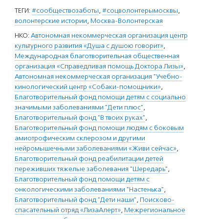
ТЕГИ:
#сообществозаботы
,
#соцволонтерымосквы
,
волонтерские истории
,
Москва-Волонтерская
НКО:
Автономная некоммерческая организация центр
культурного развития «Душа с душою говорит»
,
Международная благотворительная общественная
организация «Справедливая помощь Доктора Лизы»
,
Автономная некоммерческая организация "Учебно-
кинологический центр «Собаки-помощники»
,
Благотворительный фонд помощи детям с социально
значимыми заболеваниями "Дети плюс"
,
Благотворительный фонд "В твоих руках"
,
Благотворительный фонд помощи людям с боковым
амиотрофическим склерозом и другими
нейромышечными заболеваниями «Живи сейчас»
,
Благотворительный фонд реабилитации детей
переживших тяжелые заболевания "Шередарь"
,
Благотворительный фонд помощи детям с
онкологическими заболеваниями "Настенька"
,
Благотворительный фонд "Дети наши"
,
Поисково-
спасательный отряд «ЛизаАлерт»
,
Межрегиональное