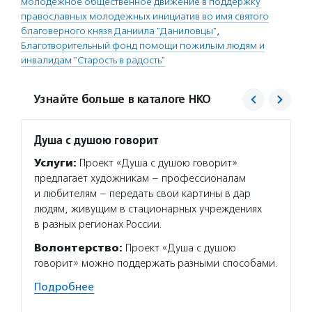
молодежное общественное движение в поддержку
православных молодежных инициатив во имя святого
благоверного князя Даниила "Даниловцы"
,
Благотворительный фонд помощи пожилым людям и
инвалидам "Старость в радость"
Узнайте больше в каталоге НКО
Душа с душою говорит
Справ
Услуги:
Проект «Душа с душою говорит»
Услуг
предлагает художникам – профессионалам
помога
и любителям – передать свои картины в дар
одинок
людям, живущим в стационарных учреждениях
лишили
в разных регионах России.
осущес
оказыв
Волонтерство:
Проект «Душа с душою
от вое
говорит» можно поддержать разными способами.
Волон
Подробнее
в наши
полезн