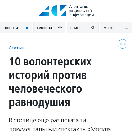
Перейти
к
содержанию
новости
сервисы
поиск
меню
18+
Статьи
10 волонтерских
историй против
человеческого
равнодушия
В столице еще раз показали
документальный спектакль «Москва-