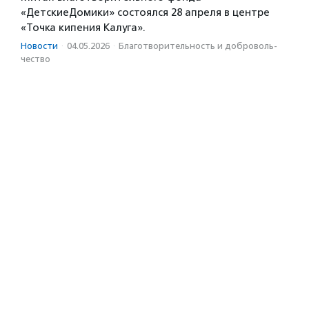
«ДетскиеДомики» состоялся 28 апреля в центре
«Точка кипения Калуга».
Новости
·
04.05.2026
·
Благотвори­тель­ность и доброволь­
чест­во