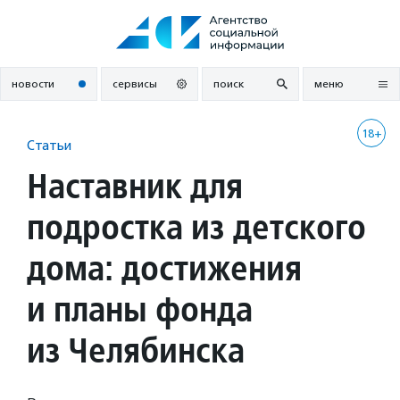
Перейти
к
содержанию
новости
сервисы
поиск
меню
18+
Статьи
Наставник для
подростка из детского
дома: достижения
и планы фонда
из Челябинска