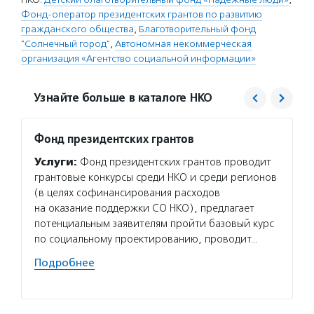
Фонд-оператор президентских грантов по развитию
гражданского общества
,
Благотворительный фонд
"Солнечный город"
,
Автономная некоммерческая
организация «Агентство социальной информации»
Узнайте больше в каталоге НКО
Фонд президентских грантов
Солне
Услуги:
Фонд президентских грантов проводит
Услуг
грантовые конкурсы среди НКО и среди регионов
город»
(в целях софинансирования расходов
поддер
на оказание поддержки СО НКО), предлагает
оказав
потенциальным заявителям пройти базовый курс
обучае
по социальному проектированию, проводит…
базовы
неблаг
Подробнее
Подро