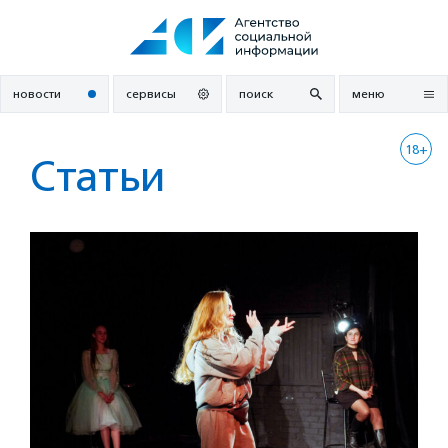
Перейти
к
содержанию
новости
сервисы
поиск
меню
18+
Статьи