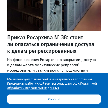
Приказ Росархива № 38: стоит
ли опасаться ограничения доступа
к делам репрессированных
На фоне решения Росархива о закрытии доступа
к делам жертв политических репрессий
исследователи сталкиваются с трудностями
в работе.
Мы используем файлы cookie и метрические программы.
Культура и просвещение
·
14.10.2025
Продолжая работу с сайтом, вы соглашаетесь с
Политикой
обработки персональных данных
Хорошо