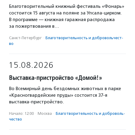
Благотворительный книжный фестиваль «Фонарь»
состоится 15 августа на поляне за Упсала-цирком.
В программе — книжная гаражная распродажа
за пожертвования в…
Санкт-Петербург
·
Благотвори­тель­ность и доброволь­чест­
во
15.08.2026
Выставка-пристройство «Домой!»
Во Всемирный день бездомных животных в парке
«Красногвардейские пруды» состоится 37-я
выставка-пристройство.
Начало: 12:00
·
Москва
·
Благотвори­тель­ность и доброволь­
чест­во