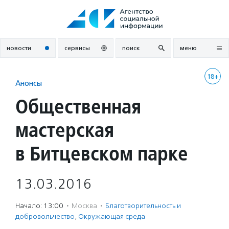
Перейти
к
содержанию
новости
сервисы
поиск
меню
18+
Анонсы
Общественная
мастерская
в Битцевском парке
13.03.2016
Начало: 13:00
·
Москва
·
Благотвори­тель­ность и
доброволь­чест­во
,
Окружающая среда