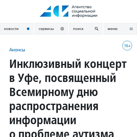
Перейти
к
содержанию
новости
сервисы
поиск
меню
18+
Анонсы
Инклюзивный концерт
в Уфе, посвященный
Всемирному дню
распространения
информации
о проблеме аутизма