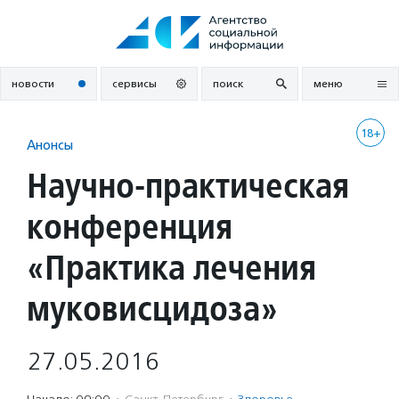
Перейти
к
содержанию
новости
сервисы
поиск
меню
18+
Анонсы
Научно-практическая
конференция
«Практика лечения
муковисцидоза»
27.05.2016