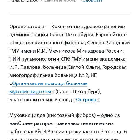
Начало: 09:00
·
Санкт-Петербург
·
Здоровье
Организаторы — Комитет по здравоохранению
администрации Санкт-Петербурга, Европейское
общество кистозного фиброза, Северо-Западный
ГМУ имени И.И. Мечникова Минздрава России,
НИИ пульмонологии СПб ГМУ имени академика
И.П. Павлова, больница Святой Ольги, Городская
многопрофильная больница № 2, НП
«
Организация помощи больным
муковисцидозом
» (Санкт-Петербург),
Благотворительный фонд «
Острова
».
Муковисцидоз (кистозный фиброз) – одно из
наиболее распространенных генетических
заболеваний. В России проживает от 3 тыс. до 6
тыс. пациентов с муковисцидозом, в каждом