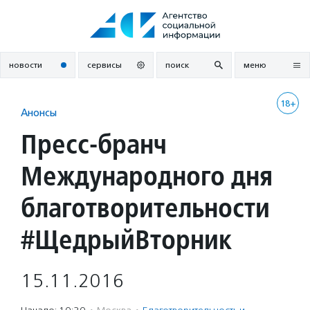
Перейти
к
содержанию
новости
сервисы
поиск
меню
18+
Анонсы
Пресс-бранч
Международного дня
благотворительности
#ЩедрыйВторник
15.11.2016