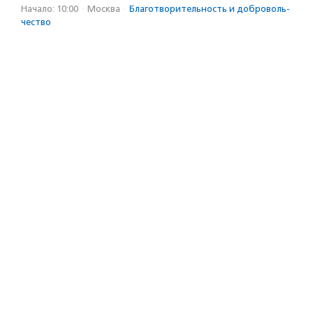
Начало: 10:00
·
Москва
·
Благотвори­тель­ность и доброволь­
чест­во