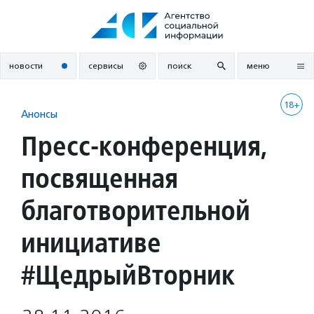
Перейти
к
содержанию
новости
сервисы
поиск
меню
18+
Анонсы
Пресс-конференция,
посвященная
благотворительной
инициативе
#ЩедрыйВторник