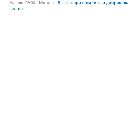
Начало: 09:00
·
Москва
·
Благотвори­тель­ность и доброволь­
чест­во