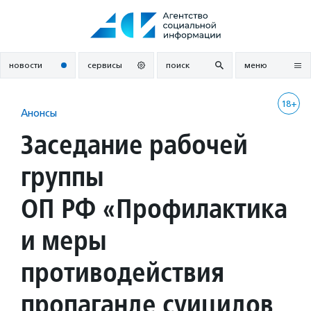
Перейти
к
содержанию
новости
сервисы
поиск
меню
18+
Анонсы
Заседание рабочей
группы
ОП РФ «Профилактика
и меры
противодействия
пропаганде суицидов