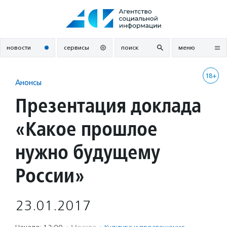
Перейти
к
содержанию
новости
сервисы
поиск
меню
18+
Анонсы
Презентация доклада
«Какое прошлое
нужно будущему
России»
23.01.2017