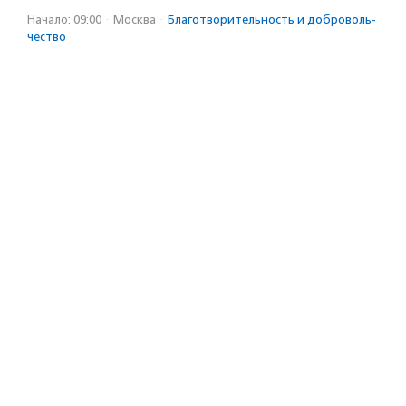
Начало: 09:00
·
Москва
·
Благотвори­тель­ность и доброволь­
чест­во