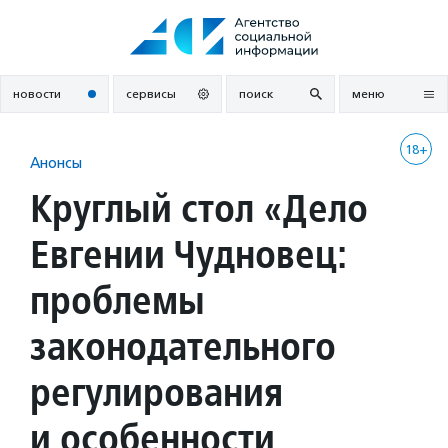
Перейти
к
содержанию
новости
сервисы
поиск
меню
18+
Анонсы
Круглый стол «Дело
Евгении Чудновец:
проблемы
законодательного
регулирования
и особенности