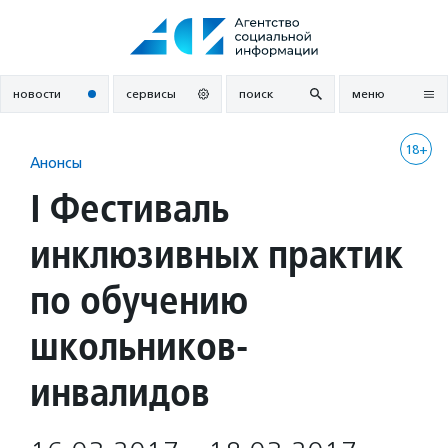
Перейти
к
содержанию
новости
сервисы
поиск
меню
18+
Анонсы
I Фестиваль
инклюзивных практик
по обучению
школьников-
инвалидов