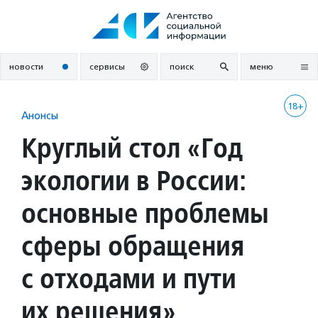
Перейти
к
содержанию
новости
сервисы
поиск
меню
18+
Анонсы
Круглый стол «Год
экологии в России:
основные проблемы
сферы обращения
с отходами и пути
их решения»