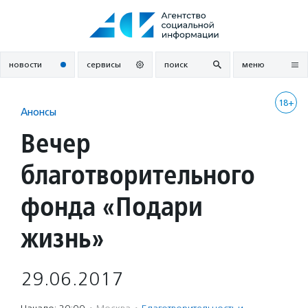
Перейти
к
содержанию
новости
сервисы
поиск
меню
18+
Анонсы
Вечер
благотворительного
фонда «Подари
жизнь»
29.06.2017