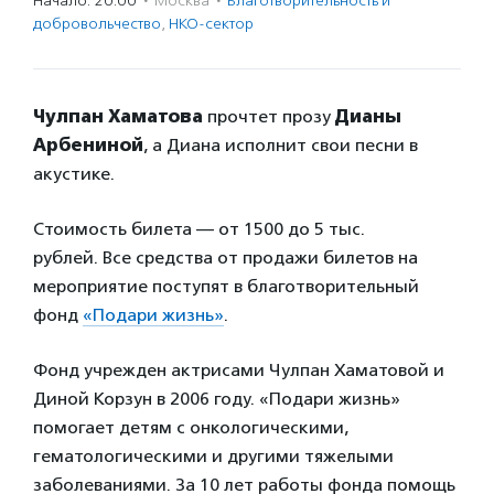
Начало: 20:00
·
Москва
·
Благотвори­тель­ность и
доброволь­чест­во
,
НКО-сектор
Чулпан Хаматова
прочтет прозу
Дианы
Арбениной
, а Диана исполнит свои песни в
акустике.
Стоимость билета — от 1500 до 5 тыс.
рублей. Все средства от продажи билетов на
мероприятие поступят в благотворительный
фонд
«Подари жизнь»
.
Фонд учрежден актрисами Чулпан Хаматовой и
Диной Корзун в 2006 году. «Подари жизнь»
помогает детям с онкологическими,
гематологическими и другими тяжелыми
заболеваниями. За 10 лет работы фонда помощь