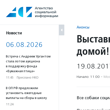
Перейти
к
содержанию
Анонсы
Новости
Выстав
06.08.2026
домой!
Встреча с Андреем Ургантом
стала лотом аукциона
19.08.201
в поддержку фонда
«Бумажная птица»
Начало: 11:00
·
Мос
11:45
·
Прислано НКО
В ОП РФ предложили
установить ежегодные
Все собаки соци
выплаты на сборы в школу
11:24