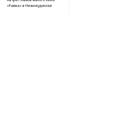
«Рамка» в Нижнеудинске
10:32
·
Прислано НКО
Все новости
Об агентстве
Об агентстве
Сотрудники
Редполитика