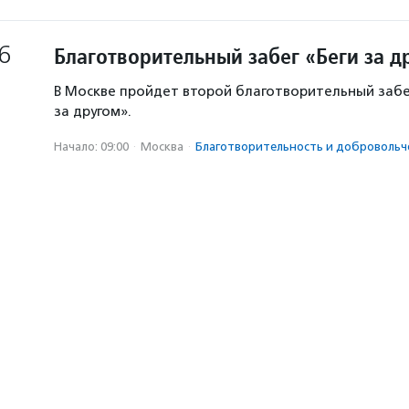
6
Благотворительный забег «Беги за д
В Москве пройдет второй благотворительный забе
за другом».
Начало: 09:00
·
Москва
·
Благотвори­тель­ность и доброволь­ч