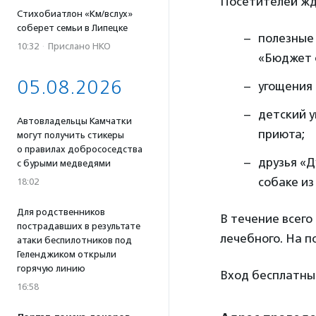
Посетителей жд
Стихобиатлон «Км/вслух»
соберет семьи в Липецке
полезные
10:32
·
Прислано НКО
«Бюджет с
05.08.2026
угощения 
детский у
Автовладельцы Камчатки
приюта;
могут получить стикеры
о правилах добрососедства
друзья «Д
с бурыми медведями
собаке из
18:02
Для родственников
В течение всего
пострадавших в результате
лечебного. На п
атаки беспилотников под
Геленджиком открыли
горячую линию
Вход бесплатны
16:58