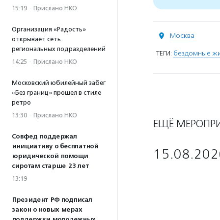
15:19
·
Прислано НКО
Организация «Радость»
Москва
открывает сеть
региональных подразделений
ТЕГИ:
бездомные ж
14:25
·
Прислано НКО
Московский юбилейный забег
«Без границ» прошел в стиле
ретро
13:30
·
Прислано НКО
ЕЩЁ МЕРОПР
Совфед поддержал
инициативу о бесплатной
15.08.202
юридической помощи
сиротам старше 23 лет
13:19
Президент РФ подписал
закон о новых мерах
поддержки молодежных