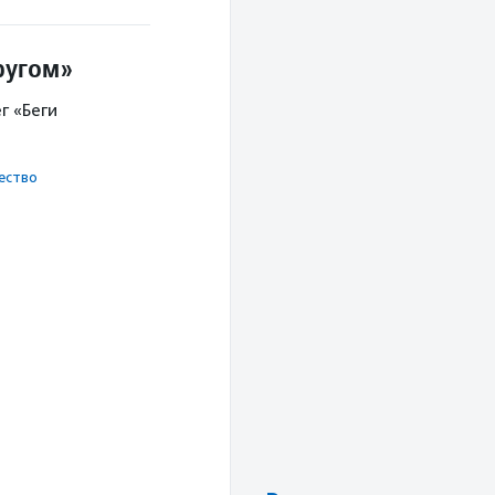
ругом»
г «Беги
ест­во