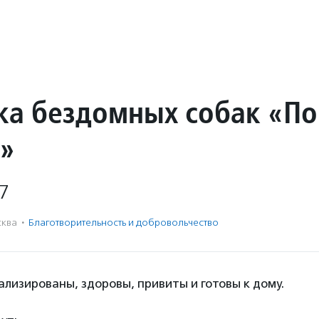
ка бездомных собак «По
»
7
ква
·
Благотвори­тель­ность и доброволь­чест­во
ализированы, здоровы, привиты и готовы к дому.