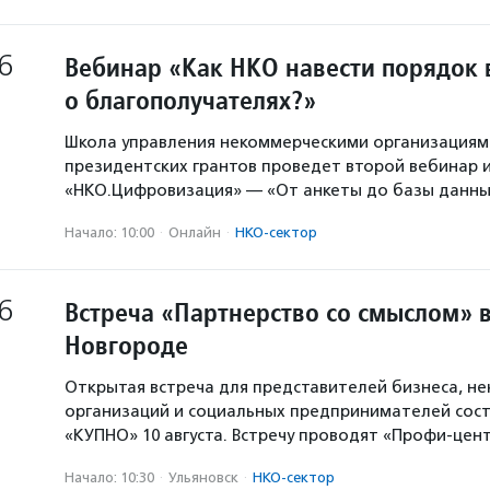
6
Вебинар «Как НКО навести порядок 
о благополучателях?»
Школа управления некоммерческими организация
президентских грантов проведет второй вебинар и
«НКО.Цифровизация» — «От анкеты до базы данны
Начало: 10:00
·
Онлайн
·
НКО-сектор
6
Встреча «Партнерство со смыслом» 
Новгороде
Открытая встреча для представителей бизнеса, н
организаций и социальных предпринимателей сост
«КУПНО» 10 августа. Встречу проводят «Профи-цен
Начало: 10:30
·
Ульяновск
·
НКО-сектор