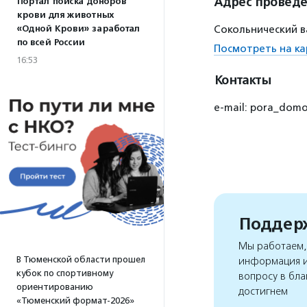
Адрес провед
Портал поиска доноров
крови для животных
«Одной Крови» заработал
Сокольнический ва
по всей России
Посмотреть на ка
16:53
Контакты
e-mail: pora_domo
Поддерж
Мы работаем, 
В Тюменской области прошел
информация и
кубок по спортивному
вопросу в бла
ориентированию
достигнем
«Тюменский формат-2026»