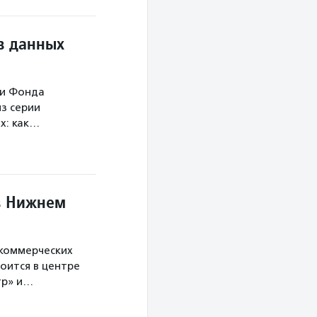
в данных
ми Фонда
з серии
х: как…
в Нижнем
екоммерческих
оится в центре
тр» и…