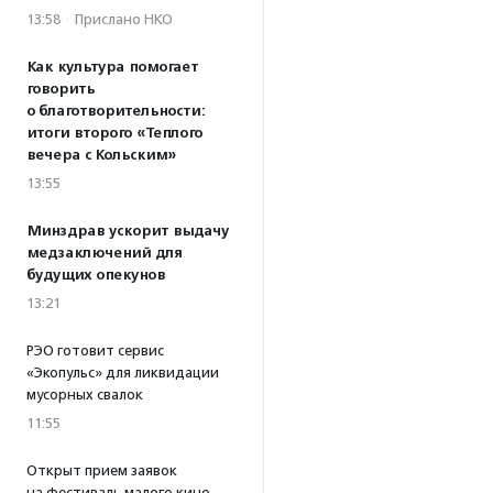
13:58
·
Прислано НКО
Как культура помогает
говорить
о благотворительности:
итоги второго «Теплого
вечера с Кольским»
13:55
Минздрав ускорит выдачу
медзаключений для
будущих опекунов
13:21
РЭО готовит сервис
«Экопульс» для ликвидации
мусорных свалок
11:55
Открыт прием заявок
на фестиваль малого кино