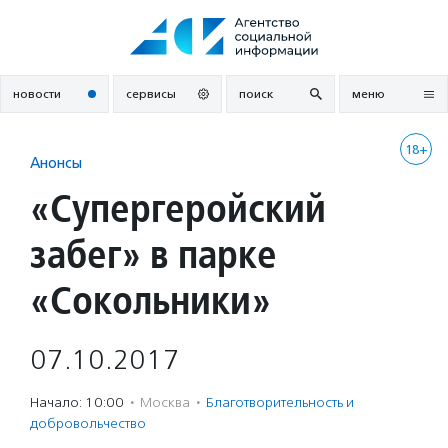
Перейти
к
содержанию
новости
сервисы
поиск
меню
18+
Анонсы
«Супергеройский
забег» в парке
«Сокольники»
07.10.2017
Начало: 10:00
·
Москва
·
Благотвори­тель­ность и
доброволь­чест­во