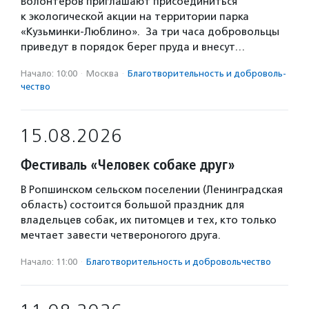
Волонтеров приглашают присоединиться
к экологической акции на территории парка
«Кузьминки-Люблино». За три часа добровольцы
приведут в порядок берег пруда и внесут…
Начало: 10:00
·
Москва
·
Благотвори­тель­ность и доброволь­
чест­во
15.08.2026
Фестиваль «Человек собаке друг»
В Ропшинском сельском поселении (Ленинградская
область) состоится большой праздник для
владельцев собак, их питомцев и тех, кто только
мечтает завести четвероногого друга.
Начало: 11:00
·
Благотвори­тель­ность и доброволь­чест­во