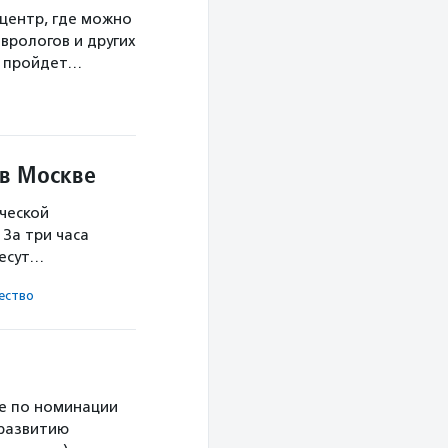
центр, где можно
врологов и других
а пройдет…
 в Москве
ческой
За три часа
несут…
ест­во
е по номинации
 развитию