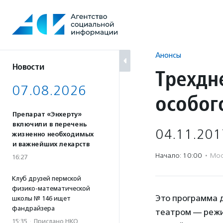
Перейти
к
содержанию
Анонсы
Новости
Трехдн
07.08.2026
особог
Препарат «Энхерту»
включили в перечень
04.11.201
жизненно необходимых
и важнейших лекарств
Начало: 10:00
·
Мос
16:27
Клуб друзей пермской
физико-математической
Это программа 
школы № 146 ищет
фандрайзера
театром — режис
15:35
·
Прислано НКО