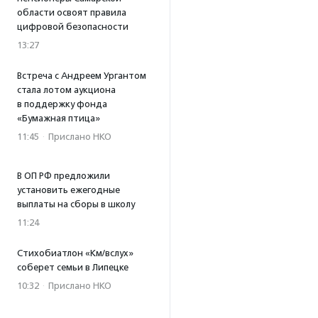
области освоят правила
цифровой безопасности
13:27
Встреча с Андреем Ургантом
стала лотом аукциона
в поддержку фонда
«Бумажная птица»
11:45
·
Прислано НКО
В ОП РФ предложили
установить ежегодные
выплаты на сборы в школу
11:24
Стихобиатлон «Км/вслух»
соберет семьи в Липецке
10:32
·
Прислано НКО