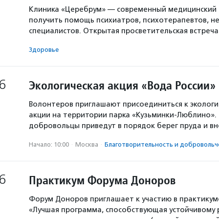
Клиника «Церебрум» — современный медицинский 
получить помощь психиатров, психотерапевтов, не
специалистов. Открытая просветительская встреч
Здоровье
6
Экологическая акция «Вода России»
Волонтеров приглашают присоединиться к экологи
акции на территории парка «Кузьминки-Люблино». 
добровольцы приведут в порядок берег пруда и в
Начало: 10:00
·
Москва
·
Благотвори­тель­ность и доброволь­ч
6
Практикум Форума Доноров
Форум Доноров приглашает к участию в практикум
«Лучшая программа, способствующая устойчивому