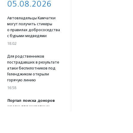
05.08.2026
Автовладельцы Камчатки
могут получить стикеры
о правилах добрососедства
с бурыми медведями
18:02
Для родственников
пострадавших в результате
атаки беспилотников под
Геленджиком открыли
горячую линию
16:58
Портал поиска доноров
крови для животных
«Одной Крови» заработал
по всей России
16:53