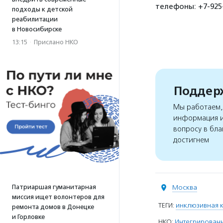
телефоны: +7-925-
подходы к детской
реабилитации
в Новосибирске
13:15
·
Прислано НКО
Поддерж
Мы работаем, 
информация и
вопросу в бла
достигнем
Патриаршая гуманитарная
Москва
миссия ищет волонтеров для
ТЕГИ:
инклюзивная к
ремонта домов в Донецке
и Горловке
НКО:
Интегрированны