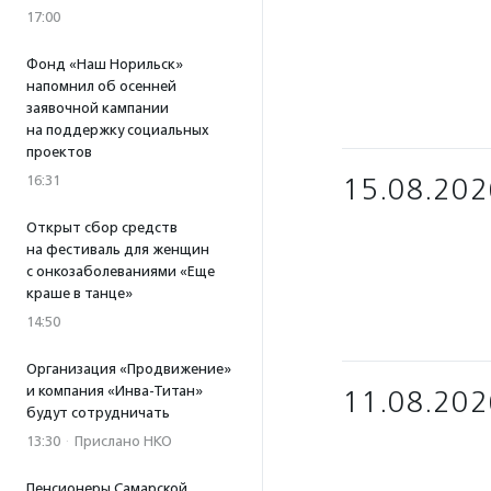
17:00
Фонд «Наш Норильск»
напомнил об осенней
заявочной кампании
на поддержку социальных
проектов
16:31
15.08.202
Открыт сбор средств
на фестиваль для женщин
с онкозаболеваниями «Еще
краше в танце»
14:50
Организация «Продвижение»
и компания «Инва-Титан»
11.08.202
будут сотрудничать
13:30
·
Прислано НКО
Пенсионеры Самарской