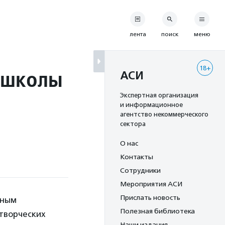
лента
поиск
меню
18+
 школы
АСИ
Экспертная организация
и информационное
агентство некоммерческого
сектора
О нас
Контакты
Сотрудники
Мероприятия АСИ
Прислать новость
ьным
Полезная библиотека
 творческих
Наши издания