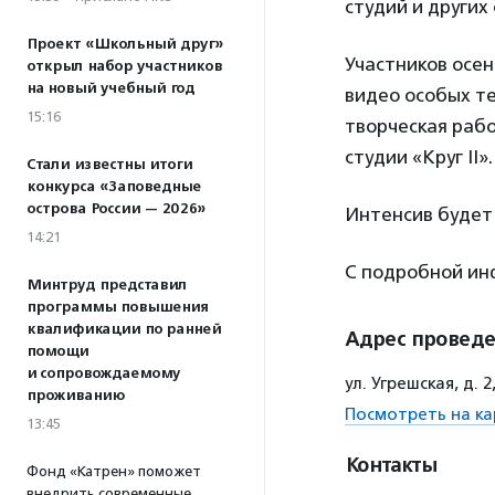
студий и других
Проект «Школьный друг»
Участников осе
открыл набор участников
на новый учебный год
видео особых т
15:16
творческая рабо
студии «Круг II».
Стали известны итоги
конкурса «Заповедные
острова России — 2026»
Интенсив будет 
14:21
С подробной ин
Минтруд представил
программы повышения
квалификации по ранней
Адрес провед
помощи
и сопровождаемому
ул. Угрешская, д. 2
проживанию
Посмотреть на ка
13:45
Контакты
Фонд «Катрен» поможет
внедрить современные