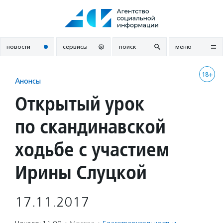
Перейти
к
содержанию
новости
сервисы
поиск
меню
18+
Анонсы
Открытый урок
по скандинавской
ходьбе с участием
Ирины Слуцкой
17.11.2017