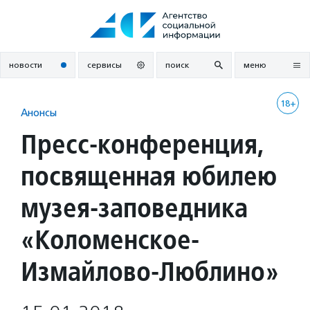
Перейти
к
содержанию
новости
сервисы
поиск
меню
18+
Анонсы
Пресс-конференция,
посвященная юбилею
музея-заповедника
«Коломенское-
Измайлово-Люблино»