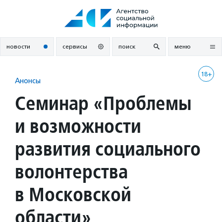
Перейти
к
содержанию
новости
сервисы
поиск
меню
18+
Анонсы
Семинар «Проблемы
и возможности
развития социального
волонтерства
в Московской
области»