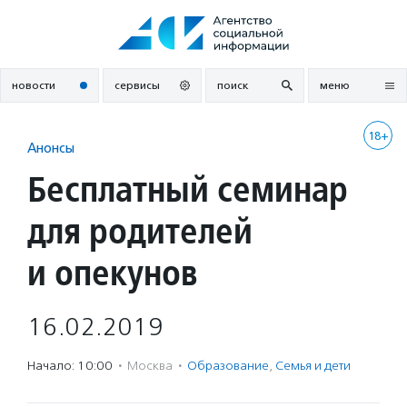
Перейти
к
содержанию
новости
сервисы
поиск
меню
18+
Анонсы
Бесплатный семинар
для родителей
и опекунов
16.02.2019
Начало: 10:00
·
Москва
·
Образование
,
Семья и дети