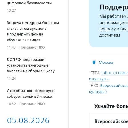
цифровой безопасности
Поддерж
13:27
Мы работаем, 
информация и
Встреча с Андреем Ургантом
стала лотом аукциона
вопросу в бла
в поддержку фонда
достигнем
«Бумажная птица»
11:45
·
Прислано НКО
В ОП РФ предложили
Москва
установить ежегодные
выплаты на сборы в школу
ТЕГИ:
забота о памя
11:24
и культуры
НКО:
Всероссийская
Стихобиатлон «Км/вслух»
культуры»
соберет семьи в Липецке
10:32
·
Прислано НКО
Узнайте боль
05.08.2026
Всероссийское