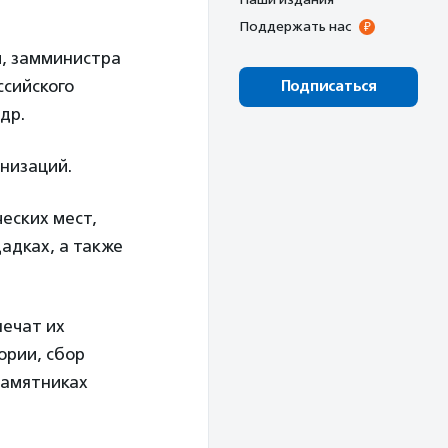
Поддержать нас
й
, замминистра
ссийского
Подписаться
др.
низаций.
еских мест,
адках, а также
печат их
ории, сбор
памятниках