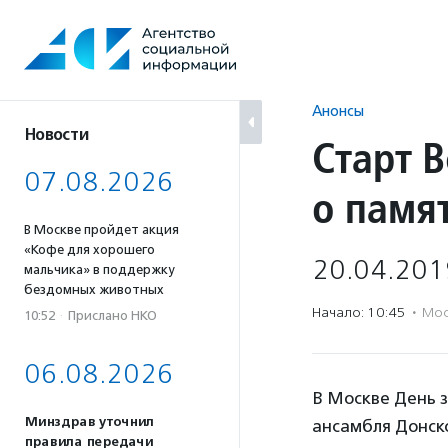
Перейти
к
содержанию
Анонсы
Новости
Старт 
07.08.2026
о памя
В Москве пройдет акция
«Кофе для хорошего
20.04.201
мальчика» в поддержку
бездомных животных
Начало: 10:45
·
Мос
10:52
·
Прислано НКО
06.08.2026
В Москве День з
Минздрав уточнил
ансамбля Донск
правила передачи