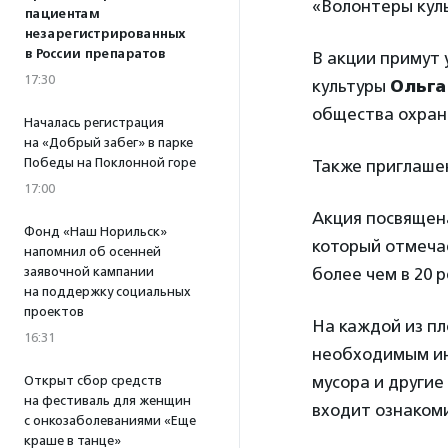
«Волонтеры куль
пациентам
незарегистрированных
в России препаратов
В акции примут 
17:30
культуры
Ольга
общества охран
Началась регистрация
на «Добрый забег» в парке
Победы на Поклонной горе
Также приглаше
17:00
Акция посвящен
Фонд «Наш Норильск»
который отмечае
напомнил об осенней
заявочной кампании
более чем в 20 р
на поддержку социальных
проектов
На каждой из пл
16:31
необходимым ин
мусора и другие
Открыт сбор средств
на фестиваль для женщин
входит ознакоми
с онкозаболеваниями «Еще
краше в танце»