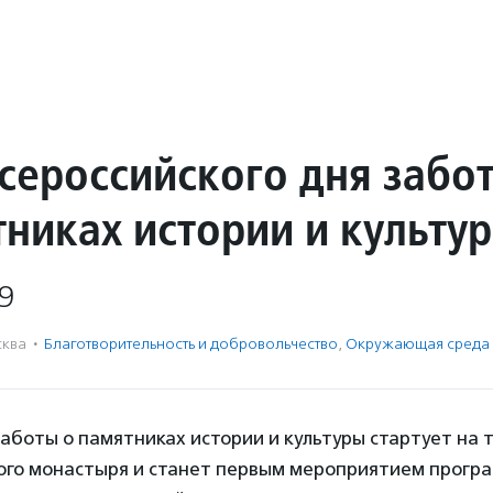
Всероссийского дня забо
тниках истории и культу
9
ква
·
Благотвори­тель­ность и доброволь­чест­во
,
Окружающая среда
аботы о памятниках истории и культуры стартует на
ого монастыря и станет первым мероприятием прогр