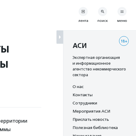
лента
поиск
меню
18+
ты
АСИ
ры
Экспертная организация
и информационное
агентство некоммерческого
сектора
О нас
Контакты
Сотрудники
Мероприятия АСИ
Прислать новость
 территории
Полезная библиотека
аммы
Наши издания