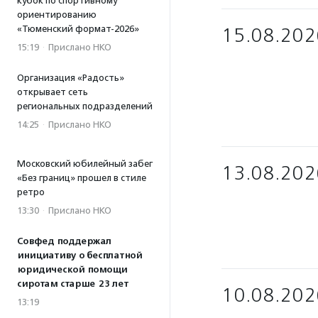
кубок по спортивному
ориентированию
«Тюменский формат-2026»
15.08.202
15:19
·
Прислано НКО
Организация «Радость»
открывает сеть
региональных подразделений
14:25
·
Прислано НКО
Московский юбилейный забег
13.08.202
«Без границ» прошел в стиле
ретро
13:30
·
Прислано НКО
Совфед поддержал
инициативу о бесплатной
юридической помощи
сиротам старше 23 лет
10.08.202
13:19