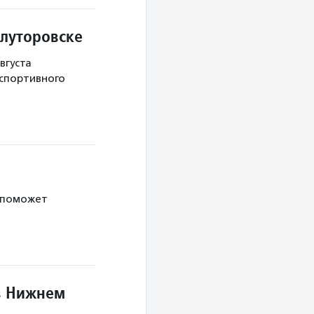
Ялуторовске
вгуста
 спортивного
 поможет
в Нижнем