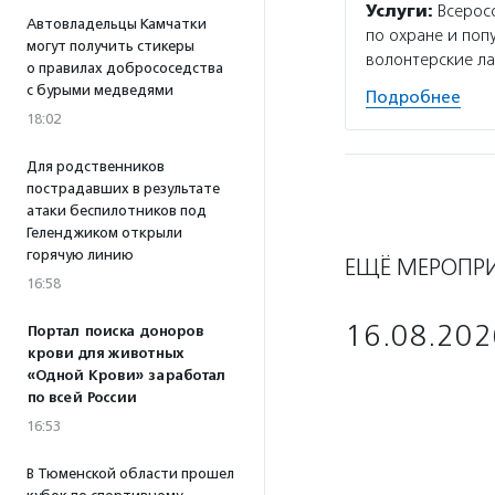
Услуги:
Всеросс
Автовладельцы Камчатки
по охране и поп
могут получить стикеры
волонтерские ла
о правилах добрососедства
с бурыми медведями
Подробнее
18:02
Для родственников
пострадавших в результате
атаки беспилотников под
Геленджиком открыли
горячую линию
ЕЩЁ МЕРОПР
16:58
16.08.202
Портал поиска доноров
крови для животных
«Одной Крови» заработал
по всей России
16:53
В Тюменской области прошел