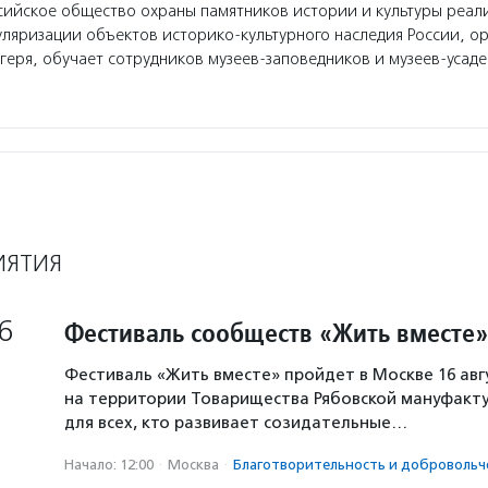
ийское общество охраны памятников истории и культуры реал
уляризации объектов историко-культурного наследия России, ор
геря, обучает сотрудников музеев-заповедников и музеев-усаде
ИЯТИЯ
6
Фестиваль сообществ «Жить вместе»
Фестиваль «Жить вместе» пройдет в Москве 16 авг
на территории Товарищества Рябовской мануфакту
для всех, кто развивает созидательные…
Начало: 12:00
·
Москва
·
Благотвори­тель­ность и доброволь­ч