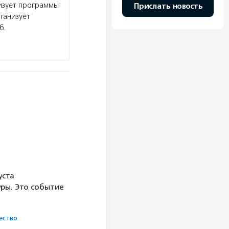
изует программы
Прислать новость
ганизует
б.
уста
ры. Это событие
ест­во