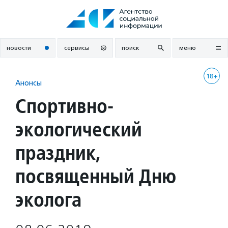
Перейти
к
содержанию
новости
сервисы
поиск
меню
18+
Анонсы
Спортивно-
экологический
праздник,
посвященный Дню
эколога