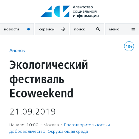
Перейти
к
содержанию
новости
сервисы
поиск
меню
18+
Анонсы
Экологический
фестиваль
Ecoweekend
21.09.2019
Начало: 10:00
·
Москва
·
Благотвори­тель­ность и
доброволь­чест­во
,
Окружающая среда