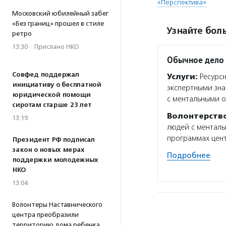
«Перспектива»
Московский юбилейный забег
«Без границ» прошел в стиле
Узнайте боль
ретро
13:30
·
Прислано НКО
Обычное дело
Совфед поддержал
Услуги:
Ресурсн
инициативу о бесплатной
экспертными зна
юридической помощи
с ментальными о
сиротам старше 23 лет
Волонтерств
13:19
людей с менталь
программах цент
Президент РФ подписал
закон о новых мерах
Подробнее
поддержки молодежных
НКО
13:04
Волонтеры Наставнического
центра преобразили
территорию дома ребенка