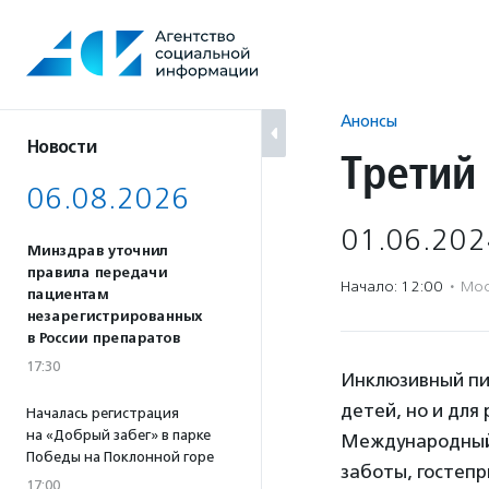
Перейти
к
содержанию
Анонсы
Новости
Третий
06.08.2026
01.06.202
Минздрав уточнил
правила передачи
Начало: 12:00
·
Мос
пациентам
незарегистрированных
в России препаратов
17:30
Инклюзивный пи
детей, но и для
Началась регистрация
на «Добрый забег» в парке
Международный 
Победы на Поклонной горе
заботы, гостепр
17:00