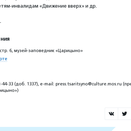
тям-инвалидам «Движение вверх» и др.
.
ения
1, стр. 6, музей-заповедник «Царицыно»
рте
-44-33 (доб. 1337), e-mail: press.tsaritsyno@culture.mos.ru (п
рицыно»)