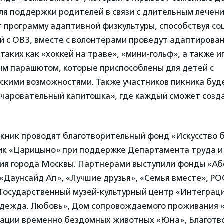
для поддержки родителей в связи с длительным лечени
т программу адаптивной физкультуры, способствуя со
й с ОВЗ, вместе с волонтерами проведут адаптирова
 таких как «хоккей на траве», «мини-гольф», а также и
ым парашютом, которые приспособлены для детей с
скими возможностями. Также участников пикника буд
Очаровательный капитошка», где каждый сможет созда
кник проводят благотворительный фонд «Искусство 
ик «Царицыно» при поддержке Департамента труда и
ия города Москвы. Партнерами выступили фонды «А
«Даунсайд Ап», «Лучшие друзья», «Семья вместе», Р
 Государственный музей-культурный центр «Интеграци
адежда. Любовь», Дом сопровождаемого проживания «
ации временно бездомных животных «Юна», Благотв