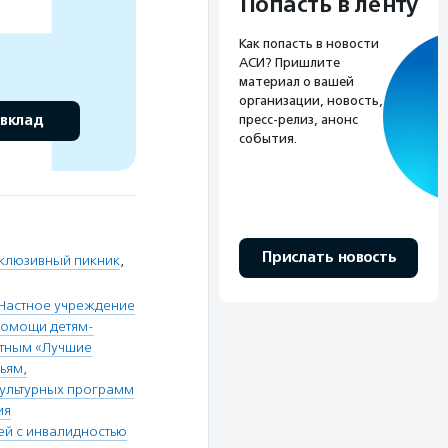
Попасть в ленту
Как попасть в новости
АСИ? Пришлите
материал о вашей
организации, новость,
 вклад
пресс-релиз, анонс
события.
Прислать новость
клюзивный пикник
,
Частное учреждение
помощи детям-
тным «Лучшие
ьям,
ультурных программ
ия
ей с инвалидностью