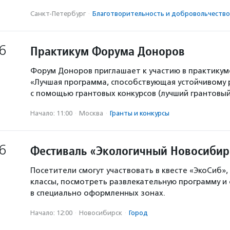
Санкт-Петербург
·
Благотвори­тель­ность и доброволь­чест­во
6
Практикум Форума Доноров
Форум Доноров приглашает к участию в практикум
«Лучшая программа, способствующая устойчивому
с помощью грантовых конкурсов (лучший грантовый 
Начало: 11:00
·
Москва
·
Гранты и конкурсы
6
Фестиваль «Экологичный Новосибир
Посетители смогут участвовать в квесте «ЭкоСиб»,
классы, посмотреть развлекательную программу и
в специально оформленных зонах.
Начало: 12:00
·
Новосибирск
·
Город