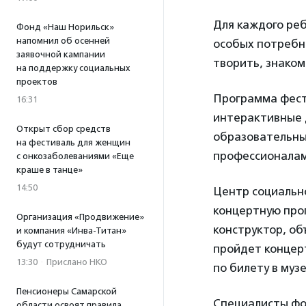
Для каждого реб
Фонд «Наш Норильск»
напомнил об осенней
особых потребно
заявочной кампании
творить, знаком
на поддержку социальных
проектов
Программа фест
16:31
интерактивные 
Открыт сбор средств
образовательные
на фестиваль для женщин
профессионалам
с онкозаболеваниями «Еще
краше в танце»
14:50
Центр социальн
концертную прог
Организация «Продвижение»
конструктор, об
и компания «Инва-Титан»
будут сотрудничать
пройдет концер
13:30
·
Прислано НКО
по билету в музе
Пенсионеры Самарской
Специалисты фо
области освоят правила