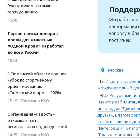
Геленджиком открыли
Поддерж
горячую линию
Мы работаем, 
16:58
информация и
вопросу в бла
Портал поиска доноров
крови для животных
достигнем
«Одной Крови» заработал
по всей России
16:53
Москва
В Тюменской области прошел
кубок по спортивному
ТЕГИ:
дети с особе
ориентированию
международный ден
«Тюменский формат-2026»
НКО:
Ресурсный це
15:19
·
Прислано НКО
"Центр реабилитаци
инвалидам "Движени
Организация «Радость»
друзья»
,
Благотворит
открывает сеть
воспитывающим дете
региональных подразделений
"Интеграция"
,
Благо
"Благотворительный
14:25
·
Прислано НКО