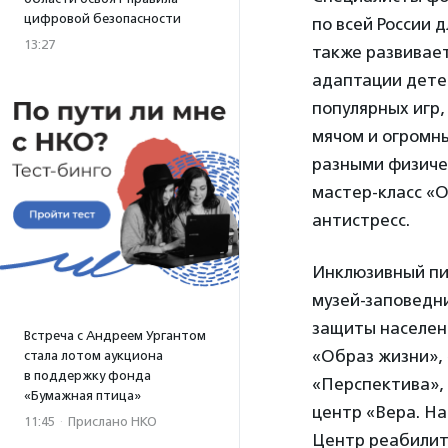
цифровой безопасности
по всей России 
13:27
также развивае
адаптации дете
популярных игр,
мячом и огромн
разными физиче
мастер-класс «
антистресс.
Инклюзивный пи
музей-заповедн
защиты населен
Встреча с Андреем Ургантом
«Образ жизни», 
стала лотом аукциона
в поддержку фонда
«Перспектива»,
«Бумажная птица»
центр «Вера. Н
11:45
·
Прислано НКО
Центр реабилит