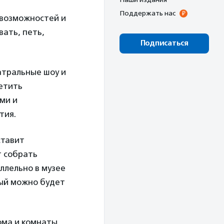
Поддержать нас
 возможностей и
ать, петь,
Подписаться
атральные шоу и
етить
ми и
тия.
ставит
т собрать
ллельно в музее
рый можно будет
ома и комнаты