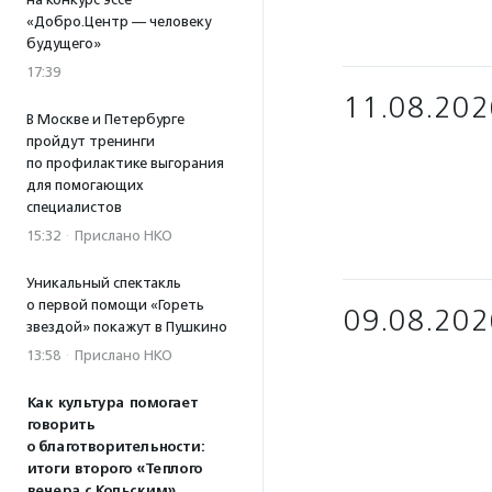
«Добро.Центр — человеку
будущего»
17:39
11.08.202
В Москве и Петербурге
пройдут тренинги
по профилактике выгорания
для помогающих
специалистов
15:32
·
Прислано НКО
Уникальный спектакль
о первой помощи «Гореть
09.08.202
звездой» покажут в Пушкино
13:58
·
Прислано НКО
Как культура помогает
говорить
о благотворительности:
итоги второго «Теплого
вечера с Кольским»