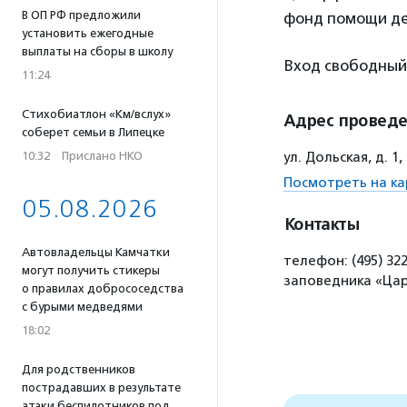
В ОП РФ предложили
фонд помощи де
установить ежегодные
выплаты на сборы в школу
Вход свободный
11:24
Стихобиатлон «Км/вслух»
Адрес провед
соберет семьи в Липецке
10:32
·
Прислано НКО
ул. Дольская, д. 
Посмотреть на ка
05.08.2026
Контакты
Автовладельцы Камчатки
телефон: (495) 322
могут получить стикеры
заповедника «Ца
о правилах добрососедства
с бурыми медведями
18:02
Для родственников
пострадавших в результате
атаки беспилотников под