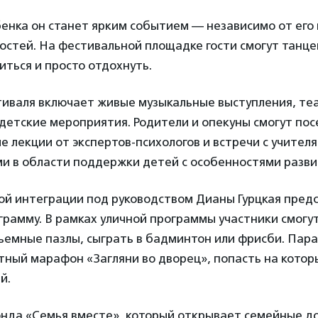
енка он станет ярким событием — независимо от его
стей. На фестивальной площадке гости смогут танцев
иться и просто отдохнуть.
иваля включает живые музыкальные выступления, те
детские мероприятия. Родители и опекуны смогут пос
 лекции от экспертов-психологов и встречи с учителя
и в области поддержки детей с особенностями разви
ой интеграции под руководством Дианы Гурцкая пред
рамму. В рамках уличной программы участники смогу
ъемные пазлы, сыграть в бадминтон или фрисби. Пара
тный марафон «Загляни во дворец», попасть на кото
й.
нда «Семья вместе», который открывает семейные д