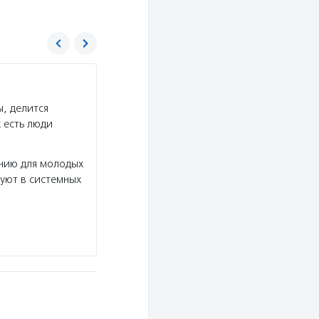
Центр реабилитации бездомных животны
, делится
Услуги:
Центр «Юна» оказывает полный компл
 есть люди
кошек и собак для проживания в домашних усл
животных из приюта, предлагает взять под опе
нию для молодых
Подробнее
уют в системных