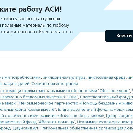
ите работу АСИ!
чтобы у вас была актуальная
 полезные материалы по любому
готворительности. Вместе мы этого
Внести
нными потребностями
,
инклюзивная культура
,
инклюзивная среда
,
ин
ь защиты детей
,
Социальная интеграция
нтр помощи людям с ментальными особенностями "Обычное дело"
,
и временно бездомных животных "Юна"
,
Благотворительный фонд 
е вверх"
,
Некоммерческое партнерство «Помощь бездомным живо
ельный фонд "Семья вместе"
,
Благотворительный фонд помощи сем
й с особенностями развития «Искусство быть рядом»
,
Центр социок
творительный фонд "Абсолют-помощь"
,
Некоммерческая организац
 фонд "Даунсайд Ап"
,
Региональная общественная организация люд