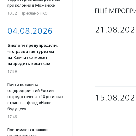
при колонии в Можайске
ЕЩЁ МЕРОПР
10:32
·
Прислано НКО
21.08.202
04.08.2026
Биологи предупредили,
что развитие туризма
на Камчатке может
навредить косаткам
17:59
Почти половина
соцпредприятий России
15.08.202
сосредоточена в 10 регионах
страны — фонд «Наше
будущее»
17:46
Принимаются заявки
на конкурс эссе