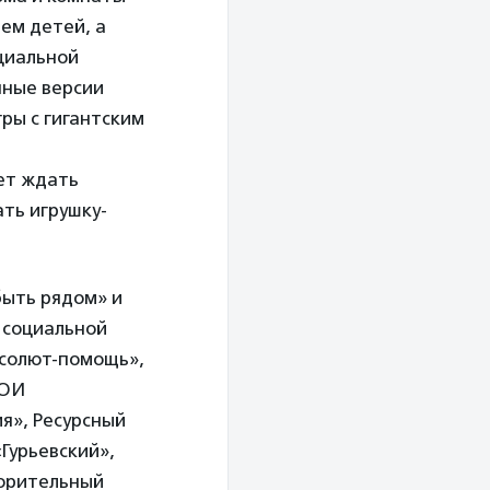
ем детей, а
циальной
нные версии
гры с гигантским
ет ждать
ть игрушку-
быть рядом» и
 социальной
бсолют-помощь»,
ООИ
я», Ресурсный
Гурьевский»,
орительный