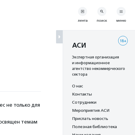
лента
поиск
меню
18+
АСИ
Экспертная организация
и информационное
агентство некоммерческого
сектора
О нас
Контакты
Сотрудники
с не только для
Мероприятия АСИ
Прислать новость
посвящен темам
Полезная библиотека
Наши издания