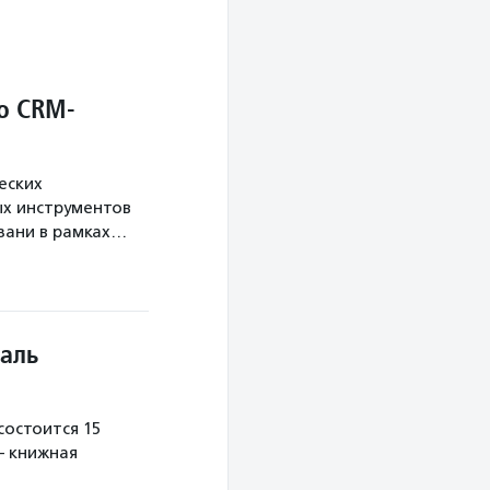
о CRM-
еских
х инструментов
язани в рамках…
аль
остоится 15
— книжная